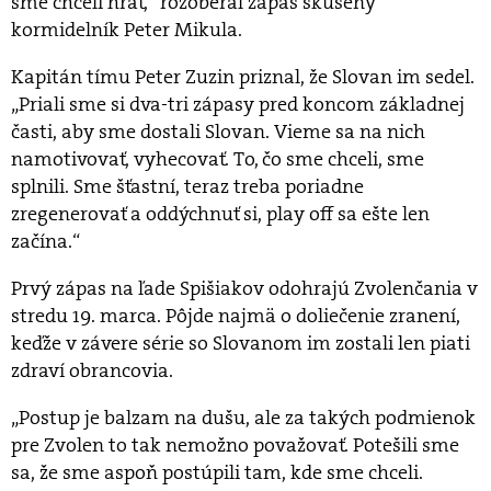
sme chceli hrať,“ rozoberal zápas skúsený
kormidelník Peter Mikula.
Kapitán tímu Peter Zuzin priznal, že Slovan im sedel.
„Priali sme si dva-tri zápasy pred koncom základnej
časti, aby sme dostali Slovan. Vieme sa na nich
namotivovať, vyhecovať. To, čo sme chceli, sme
splnili. Sme šťastní, teraz treba poriadne
zregenerovať a oddýchnuť si, play off sa ešte len
začína.“
Prvý zápas na ľade Spišiakov odohrajú Zvolenčania v
stredu 19. marca. Pôjde najmä o doliečenie zranení,
keďže v závere série so Slovanom im zostali len piati
zdraví obrancovia.
„Postup je balzam na dušu, ale za takých podmienok
pre Zvolen to tak nemožno považovať. Potešili sme
sa, že sme aspoň postúpili tam, kde sme chceli.