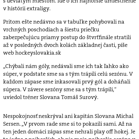
s deviatym miestom. Ide o ich najhoršie umiestnenie
v histórii extraligy.
Pritom ešte nedávno sa v tabuľke pohybovali na
vrchných poschodiach a šiestu priečku
zabezpečujúcu priamy postup do štvrťfinále stratili
až v posledných dvoch kolách základnej časti, píše
web hockeyslovakia.sk
„Chýbali nám góly, nedávali sme ich tak ľahko ako
súper, v podstate sme sa s tým trápili celú sezónu. V
každom zápase sme inkasovali prvý gól a doháňali
súpera. V závere sezóny sme sa s tým trápili,“
uviedol tréner Slovana Tomáš Surový.
Nespokojnosť neskrýval ani kapitán Slovana Michal
Sersen. „V prvom rade sme si to pokazili sami. Až na
ten jeden domáci zápas sme nehrali play off hokej. Je