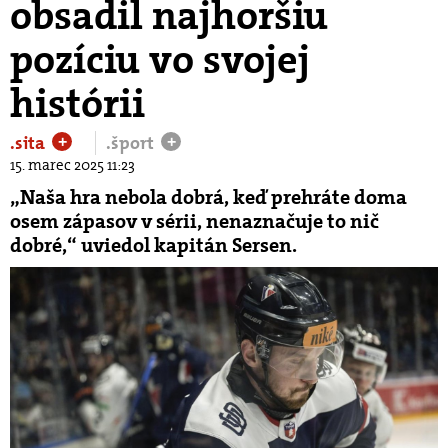
obsadil najhoršiu
pozíciu vo svojej
histórii
.sita
.šport
+
+
15. marec 2025 11:23
„Naša hra nebola dobrá, keď prehráte doma
osem zápasov v sérii, nenaznačuje to nič
dobré,“ uviedol kapitán Sersen.