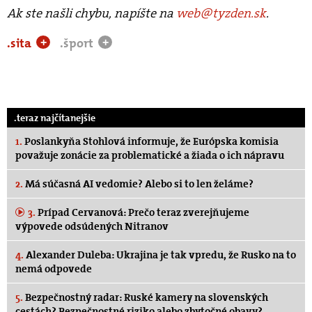
Ak ste našli chybu, napíšte na
web@tyzden.sk
.
.sita
.šport
+
+
.teraz najčítanejšie
1.
Poslankyňa Stohlová informuje, že Európska komisia
považuje zonácie za problematické a žiada o ich nápravu
2.
Má súčasná AI vedomie? Alebo si to len želáme?
3.
Prípad Cervanová: Prečo teraz zverejňujeme
výpovede odsúdených Nitranov
4.
Alexander Duleba: Ukrajina je tak vpredu, že Rusko na to
nemá odpovede
5.
Bezpečnostný radar: Ruské kamery na slovenských
cestách? Bezpečnostné riziko alebo zbytočné obavy?