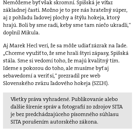
Nemôžeme byť však skromní. Spišská je víťaz
základnej časti. Možno je to pre nás hrateľný súper,
aj z pohľadu ľadovej plochy a štýlu hokeja, ktorý
hrajú. Boli by sme radi, keby sme tam niečo ukradli,“
doplnil Mikula.
Aj Marek Hecl verí, že sa môže udiať zázrak na ľade.
„Chceme využiť to, že sme hrali štyri zápasy, Spišská
stála. Sme si vedomí toho, že majú kvalitný tím.
Ideme s pokorou do toho, ale musíme byť aj
sebavedomí a veriť si,“ prezradil pre web
Slovenského zväzu ľadového hokeja (SZĽH).
Všetky práva vyhradené. Publikovanie alebo
ďalšie šírenie správ a fotografií zo zdrojov SITA
je bez predchádzajúceho písomného súhlasu
SITA porušením autorského zákona.