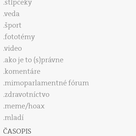
stĺpčeky
veda
šport
fototémy
video
ako je to (s)právne
komentáre
mimoparlamentné fórum
zdravotníctvo
meme/hoax
mladí
ČASOPIS