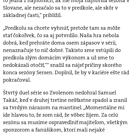
to jedna z najhorších, ak nie moja najhoršia sezóna v
Slovane, ale nezačalo sa to v predkole, ale skôr v
základnej časti," priblížil.
„Predkolu sa chcete vyhnúť, pretože tam sa môže
stať čokoľvek, čo sa aj potvrdilo. Naša hra nebola
dobrá, keď prehráte doma osem zápasov v sérii,
nenaznačuje to nič dobré. Takisto sme vstúpili do
predkola zlým domácim výkonom a už sme to
nedokázali otočiť,““ snažil sa nájsť príčiny skorého
konca sezóny Sersen. Doplnil, že by v kariére ešte rád
pokračoval.
Štvrtý duel série so Zvolenom nedohral Samuel
Takáč, keď v druhej tretine nešťastne spadol a zranil
sa tvrdým nárazom na mantinel. „Momentálne mi
ide hlavou to, že som rád, že vôbec žijem. Za celú
sezónu sa musíme ospravedlniť majiteľom, všetkým
sponzorom a fanúšikom, ktorí mali nejaké