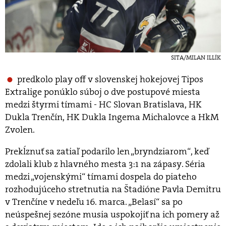
SITA/MILAN ILLÍK
predkolo play off v slovenskej hokejovej Tipos
Extralige ponúklo súboj o dve postupové miesta
medzi štyrmi tímami - HC Slovan Bratislava, HK
Dukla Trenčín, HK Dukla Ingema Michalovce a HkM
Zvolen.
Prekĺznuť sa zatiaľ podarilo len „bryndziarom“, keď
zdolali klub z hlavného mesta 3:1 na zápasy. Séria
medzi „vojenskými“ tímami dospela do piateho
rozhodujúceho stretnutia na Štadióne Pavla Demitru
v Trenčíne v nedeľu 16. marca. „Belasí“ sa po
neúspešnej sezóne musia uspokojiť na ich pomery až