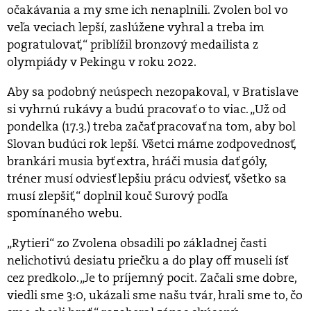
očakávania a my sme ich nenaplnili. Zvolen bol vo
veľa veciach lepší, zaslúžene vyhral a treba im
pogratulovať,“ priblížil bronzový medailista z
olympiády v Pekingu v roku 2022.
Aby sa podobný neúspech nezopakoval, v Bratislave
si vyhrnú rukávy a budú pracovať o to viac. „Už od
pondelka (17.3.) treba začať pracovať na tom, aby bol
Slovan budúci rok lepší. Všetci máme zodpovednosť,
brankári musia byť extra, hráči musia dať góly,
tréner musí odviesť lepšiu prácu odviesť, všetko sa
musí zlepšiť,“ doplnil kouč Surový podľa
spomínaného webu.
„Rytieri“ zo Zvolena obsadili po základnej časti
nelichotivú desiatu priečku a do play off museli ísť
cez predkolo. „Je to príjemný pocit. Začali sme dobre,
viedli sme 3:0, ukázali sme našu tvár, hrali sme to, čo