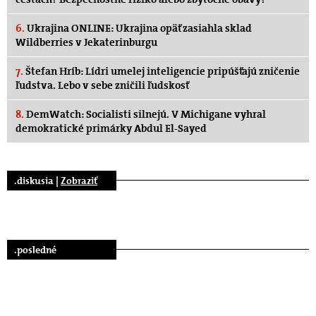
6.
Ukrajina ONLINE: Ukrajina opäť zasiahla sklad
Wildberries v Jekaterinburgu
7.
Štefan Hríb: Lídri umelej inteligencie pripúšťajú zničenie
ľudstva. Lebo v sebe zničili ľudskosť
8.
DemWatch: Socialisti silnejú. V Michigane vyhral
demokratické primárky Abdul El-Sayed
.diskusia |
Zobraziť
.posledné