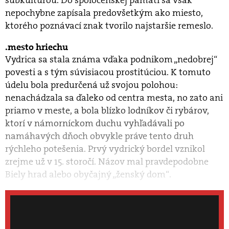
nepochybne zapísala predovšetkým ako miesto,
ktorého poznávací znak tvorilo najstaršie remeslo.
mesto hriechu
Vydrica sa stala známa vďaka podnikom „nedobrej“
povesti a s tým súvisiacou prostitúciou. K tomuto
údelu bola predurčená už svojou polohou:
nenachádzala sa ďaleko od centra mesta, no zato ani
priamo v meste, a bola blízko lodníkov či rybárov,
ktorí v námorníckom duchu vyhľadávali po
namáhavých dňoch obvykle práve tento druh
rýchleho potešenia. Prvý vydrický bordel vznikol
zrejme už v 15. storočí. Názov mal pravdepodobne
Biely hrad alebo obyčajný „ženský dom“.