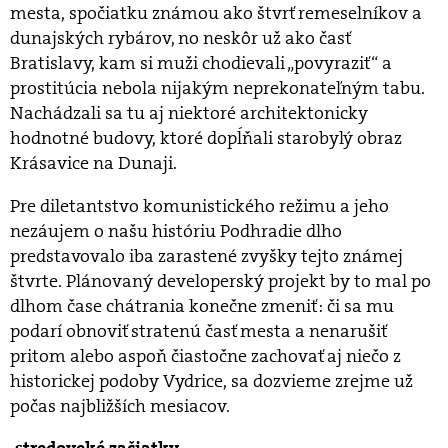
mesta, spočiatku známou ako štvrť remeselníkov a
dunajských rybárov, no neskôr už ako časť
Bratislavy, kam si muži chodievali „povyraziť“ a
prostitúcia nebola nijakým neprekonateľným tabu.
Nachádzali sa tu aj niektoré architektonicky
hodnotné budovy, ktoré dopĺňali starobylý obraz
Krásavice na Dunaji.
Pre diletantstvo komunistického režimu a jeho
nezáujem o našu históriu Podhradie dlho
predstavovalo iba zarastené zvyšky tejto známej
štvrte. Plánovaný developerský projekt by to mal po
dlhom čase chátrania konečne zmeniť: či sa mu
podarí obnoviť stratenú časť mesta a nenarušiť
pritom alebo aspoň čiastočne zachovať aj niečo z
historickej podoby Vydrice, sa dozvieme zrejme už
počas najbližších mesiacov.