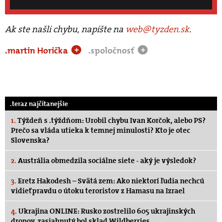
Ak ste našli chybu, napíšte na
web@tyzden.sk
.
.martin Horička
.spoločnosť
+
+
.teraz najčítanejšie
1.
Týždeň s .týždňom: Urobil chybu Ivan Korčok, alebo PS?
Prečo sa vláda utieka k temnej minulosti? Kto je otec
Slovenska?
2.
Austrália obmedzila sociálne siete - aký je výsledok?
3.
Eretz Hakodesh – Svätá zem: Ako niektorí ľudia nechcú
vidieť pravdu o útoku teroristov z Hamasu na Izrael
4.
Ukrajina ONLINE: Rusko zostrelilo 605 ukrajinských
dronov, zasiahnutý bol sklad Wildberries