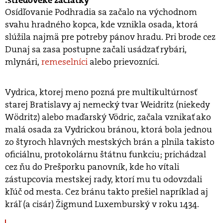
stredoveké začiatky
Osídľovanie Podhradia sa začalo na východnom
svahu hradného kopca, kde vznikla osada, ktorá
slúžila najmä pre potreby pánov hradu. Pri brode cez
Dunaj sa zasa postupne začali usádzať rybári,
mlynári,
remeselníci
alebo prievozníci.
Vydrica, ktorej meno pozná pre multikultúrnosť
starej Bratislavy aj nemecký tvar Weidritz (niekedy
Wödritz) alebo maďarský Vödric, začala vznikať ako
malá osada za Vydrickou bránou, ktorá bola jednou
zo štyroch hlavných mestských brán a plnila takisto
oficiálnu, protokolárnu štátnu funkciu; prichádzal
cez ňu do Prešporku panovník, kde ho vítali
zástupcovia mestskej rady, ktorí mu tu odovzdali
kľúč od mesta. Cez bránu takto prešiel napríklad aj
kráľ (a cisár) Žigmund Luxemburský v roku 1434.