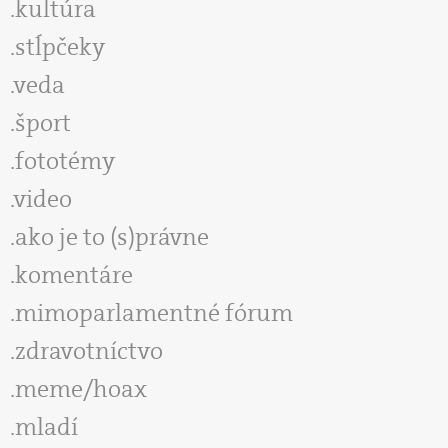
kultúra
stĺpčeky
veda
šport
fototémy
video
ako je to (s)právne
komentáre
mimoparlamentné fórum
zdravotníctvo
meme/hoax
mladí