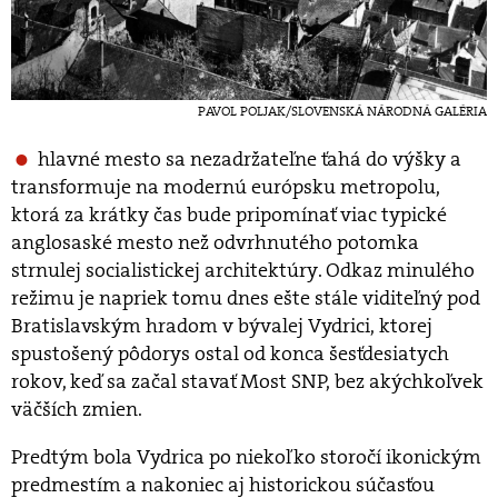
PAVOL POLJAK/SLOVENSKÁ NÁRODNÁ GALÉRIA
hlavné mesto sa nezadržateľne ťahá do výšky a
transformuje na modernú európsku metropolu,
ktorá za krátky čas bude pripomínať viac typické
anglosaské mesto než odvrhnutého potomka
strnulej socialistickej architektúry. Odkaz minulého
režimu je napriek tomu dnes ešte stále viditeľný pod
Bratislavským hradom v bývalej Vydrici, ktorej
spustošený pôdorys ostal od konca šesťdesiatych
rokov, keď sa začal stavať Most SNP, bez akýchkoľvek
väčších zmien.
Predtým bola Vydrica po niekoľko storočí ikonickým
predmestím a nakoniec aj historickou súčasťou