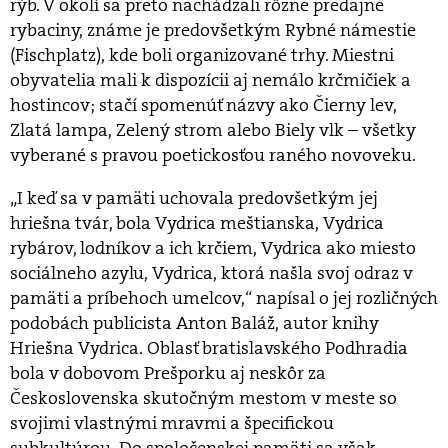
rýb. V okolí sa preto nachádzali rôzne predajne
rybaciny, známe je predovšetkým Rybné námestie
(Fisch­platz), kde boli organizované trhy. Miestni
obyvatelia mali k dispozícii aj nemálo krčmičiek a
hostincov; stačí spomenúť názvy ako Čierny lev,
Zlatá lampa, Zelený strom alebo Biely vlk – všetky
vyberané s pravou poetickosťou raného novoveku.
„I keď sa v pamäti uchovala predovšetkým jej
hriešna tvár, bola Vydrica meštianska, Vydrica
rybárov, lodníkov a ich krčiem, Vydrica ako miesto
sociálneho azylu, Vydrica, ktorá našla svoj odraz v
pamäti a príbehoch umelcov,“ napísal o jej rozličných
podobách publicista Anton Baláž, autor knihy
Hriešna Vydrica. Oblasť bratislavského Podhradia
bola v dobovom Prešporku aj neskôr za
Československa skutočným mestom v meste so
svojimi vlastnými mravmi a špecifickou
subkultúrou. Do spoločenskej pamäti sa však