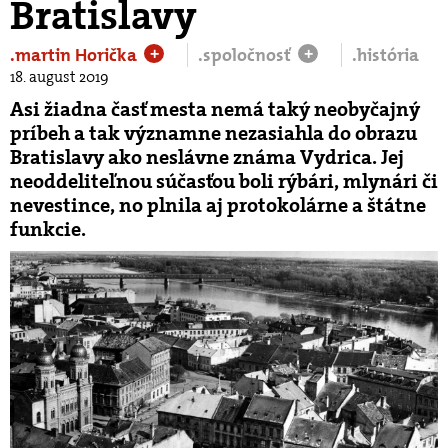
Bratislavy
.martin Horička
.spoločnosť
.história
+
+
18. august 2019
Asi žiadna časť mesta nemá taký neobyčajný
príbeh a tak významne nezasiahla do obrazu
Bratislavy ako neslávne známa Vydrica. Jej
neoddeliteľnou súčasťou boli rýbári, mlynári či
nevestince, no plnila aj protokolárne a štátne
funkcie.