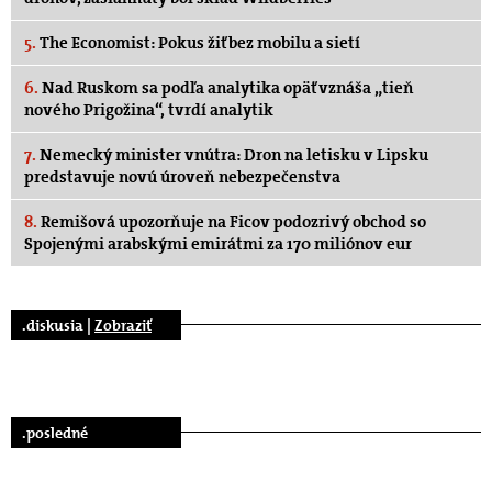
5.
The Economist: Pokus žiť bez mobilu a sietí
6.
Nad Ruskom sa podľa analytika opäť vznáša „tieň
nového Prigožina“, tvrdí analytik
7.
Nemecký minister vnútra: Dron na letisku v Lipsku
predstavuje novú úroveň nebezpečenstva
8.
Remišová upozorňuje na Ficov podozrivý obchod so
Spojenými arabskými emirátmi za 170 miliónov eur
.diskusia |
Zobraziť
.posledné