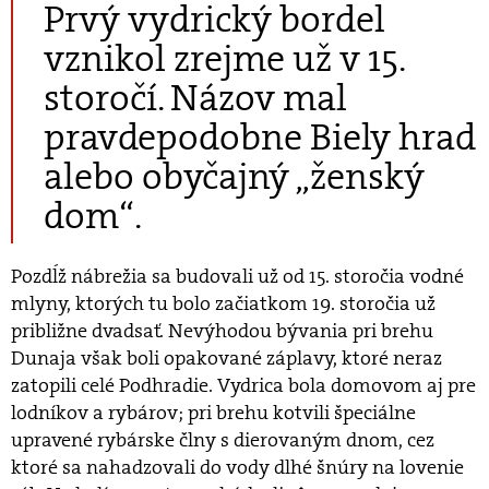
Prvý vydrický bordel
vznikol zrejme už v 15.
storočí. Názov mal
pravdepodobne Biely hrad
alebo obyčajný „ženský
dom“.
Pozdĺž nábrežia sa budovali už od 15. storočia vodné
mlyny, ktorých tu bolo začiatkom 19. storočia už
približne dvadsať. Nevýhodou bývania pri brehu
Dunaja však boli opakované záplavy, ktoré neraz
zatopili celé Podhradie. Vydrica bola domovom aj pre
lodníkov a rybárov; pri brehu kotvili špeciálne
upravené rybárske člny s dierovaným dnom, cez
ktoré sa nahadzovali do vody dlhé šnúry na lovenie