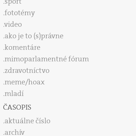
šport
fototémy
video
ako je to (s)právne
komentáre
mimoparlamentné fórum
zdravotníctvo
meme/hoax
mladí
ČASOPIS
aktuálne číslo
archív