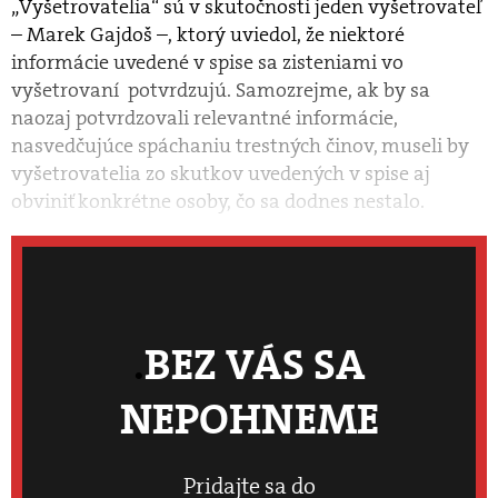
„Vyšetrovatelia“ sú v skutočnosti jeden vyšetrovateľ
– Marek Gajdoš –, ktorý uviedol, že niektoré
informácie uvedené v spise sa zisteniami vo
vyšetrovaní potvrdzujú. Samozrejme, ak by sa
naozaj potvrdzovali relevantné informácie,
nasvedčujúce spáchaniu trestných činov, museli by
vyšetrovatelia zo skutkov uvedených v spise aj
obviniť konkrétne osoby, čo sa dodnes nestalo.
BEZ VÁS SA
NEPOHNEME
Pridajte sa do