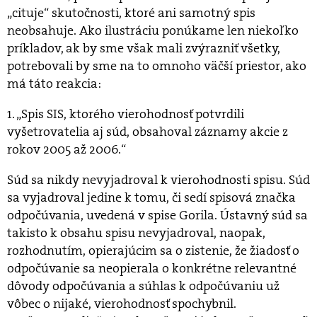
„cituje“ skutočnosti, ktoré ani samotný spis
neobsahuje. Ako ilustráciu ponúkame len niekoľko
príkladov, ak by sme však mali zvýrazniť všetky,
potrebovali by sme na to omnoho väčší priestor, ako
má táto reakcia:
1. „Spis SIS, ktorého vierohodnosť potvrdili
vyšetrovatelia aj súd, obsahoval záznamy akcie z
rokov 2005 až 2006.“
Súd sa nikdy nevyjadroval k vierohodnosti spisu. Súd
sa vyjadroval jedine k tomu, či sedí spisová značka
odpočúvania, uvedená v spise Gorila. Ústavný súd sa
takisto k obsahu spisu nevyjadroval, naopak,
rozhodnutím, opierajúcim sa o zistenie, že žiadosť o
odpočúvanie sa neopierala o konkrétne relevantné
dôvody odpočúvania a súhlas k odpočúvaniu už
vôbec o nijaké, vierohodnosť spochybnil.