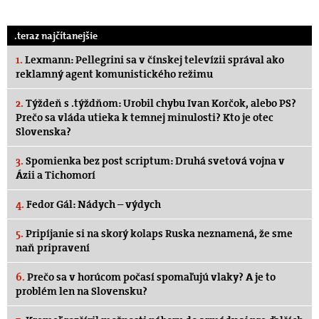
.teraz najčítanejšie
1.
Lexmann: Pellegrini sa v čínskej televízii správal ako
reklamný agent komunistického režimu
2.
Týždeň s .týždňom: Urobil chybu Ivan Korčok, alebo PS?
Prečo sa vláda utieka k temnej minulosti? Kto je otec
Slovenska?
3.
Spomienka bez post scriptum: Druhá svetová vojna v
Ázii a Tichomorí
4.
Fedor Gál: Nádych – výdych
5.
Pripíjanie si na skorý kolaps Ruska neznamená, že sme
naň pripravení
6.
Prečo sa v horúcom počasí spomaľujú vlaky? A je to
problém len na Slovensku?