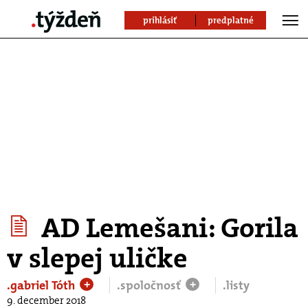
prihlásiť
predplatné
AD Lemešani: Gorila
v slepej uličke
.gabriel Tóth
.spoločnosť
.listy
+
+
9. december 2018