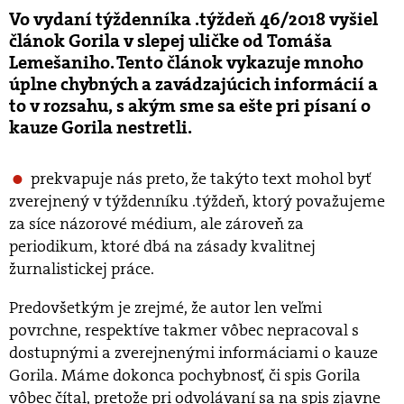
Vo vydaní týždenníka .týždeň 46/2018 vyšiel
článok Gorila v slepej uličke od Tomáša
Lemešaniho. Tento článok vykazuje mnoho
úplne chybných a zavádzajúcich informácií a
to v rozsahu, s akým sme sa ešte pri písaní o
kauze Gorila nestretli.
prekvapuje nás preto, že takýto text mohol byť
zverejnený v týždenníku .týždeň, ktorý považujeme
za síce názorové médium, ale zároveň za
periodikum, ktoré dbá na zásady kvalitnej
žurnalistickej práce.
Predovšetkým je zrejmé, že autor len veľmi
povrchne, respektíve takmer vôbec nepracoval s
dostupnými a zverejnenými informáciami o kauze
Gorila. Máme dokonca pochybnosť, či spis Gorila
vôbec čítal, pretože pri odvolávaní sa na spis zjavne