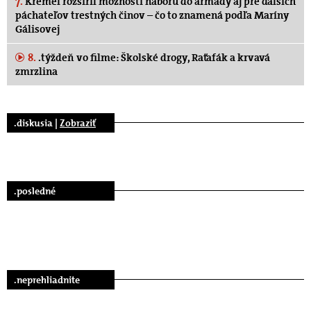
7.
Kremeľ rozšíril možnosti náboru do armády aj pre ďalších
páchateľov trestných činov – čo to znamená podľa Maríny
Gálisovej
8.
.týždeň vo filme: Školské drogy, Raťafák a krvavá
zmrzlina
.diskusia |
Zobraziť
.posledné
.neprehliadnite