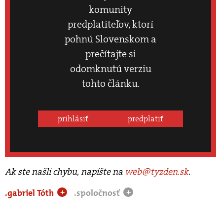
komunity
predplatiteľov, ktorí
pohnú Slovenskom a
prečítajte si
odomknutú verziu
tohto článku.
prihlásiť
predplatiť
Ak ste našli chybu, napíšte na
web@tyzden.sk
.
.gabriel Tóth
.spoločnosť
+
+