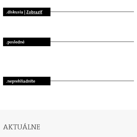
.diskusia |
Zobraziť
.posledné
.neprehliadnite
AKTUÁLNE