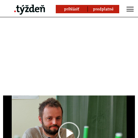
prihlásiť
predplatné