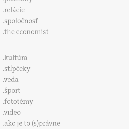
relácie
spoločnosť
the economist
kultúra
stĺpčeky
veda
šport
fototémy
video
ako je to (s)právne