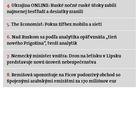
4.
Ukrajina ONLINE: Ruské nočné ruské útoky zabili
najmenej šesť ľudí a desiatky zranili
5.
The Economist: Pokus žiť bez mobilu a sietí
6.
Nad Ruskom sa podľa analytika opäť vznáša „tieň
nového Prigožina“, tvrdí analytik
7.
Nemecký minister vnútra: Dron na letisku v Lipsku
predstavuje novú úroveň nebezpečenstva
8.
Remišová upozorňuje na Ficov podozrivý obchod so
Spojenými arabskými emirátmi za 170 miliónov eur