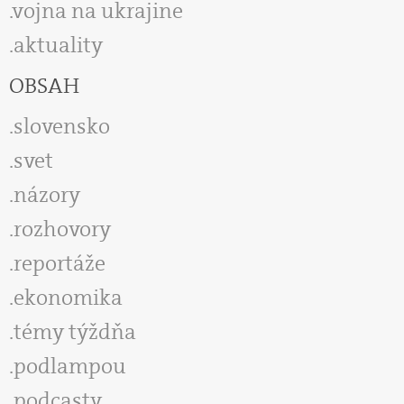
vojna na ukrajine
aktuality
OBSAH
slovensko
svet
názory
rozhovory
reportáže
ekonomika
témy týždňa
podlampou
podcasty