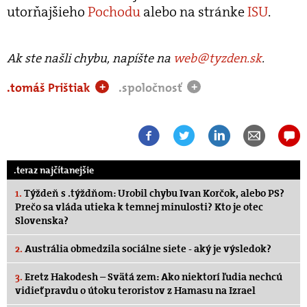
utorňajšieho
Pochodu
alebo na stránke
ISU
.
Ak ste našli chybu, napíšte na
web@tyzden.sk
.
.tomáš Prištiak
.spoločnosť
+
+
.teraz najčítanejšie
1.
Týždeň s .týždňom: Urobil chybu Ivan Korčok, alebo PS?
Prečo sa vláda utieka k temnej minulosti? Kto je otec
Slovenska?
2.
Austrália obmedzila sociálne siete - aký je výsledok?
3.
Eretz Hakodesh – Svätá zem: Ako niektorí ľudia nechcú
vidieť pravdu o útoku teroristov z Hamasu na Izrael