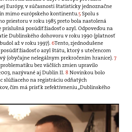
ej Európy, v súčasnosti štatisticky jednoznačne
jín mimo európskeho kontinentu.
5
Spolu s
 priestoru v roku 1985 preto bola nastolená
e príslušná posúdiť žiadosť o azyl. Odpoveďou na
atie Dublinského dohovoru v roku 1990 (platnosť
budol až v roku 1997).
6
Tento, zjednodušene
posúdiť žiadosť o azyl štátu, ktorý s utečencom
prvý (obyčajne nelegálnym prekročením hranice).
7
 problematiku bez väčších zmien upravilo
2003, nazývané aj Dublin II.
8
Novinkou bolo
c slúžiaceho na registráciu odňatých
ov, čím má prísť k zefektívneniu „Dublinského