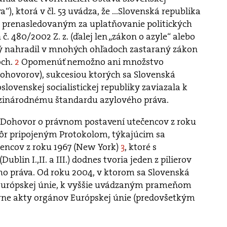
a“), ktorá v čl. 53 uvádza, že ...Slovenská republika
 prenasledovaným za uplatňovanie politických
 č. 480/2002 Z. z. (ďalej len „zákon o azyle“ alebo
ý nahradil v mnohých ohľadoch zastaraný zákon
och.
2
Opomenúť nemožno ani množstvo
hovorov), sukcesiou ktorých sa Slovenská
lovenskej socialistickej republiky zaviazala k
dzinárodnému štandardu azylového práva.
 Dohovor o právnom postavení utečencov z roku
kôr pripojeným Protokolom, týkajúcim sa
encov z roku 1967 (New York)
3
, ktoré s
lin I.,II. a III.) dodnes tvoria jeden z pilierov
 práva. Od roku 2004, v ktorom sa Slovenská
 Európskej únie, k vyššie uvádzaným prameňom
árne akty orgánov Európskej únie (predovšetkým