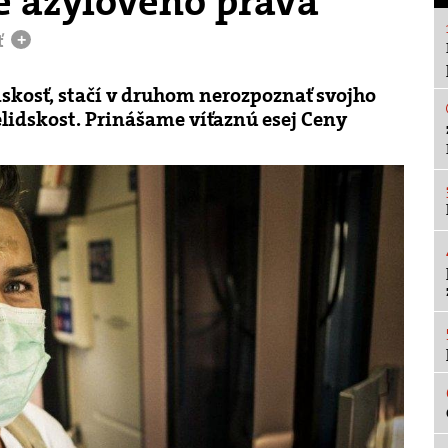
ie azylového práva
ť
+
dskosť, stačí v druhom nerozpoznať svojho
elidskost. Prinášame víťaznú esej Ceny