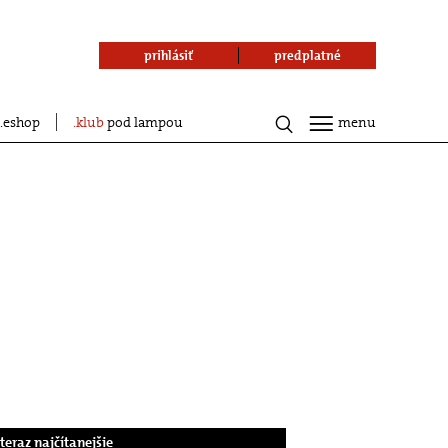
prihlásiť
predplatné
eshop
klub
pod lampou
menu
.teraz najčítanejšie