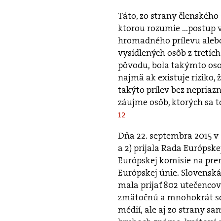
Táto, zo strany členského
ktorou rozumie ...postup
hromadného prílevu aleb
vysídlených osôb z tretích
pôvodu, bola takýmto os
najmä ak existuje riziko,
takýto prílev bez nepriaz
záujme osôb, ktorých sa t
12
Dňa 22. septembra 2015 v 
a 2) prijala Rada Európsk
Európskej komisie na pre
Európskej únie. Slovensk
mala prijať 802 utečencov
zmätočnú a mnohokrát sce
médií, ale aj zo strany s