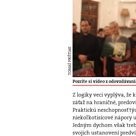
TOMÁŠ PRIŠTIAK
Pozrite si video z odovzdávani
Z logiky veci vyplýva, ž
záťaž na hraničné, predo
Praktickú neschopnosť tý
niekoľkotisícové nápory u
Jedným dychom však treba
svojich ustanovení predv