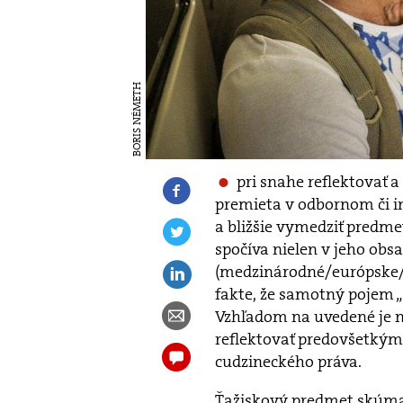
BORIS NÉMETH
pri snahe reflektovať a
premieta v odbornom či in
a bližšie vymedziť predm
spočíva nielen v jeho obs
(medzinárodné/európske/n
fakte, že samotný pojem „
Vzhľadom na uvedené je ne
reflektovať predovšetkým
cudzineckého práva.
Ťažiskový predmet skúman