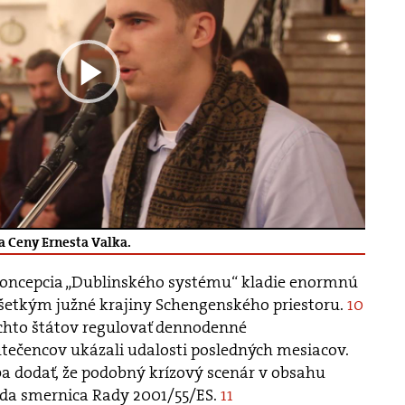
a Ceny Ernesta Valka.
e koncepcia „Dublinského systému“ kladie enormnú
všetkým južné krajiny Schengenského priestoru.
10
chto štátov regulovať dennodenné
tečencov ukázali udalosti posledných mesiacov.
 dodať, že podobný krízový scenár v obsahu
ída smernica Rady 2001/55/ES.
11