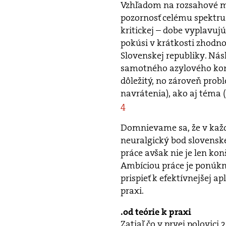
Vzhľadom na rozsahové m
pozornosť celému spektru
kritickej – dobe vyplavuj
pokúsi v krátkosti zhodn
Slovenskej republiky. Nás
samotného azylového kona
dôležitý, no zároveň prob
navrátenia), ako aj téma (
4
Domnievame sa, že v každ
neuralgický bod slovensk
práce avšak nie je len kon
Ambíciou práce je ponúknu
prispieť k efektívnejšej ap
praxi.
od teórie k praxi
Zatiaľ čo v prvej polovici 