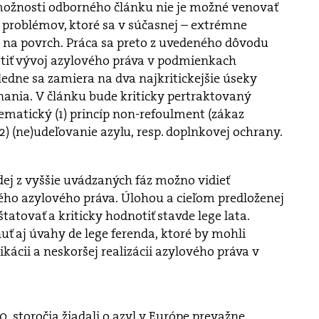
ožnosti odborného článku nie je možné venovať
 problémov, ktoré sa v súčasnej – extrémne
ú na povrch. Práca sa preto z uvedeného dôvodu
otiť vývoj azylového práva v podmienkach
ledne sa zamiera na dva najkritickejšie úseky
nia. V článku bude kriticky pertraktovaný
lematický (1) princíp non-refoulment (zákaz
2) (ne)udeľovanie azylu, resp. doplnkovej ochrany.
ej z vyššie uvádzaných fáz možno vidieť
ého azylového práva. Úlohou a cieľom predloženej
štatovať a kriticky hodnotiť stavde lege lata.
ť aj úvahy de lege ferenda, ktoré by mohli
likácii a neskoršej realizácii azylového práva v
20. storočia žiadali o azyl v Európe prevažne