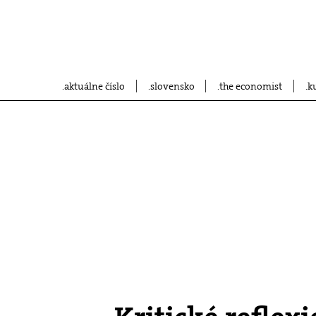
aktuálne číslo
slovensko
the economist
k