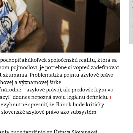
 pochopiť akúkoľvek spoločenskú realitu, ktorá sa
om pojmosloví, je potrebné si vopred zadefinovať
et skúmania. Problematika pojmu azylové právo
ahovej a významovej šírke
árodné – azylové právo), ale predovšetkým vo
azyl“ dodnes nepozná svoju legálnu definíciu.
1
vyhnutné spresniť, že článok bude kriticky
 slovenské azylové právo ako subsystém
ia bude tvoriť nielen Ústava Slovenskej