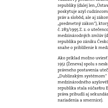
republiky (ďalej len „Ústav
poskytuje azyl cudzincom
práv a slobôd, ale aj zákon
„predmetný zákon“), ktor
č. 283/1995 Z. z. o utečenc
medzinárodných zmlúv (do
republika po zániku Českos
snahe o priblíženie k me
Ako príklad možno uviesť
1951 (Ženeva) spolu s nes
právneho postavenia uteč
„Dublinským systémom“ (Dub
medzinárodného azylového
republika stala súčasťou
práva pribudli aj sekund
nariadenia a smernice).