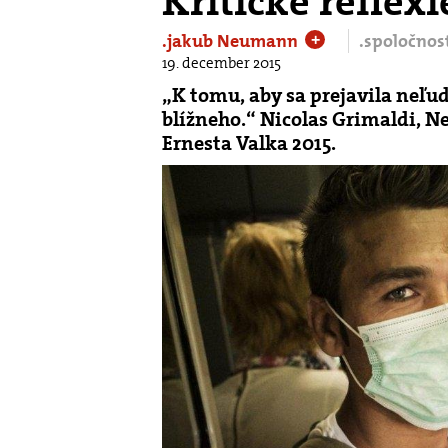
Kritické reflex
.jakub Neumann
.spoločnos
+
19. december 2015
„K tomu, aby sa prejavila neľu
blížneho.“ Nicolas Grimaldi, N
Ernesta Valka 2015.