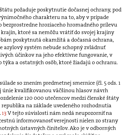
 štátu požaduje poskytnutie dočasnej ochrany, pod
 výnimočného charakteru na to, aby v prípade
o bezprostredne hroziaceho hromadného prílevu
 krajín, ktoré sa nemôžu vrátiť do svojej krajiny
obám poskytnutá okamžitá a dočasná ochrana,
 že azylový systém nebude schopný zvládnuť
nivých účinkov na jeho efektívne fungovanie, v
o týka a ostatných osôb, ktoré žiadajú o ochranu.
súlade so znením predmetnej smernice (čl. 5 ods. 1
ej únie kvalifikovanou väčšinou hlasov návrh
rozdelenie 120 000 utečencov medzi členské štáty
á republika na základe uvedeného rozhodnutia
.
13
V tejto súvislosti nám nedá neupozorniť na
stnú informovanosť verejnosti nielen zo strany
amotných ústavných činiteľov. Ako je v odborných