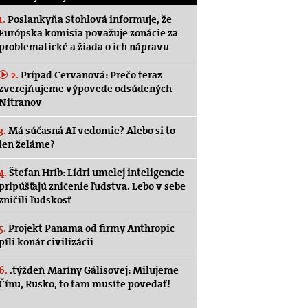
1.
Poslankyňa Stohlová informuje, že
Európska komisia považuje zonácie za
problematické a žiada o ich nápravu
2.
Prípad Cervanová: Prečo teraz
zverejňujeme výpovede odsúdených
Nitranov
3.
Má súčasná AI vedomie? Alebo si to
len želáme?
4.
Štefan Hríb: Lídri umelej inteligencie
pripúšťajú zničenie ľudstva. Lebo v sebe
zničili ľudskosť
5.
Projekt Panama od firmy Anthropic
píli konár civilizácii
6.
.týždeň Maríny Gálisovej: Milujeme
Čínu, Rusko, to tam musíte povedať!