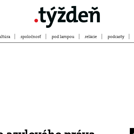
ultúra
spoločnosť
pod lampou
relácie
podcasty