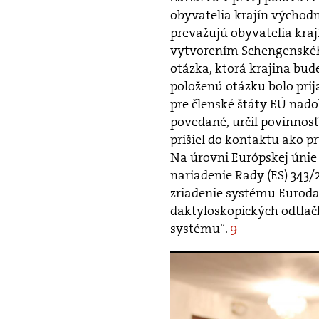
obyvatelia krajín východn
prevažujú obyvatelia kra
vytvorením Schengenského
otázka, ktorá krajina bud
položenú otázku bolo prij
pre členské štáty EÚ nado
povedané, určil povinnosť 
prišiel do kontaktu ako 
Na úrovni Európskej únie
nariadenie Rady (ES) 343/
zriadenie systému Euroda
daktyloskopických odtlačk
systému“.
9