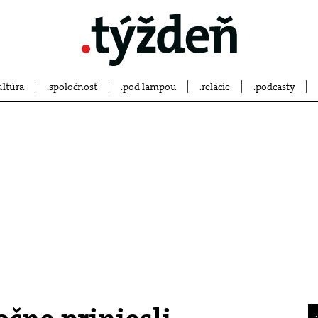
ultúra
spoločnosť
pod lampou
relácie
podcasty