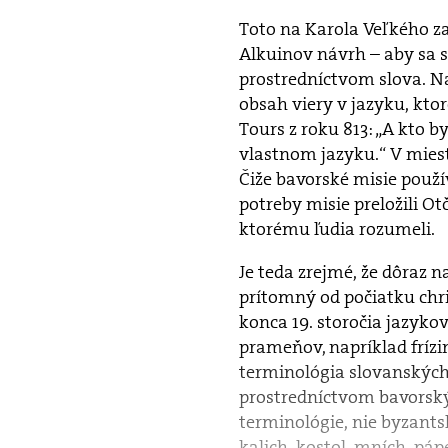
Toto na Karola Veľkého za
Alkuinov návrh – aby sa
prostredníctvom slova. Naj
obsah viery v jazyku, kto
Tours z roku 813: „A kto b
vlastnom jazyku.“ V miest
Čiže bavorské misie použív
potreby misie preložili Ot
ktorému ľudia rozumeli.
Je teda zrejmé, že dôraz 
prítomný od počiatku chri
konca 19. storočia jazyko
prameňov, napríklad frízi
terminológia slovanských 
prostredníctvom bavorskýc
terminológie, nie byzants
kalich, kostol, mních, páp