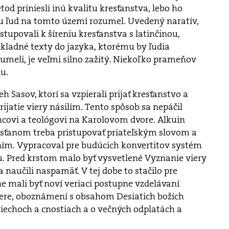
od priniesli inú kvalitu kresťanstva, lebo ho
mu ľud na tomto území rozumel. Uvedený naratív,
stupovali k šíreniu kresťanstva s latinčinou,
ákladné texty do jazyka, ktorému by ľudia
meli, je veľmi silno zažitý. Niekoľko prameňov
u.
h Sasov, ktorí sa vzpierali prijať kresťanstvo a
ijatie viery násilím. Tento spôsob sa nepáčil
encovi a teológovi na Karolovom dvore. Alkuin
esťanom treba pristupovať priateľským slovom a
ím. Vypracoval pre budúcich konvertitov systém
u. Pred krstom malo byť vysvetlené Vyznanie viery
a naučili naspamäť. V tej dobe to stačilo pre
ne mali byť noví veriaci postupne vzdelávaní
iere, oboznámení s obsahom Desiatich božích
riechoch a cnostiach a o večných odplatách a