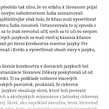
pôsobilo tak silno, že vo vzťahu k Slovanom prijal
 s novým náboženstvom ľudia zoznamovali
dôležitejšie však bolo, že kňazi mali vysvetľovať
rému ľudia rozumeli. Ustanovovala to aj synoda z
y sa to inak nemohol učiť, nech sa to učí vo svojom
nych jazykoch sa mali viesť aj kázania kňazov.
ali pri šírení kresťanstva miestne jazyky. Pre
čenáš i Krédo a vysvetľovali obsah viery v jazyku,
na šírenie kresťanstva v domácich jazykoch bol
stianizácie Slovanov. Dôkazy poskytovali už od
vedci. Tí na podklade rozborov viacerých
nských pamiatok, poukázali, že cirkevná
jazykov obsahuje slová, ktoré boli prevzaté
h a akvilejských misionárov z latinskej cirkevnej
kej. Slová, ako napríklad almužna, berla, birmovať,
ež, pôst, žalm, sú prevzaté z prostredia bavorských