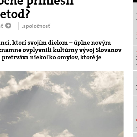
čne priniesli
etod?
sť
.spoločnosť
+
anci, ktorí svojím dielom – úplne novým
znamne ovplyvnili kultúrny vývoj Slovanov
i pretrváva niekoľko omylov, ktoré je