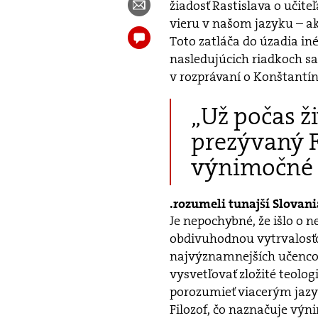
žiadosť Rastislava o učit
vieru v našom jazyku – a
Toto zatláča do úzadia i
nasledujúcich riadkoch s
v rozprávaní o Konštantí
„Už počas ž
prezývaný F
výnimočné 
rozumeli tunajší Slova
Je nepochybné, že išlo o
obdivuhodnou vytrvalosť
najvýznamnejších učencov 
vysvetľovať zložité teolog
porozumieť viacerým jazy
Filozof, čo naznačuje výn