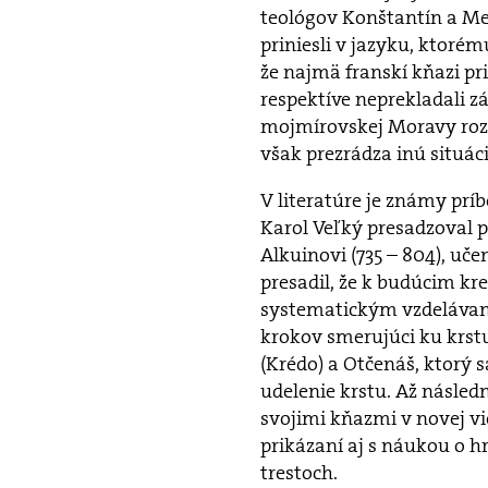
teológov Konštantín a Met
priniesli v jazyku, ktoré
že najmä franskí kňazi pri
respektíve neprekladali z
mojmírovskej Moravy rozu
však prezrádza inú situáci
V literatúre je známy príbe
Karol Veľký presadzoval pr
Alkuinovi (735 – 804), uč
presadil, že k budúcim kr
systematickým vzdelávan
krokov smerujúci ku krst
(Krédo) a Otčenáš, ktorý s
udelenie krstu. Až násled
svojimi kňazmi v novej v
prikázaní aj s náukou o h
trestoch.