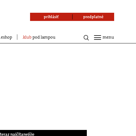
prihlásiť
predplatné
eshop
klub
pod lampou
menu
.teraz najčítanejšie