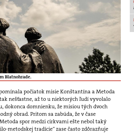
om Blatnohrade.
ripomínala počiatok misie Konštantína a Metoda
k nešťastne, až to u niektorých ľudí vyvolalo
lu, dokonca domnienku, že misiou tých dvoch
odný obrad. Pritom sa zabúda, že v čase
Metoda spor medzi cirkvami ešte nebol taký
ilo-metodskej tradície“ zase často zdôrazňuje