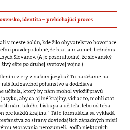
lovensko, identita – prebiehajúci proces
tali v meste Solún, kde žilo obyvateľstvo hovoriace
eľmi pravdepodobné, že bratia rozumeli bežnému
ych Slovanov. (A je pozoruhodné, že slovanský
i živý ešte po druhej svetovej vojne.)
etlením viery v našom jazyku? Tu narážame na
e náš ľud zavrhol pohanstvo a dodržiava
 učiteľa, ktorý by nám mohol vyložiť pravú
azyku, aby sa aj iné krajiny, vidiac to, mohli stať
pošli nám takého biskupa a učiteľa, lebo od teba
n pre každú krajinu.“ Táto formulácia sa vykladá
kresťanstva zo strany dovtedajších západných misií
orému Moravania nerozumeli. Podľa niektorých