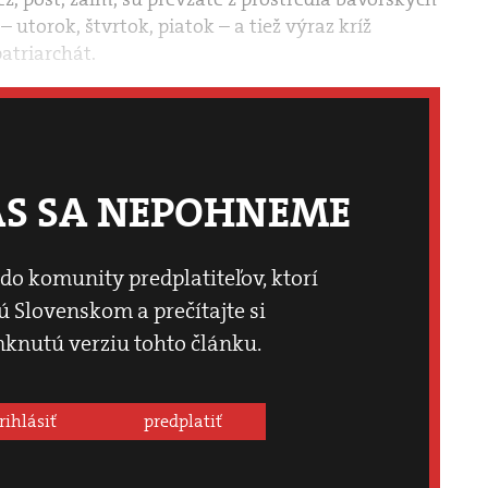
 utorok, štvrtok, piatok – a tiež výraz kríž
atriarchát.
ÁS SA NEPOHNEME
 do komunity predplatiteľov, ktorí
 Slovenskom a prečítajte si
knutú verziu tohto článku.
rihlásiť
predplatiť