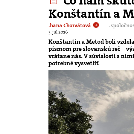
Čo nám skuto
Konštantín a M
.hana Chorvátová
.spoločno
+
3. júl 2026
Konštantín a Metod boli vzdel
písmom pre slovanskú reč – vý
vrátane nás. V súvislosti s nim
potrebné vysvetliť.