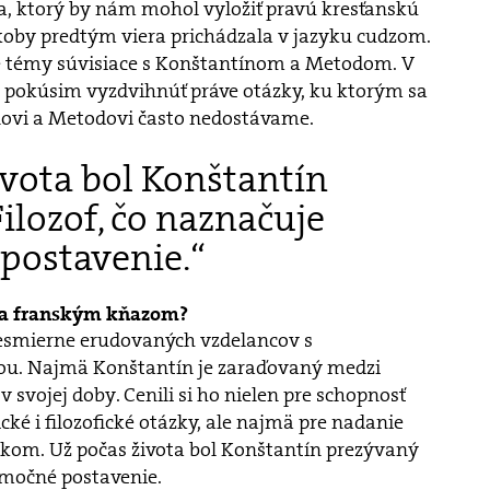
eľa, ktorý by nám mohol vyložiť pravú kresťanskú
koby predtým viera prichádzala v jazyku cudzom.
né témy súvisiace s Konštantínom a Metodom. V
a pokúsim vyzdvihnúť práve otázky, ku ktorým sa
novi a Metodovi často nedostávame.
ivota bol Konštantín
ilozof, čo naznačuje
postavenie.“
nia franským kňazom?
 nesmierne erudovaných vzdelancov s
ou. Najmä Konštantín je zaraďovaný medzi
svojej doby. Cenili si ho nielen pre schopnosť
ické i filozofické otázky, ale najmä pre nadanie
kom. Už počas života bol Konštantín prezývaný
imočné postavenie.