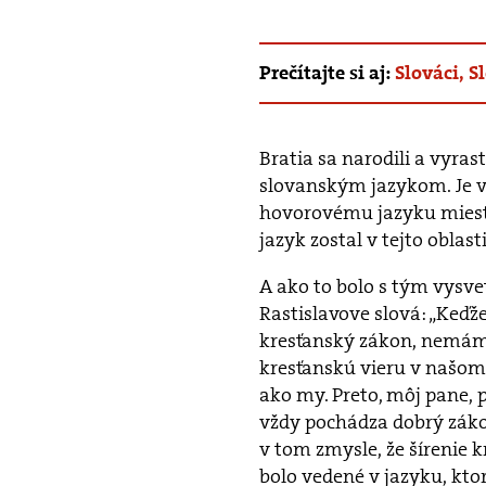
Prečítajte si aj:
Slováci, S
Bratia sa narodili a vyras
slovanským jazykom. Je v
hovorovému jazyku miestn
jazyk zostal v tejto oblast
A ako to bolo s tým vysv
Rastislavove slová: „Keďž
kresťanský zákon, nemáme
kresťanskú vieru v našom j
ako my. Preto, môj pane, 
vždy pochádza dobrý záko
v tom zmysle, že šírenie 
bolo vedené v jazyku, kt