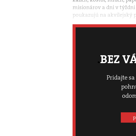
misionárov a dni v týždni –
poukazujú na akvilejský p
BEZ V
Pridajte sa
pohnú
odom
p