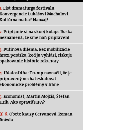
1.
List dramaturga festivalu
Konvergencie Lukášovi Machalovi:
Kultúrna mafia? Naozaj?
2.
Pripíjanie si na skorý kolaps Ruska
neznamená, že sme naň pripravení
3.
Putinova dilema. Bez mobilizácie
hrozí porážka, keď ju vyhlási, riskuje
opakovanie histórie roku 1917
4.
Udalosť dňa: Trump naznačil, že je
pripravený nechať eskalovať
ekonomické problémy v Iráne
5.
Economist, Martin Mojžiš, Štefan
Hríb: Ako opraviť FIFA?
6.
Obete kauzy Cervanová: Roman
Brázda