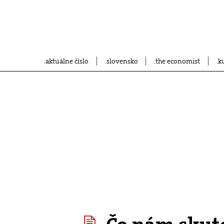
aktuálne číslo
slovensko
the economist
k