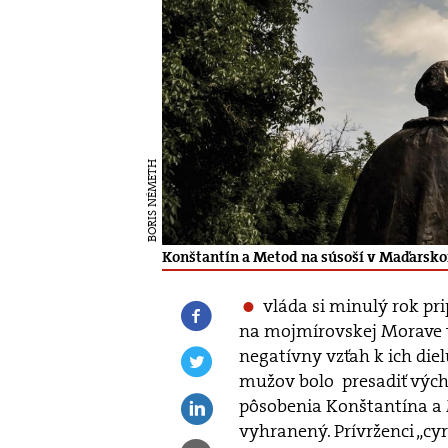
BORIS NÉMETH
Konštantín a Metod na súsoší v Maďarsk
vláda si minulý rok p
na mojmírovskej Morave ta
negatívny vzťah k ich die
mužov bolo presadiť vých
pôsobenia Konštantína a 
vyhranený. Prívrženci „cyr