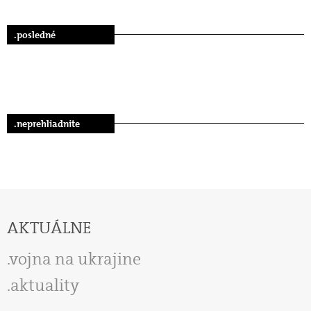
.posledné
.neprehliadnite
AKTUÁLNE
vojna na ukrajine
aktuality