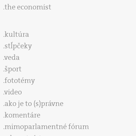
the economist
kultúra
stĺpčeky
veda
šport
fototémy
video
ako je to (s)právne
komentáre
mimoparlamentné fórum