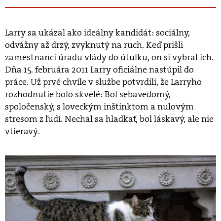
Larry sa ukázal ako ideálny kandidát: sociálny,
odvážny až drzý, zvyknutý na ruch. Keď prišli
zamestnanci úradu vlády do útulku, on si vybral ich.
Dňa 15. februára 2011 Larry oficiálne nastúpil do
práce. Už prvé chvíle v službe potvrdili, že Larryho
rozhodnutie bolo skvelé: Bol sebavedomý,
spoločenský, s loveckým inštinktom a nulovým
stresom z ľudí. Nechal sa hladkať, bol láskavý, ale nie
vtieravý.