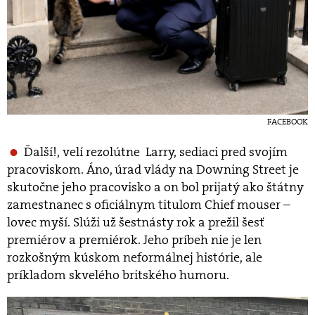
FACEBOOK
Ďalší!, velí rezolútne Larry, sediaci pred svojím
pracoviskom. Áno, úrad vlády na Downing Street je
skutočne jeho pracovisko a on bol prijatý ako štátny
zamestnanec s oficiálnym titulom Chief mouser –
lovec myší. Slúži už šestnásty rok a prežil šesť
premiérov a premiérok. Jeho príbeh nie je len
rozkošným kúskom neformálnej histórie, ale
príkladom skvelého britského humoru.