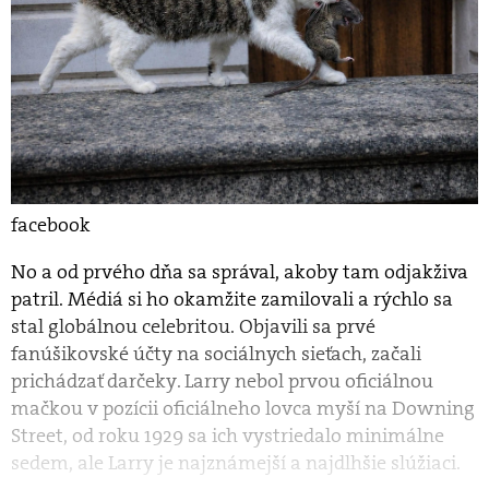
facebook
No a od prvého dňa sa správal, akoby tam odjakživa
patril. Médiá si ho okamžite zamilovali a rýchlo sa
stal globálnou celebritou. Objavili sa prvé
fanúšikovské účty na sociálnych sieťach, začali
prichádzať darčeky. Larry nebol prvou oficiálnou
mačkou v pozícii oficiálneho lovca myší na Downing
Street, od roku 1929 sa ich vystriedalo minimálne
sedem, ale Larry je najznámejší a najdlhšie slúžiaci.