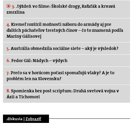
3.
.týždeň vo filme: Školské drogy, Raťafák a krvavá
zmrzlina
4.
Kremeľ rozšíril možnosti náboru do armády aj pre
ďalších páchateľov trestných činov – čo to znamená podľa
Maríny Gálisovej
5.
Austrália obmedzila sociálne siete – aký je výsledok?
6.
Fedor Gál: Nádych – výdych
7.
Prečo sa v horúcom počasí spomaľujú vlaky? A je to
problém len na Slovensku?
8.
Spomienka bez post scriptum: Druhá svetová vojna v
Ázii a Tichomorí
.diskusia |
Zobraziť