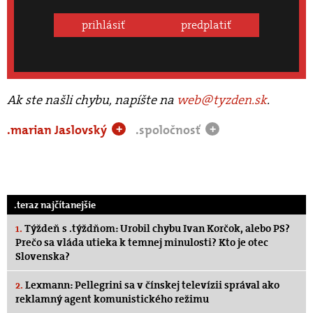
prihlásiť
predplatiť
Ak ste našli chybu, napíšte na
web@tyzden.sk
.
.marian Jaslovský
.spoločnosť
+
+
.teraz najčítanejšie
1.
Týždeň s .týždňom: Urobil chybu Ivan Korčok, alebo PS?
Prečo sa vláda utieka k temnej minulosti? Kto je otec
Slovenska?
2.
Lexmann: Pellegrini sa v čínskej televízii správal ako
reklamný agent komunistického režimu