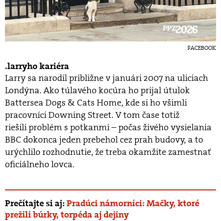
FACEBOOK
larryho kariéra
Larry sa narodil približne v januári 2007 na uliciach
Londýna. Ako túlavého kocúra ho prijal útulok
Battersea Dogs & Cats Home, kde si ho všimli
pracovníci Downing Street. V tom čase totiž
riešili problém s potkanmi – počas živého vysielania
BBC dokonca jeden prebehol cez prah budovy, a to
urýchlilo rozhodnutie, že treba okamžite zamestnať
oficiálneho lovca.
Prečítajte si aj:
Pradúci námorníci: Mačky, ktoré
prežili búrky, torpéda aj dejiny