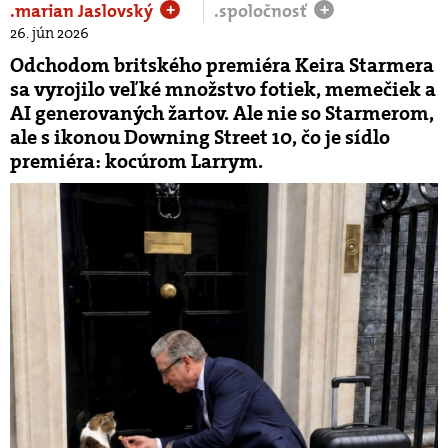
.marian Jaslovský
.spoločnosť
+
+
26. jún 2026
Odchodom britského premiéra Keira Starmera
sa vyrojilo veľké množstvo fotiek, memečiek a
AI generovaných žartov. Ale nie so Starmerom,
ale s ikonou Downing Street 10, čo je sídlo
premiéra: kocúrom Larrym.