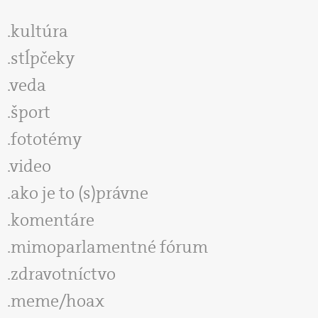
kultúra
stĺpčeky
veda
šport
fototémy
video
ako je to (s)právne
komentáre
mimoparlamentné fórum
zdravotníctvo
meme/hoax