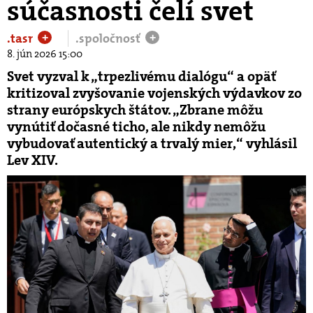
súčasnosti čelí svet
.tasr
.spoločnosť
+
+
8. jún 2026 15:00
Svet vyzval k „trpezlivému dialógu“ a opäť
kritizoval zvyšovanie vojenských výdavkov zo
strany európskych štátov. „Zbrane môžu
vynútiť dočasné ticho, ale nikdy nemôžu
vybudovať autentický a trvalý mier,“ vyhlásil
Lev XIV.