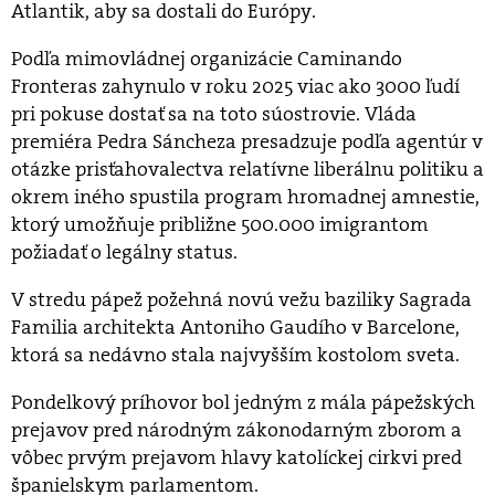
Atlantik, aby sa dostali do Európy.
Podľa mimovládnej organizácie Caminando
Fronteras zahynulo v roku 2025 viac ako 3000 ľudí
pri pokuse dostať sa na toto súostrovie. Vláda
premiéra Pedra Sáncheza presadzuje podľa agentúr v
otázke prisťahovalectva relatívne liberálnu politiku a
okrem iného spustila program hromadnej amnestie,
ktorý umožňuje približne 500.000 imigrantom
požiadať o legálny status.
V stredu pápež požehná novú vežu baziliky Sagrada
Familia architekta Antoniho Gaudího v Barcelone,
ktorá sa nedávno stala najvyšším kostolom sveta.
Pondelkový príhovor bol jedným z mála pápežských
prejavov pred národným zákonodarným zborom a
vôbec prvým prejavom hlavy katolíckej cirkvi pred
španielskym parlamentom.