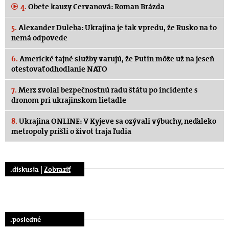
4.
Obete kauzy Cervanová: Roman Brázda
5.
Alexander Duleba: Ukrajina je tak vpredu, že Rusko na to
nemá odpovede
6.
Americké tajné služby varujú, že Putin môže už na jeseň
otestovať odhodlanie NATO
7.
Merz zvolal bezpečnostnú radu štátu po incidente s
dronom pri ukrajinskom lietadle
8.
Ukrajina ONLINE: V Kyjeve sa ozývali výbuchy, neďaleko
metropoly prišli o život traja ľudia
.diskusia |
Zobraziť
.posledné