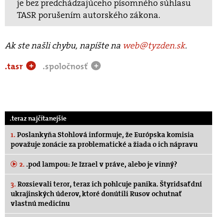
je bez predchádzajúceho písomného súhlasu
TASR porušením autorského zákona.
Ak ste našli chybu, napíšte na
web@tyzden.sk
.
.tasr
.spoločnosť
+
+
.teraz najčítanejšie
1.
Poslankyňa Stohlová informuje, že Európska komisia
považuje zonácie za problematické a žiada o ich nápravu
2.
.pod lampou: Je Izrael v práve, alebo je vinný?
3.
Rozsievali teror, teraz ich pohlcuje panika. Štyridsať dní
ukrajinských úderov, ktoré donútili Rusov ochutnať
vlastnú medicínu