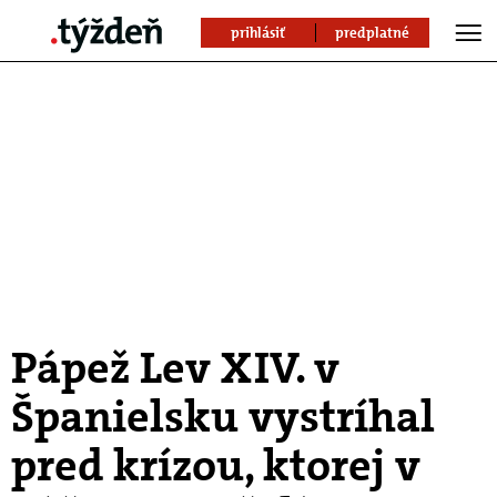
prihlásiť
predplatné
Pápež Lev XIV. v
Španielsku vystríhal
pred krízou, ktorej v