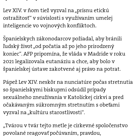
Lev XIV. v ňom tiež vyzval na „prísnu etickú
ostražitosť“ v súvislosti s využívaním umelej
inteligencie vo vojnových konfliktoch.
Španielskych zákonodarcov požiadal, aby bránili
ľudský život „od počatia až po jeho prirodzený
koniec“. AFP pripomína, že vláda v Madride v roku
2021 legalizovala eutanáziu a chce, aby bolo v
španielskej ústave zakotvené aj právo na potrat.
Pápež Lev XIV. neskôr na nunciatúre počas stretnutia
so španielskymi biskupmi odsúdil prípady
sexuálneho zneužívania v Katolíckej cirkvi a pred
očakávaným súkromným stretnutím s obeťami
vyzval na „kultúru starostlivosti“.
„Tvárou v tvár tejto metle je cirkevné spoločenstvo
povolané reagovať počúvaním, pravdou,