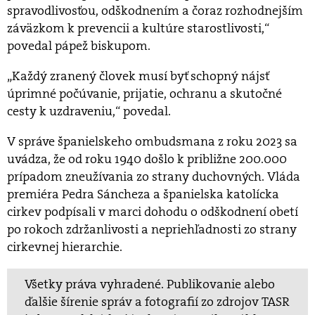
spravodlivosťou, odškodnením a čoraz rozhodnejším
záväzkom k prevencii a kultúre starostlivosti,“
povedal pápež biskupom.
„Každý zranený človek musí byť schopný nájsť
úprimné počúvanie, prijatie, ochranu a skutočné
cesty k uzdraveniu,“ povedal.
V správe španielskeho ombudsmana z roku 2023 sa
uvádza, že od roku 1940 došlo k približne 200.000
prípadom zneužívania zo strany duchovných. Vláda
premiéra Pedra Sáncheza a španielska katolícka
cirkev podpísali v marci dohodu o odškodnení obetí
po rokoch zdržanlivosti a nepriehľadnosti zo strany
cirkevnej hierarchie.
Všetky práva vyhradené. Publikovanie alebo
ďalšie šírenie správ a fotografií zo zdrojov TASR