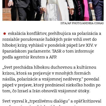
ISTA/AP PHOTO/ANDREA COMAS
eskalácia konfliktov, prehlbujúca sa polarizácia a
rozsiahle porušovanie ľudských práv vrhli svet do
hlbokej krízy, vyhlásil v pondelok pápež Lev XIV. v
španielskom parlamente. TASR o tom informuje
podľa agentúr Reuters a AFP.
„Svet prechádza hlbokou duchovnou a kultúrnou
krízou, ktorá sa prejavuje v mnohých formách
násilia, polarizácie a vzájomnej nedôvery,“ povedal
pápež v prejave, ktorý predniesol niekoľko hodín po
tom, čo Izrael a Irán obnovili vzájomné útoky.
Svet vyzval k „trpezlivému dialógu“ a opäť kritizoval