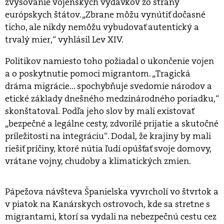
zvyšovanie vojenských výdavkov zo strany
európskych štátov. „Zbrane môžu vynútiť dočasné
ticho, ale nikdy nemôžu vybudovať autentický a
trvalý mier,“ vyhlásil Lev XIV.
Politikov namiesto toho požiadal o ukončenie vojen
a o poskytnutie pomoci migrantom. „Tragická
dráma migrácie... spochybňuje svedomie národov a
etické základy dnešného medzinárodného poriadku,“
skonštatoval. Podľa jeho slov by mali existovať
„bezpečné a legálne cesty, zdvorilé prijatie a skutočné
príležitosti na integráciu“. Dodal, že krajiny by mali
riešiť príčiny, ktoré nútia ľudí opúšťať svoje domovy,
vrátane vojny, chudoby a klimatických zmien.
Pápežova návšteva Španielska vyvrcholí vo štvrtok a
v piatok na Kanárskych ostrovoch, kde sa stretne s
migrantami, ktorí sa vydali na nebezpečnú cestu cez