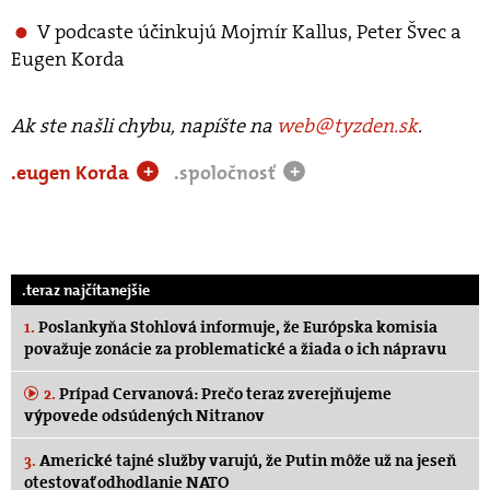
V podcaste účinkujú Mojmír Kallus, Peter Švec a
Eugen Korda
Ak ste našli chybu, napíšte na
web@tyzden.sk
.
.eugen Korda
.spoločnosť
+
+
.teraz najčítanejšie
1.
Poslankyňa Stohlová informuje, že Európska komisia
považuje zonácie za problematické a žiada o ich nápravu
2.
Prípad Cervanová: Prečo teraz zverejňujeme
výpovede odsúdených Nitranov
3.
Americké tajné služby varujú, že Putin môže už na jeseň
otestovať odhodlanie NATO