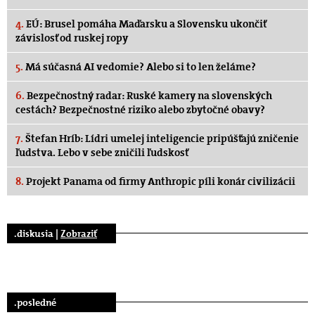
4.
EÚ: Brusel pomáha Maďarsku a Slovensku ukončiť
závislosť od ruskej ropy
5.
Má súčasná AI vedomie? Alebo si to len želáme?
6.
Bezpečnostný radar: Ruské kamery na slovenských
cestách? Bezpečnostné riziko alebo zbytočné obavy?
7.
Štefan Hríb: Lídri umelej inteligencie pripúšťajú zničenie
ľudstva. Lebo v sebe zničili ľudskosť
8.
Projekt Panama od firmy Anthropic píli konár civilizácii
.diskusia |
Zobraziť
.posledné