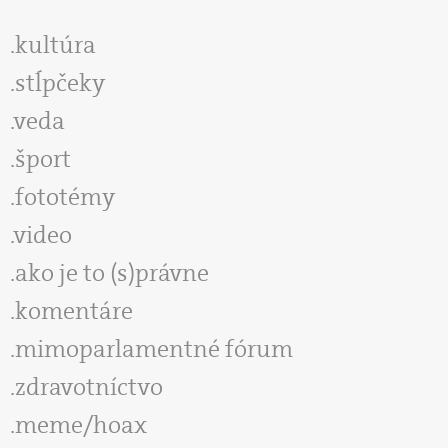
kultúra
stĺpčeky
veda
šport
fototémy
video
ako je to (s)právne
komentáre
mimoparlamentné fórum
zdravotníctvo
meme/hoax