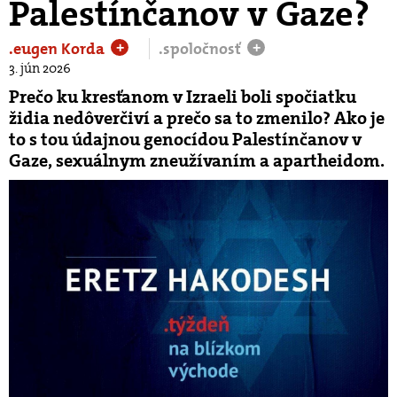
Palestínčanov v Gaze?
.eugen Korda
.spoločnosť
+
+
3. jún 2026
Prečo ku kresťanom v Izraeli boli spočiatku
židia nedôverčiví a prečo sa to zmenilo? Ako je
to s tou údajnou genocídou Palestínčanov v
Gaze, sexuálnym zneužívaním a apartheidom.