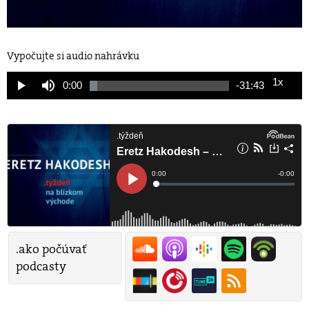
Vypočujte si audio nahrávku
1x
Current
0:00
Remaining
-
31:43
Loaded
:
Play
Mute
Playback
5.30%
Rate
Time
Time
.ako počúvať
podcasty