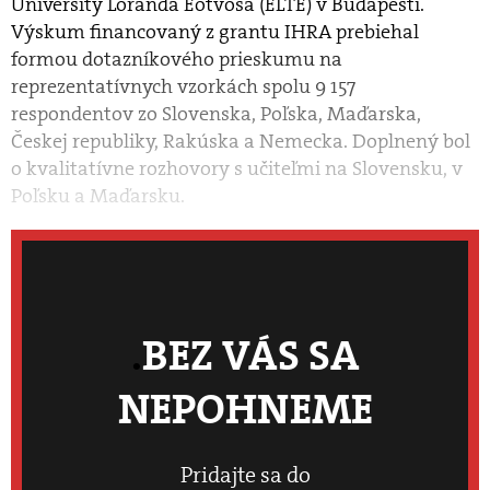
University Loránda Eötvösa (ELTE) v Budapešti.
Výskum financovaný z grantu IHRA prebiehal
formou dotazníkového prieskumu na
reprezentatívnych vzorkách spolu 9 157
respondentov zo Slovenska, Poľska, Maďarska,
Českej republiky, Rakúska a Nemecka. Doplnený bol
o kvalitatívne rozhovory s učiteľmi na Slovensku, v
Poľsku a Maďarsku.
BEZ VÁS SA
NEPOHNEME
Pridajte sa do