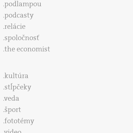
podlampou
podcasty
relácie
spoločnosť
the economist
kultúra
stĺpčeky
veda
šport
fototémy
video