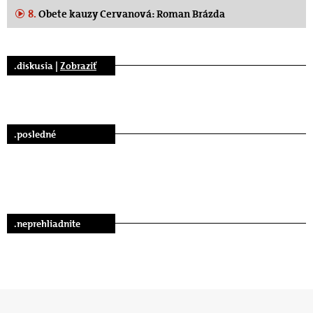
8.
Obete kauzy Cervanová: Roman Brázda
.diskusia |
Zobraziť
.posledné
.neprehliadnite