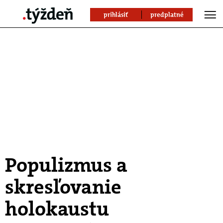
prihlásiť
predplatné
Populizmus a
skresľovanie
holokaustu