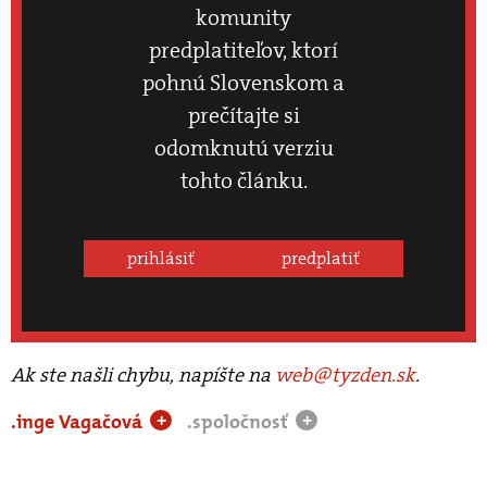
komunity
predplatiteľov, ktorí
pohnú Slovenskom a
prečítajte si
odomknutú verziu
tohto článku.
prihlásiť
predplatiť
Ak ste našli chybu, napíšte na
web@tyzden.sk
.
.inge Vagačová
.spoločnosť
+
+