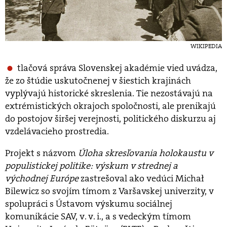
WIKIPEDIA
tlačová správa Slovenskej akadémie vied uvádza,
že zo štúdie uskutočnenej v šiestich krajinách
vyplývajú historické skreslenia. Tie nezostávajú na
extrémistických okrajoch spoločnosti, ale prenikajú
do postojov širšej verejnosti, politického diskurzu aj
vzdelávacieho prostredia.
Projekt s názvom
Úloha skresľovania holokaustu v
populistickej politike: výskum v strednej a
východnej Európe
zastrešoval ako vedúci Michał
Bilewicz so svojím tímom z Varšavskej univerzity, v
spolupráci s Ústavom výskumu sociálnej
komunikácie SAV, v. v. i., a s vedeckým tímom