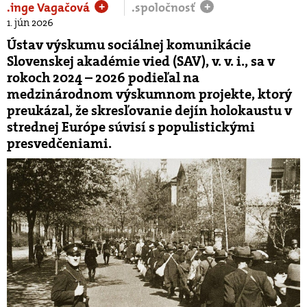
.inge Vagačová
.spoločnosť
+
+
1. jún 2026
Ústav výskumu sociálnej komunikácie
Slovenskej akadémie vied (SAV), v. v. i., sa v
rokoch 2024 – 2026 podieľal na
medzinárodnom výskumnom projekte, ktorý
preukázal, že skresľovanie dejín holokaustu v
strednej Európe súvisí s populistickými
presvedčeniami.