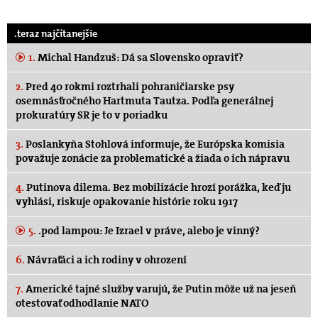
.teraz najčítanejšie
1.
Michal Handzuš: Dá sa Slovensko opraviť?
2.
Pred 40 rokmi roztrhali pohraničiarske psy
osemnásťročného Hartmuta Tautza. Podľa generálnej
prokuratúry SR je to v poriadku
3.
Poslankyňa Stohlová informuje, že Európska komisia
považuje zonácie za problematické a žiada o ich nápravu
4.
Putinova dilema. Bez mobilizácie hrozí porážka, keď ju
vyhlási, riskuje opakovanie histórie roku 1917
5.
.pod lampou: Je Izrael v práve, alebo je vinný?
6.
Návraťáci a ich rodiny v ohrození
7.
Americké tajné služby varujú, že Putin môže už na jeseň
otestovať odhodlanie NATO