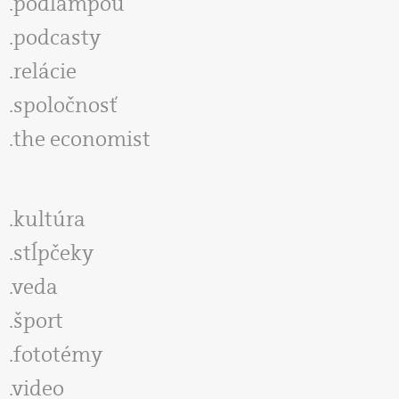
podlampou
podcasty
relácie
spoločnosť
the economist
kultúra
stĺpčeky
veda
šport
fototémy
video