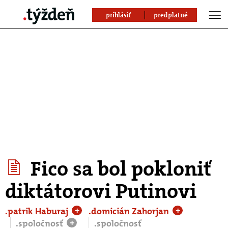
prihlásiť
predplatné
Fico sa bol pokloniť
diktátorovi Putinovi
.patrik Haburaj
.domicián Zahorjan
+
+
.spoločnosť
.spoločnosť
+