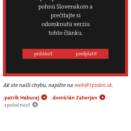
pohnú Slovenskom a
prečítajte si
odomknutú verziu
tohto článku.
prihlásiť
predplatiť
Ak ste našli chybu, napíšte na
web@tyzden.sk
.
.patrik Haburaj
.domicián Zahorjan
+
+
.spoločnosť
+