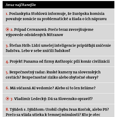
.teraz najčítanejšie
1.
Poslankyňa Stohlová informuje, že Európska komisia
považuje zonácie za problematické a žiada o ich nápravu
2.
Prípad Cervanová: Prečo teraz zverejňujeme
výpovede odsúdených Nitranov
3.
Štefan Hríb: Lídri umelej inteligencie pripúšťajú zničenie
ľudstva. Lebo v sebe zničili ľudskosť
4.
Projekt Panama od firmy Anthropic píli konár civilizácii
5.
Bezpečnostný radar: Ruské kamery na slovenských
cestách? Bezpečnostné riziko alebo zbytočné obavy?
6.
Má súčasná AI vedomie? Alebo si to len želáme?
7.
Vladimír Ledecký: Dá sa Slovensko opraviť?
8.
Týždeň s .týždňom: Urobil chybu Ivan Korčok, alebo PS?
Prečo sa vláda utieka k temnej minulosti? Kto je otec