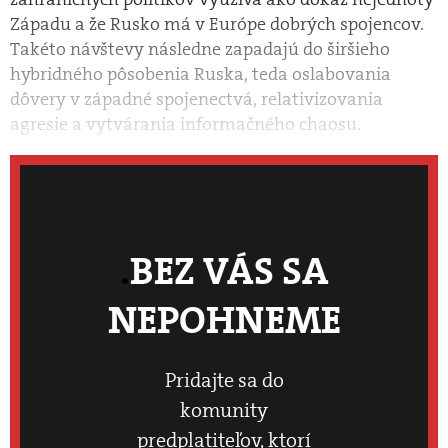
Západu a že Rusko má v Európe dobrých spojencov.
Takéto návštevy následne zapadajú do širšieho
hybridného pôsobenia Ruska, teda oslabovania
dôvery v západné spojenectvá, relativizovania
agresie a vytvárania informačného chaosu.
BEZ VÁS SA
NEPOHNEME
Pridajte sa do
komunity
predplatiteľov, ktorí