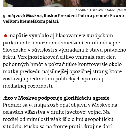
RAMIL SITDIKOV/POOL/AP/SITA
9. máj 2026 Moskva, Rusko: Prezident Putin a premiér Fico vo
Veľkom kremeľskom paláci.
napätie vyvolalo aj hlasovanie v Európskom
parlamente o možnom obmedzení eurofondov pre
Slovensko v súvislosti s výhradami k stavu právneho
štátu. Verejnosť zároveň citlivo vnímala rast cien
pohonných hmôt a pokračujúce kontroverzie okolo
matky predsedu najsilnejšej opozičnej strany, ktoré
zostávajú predmetom politických sporov aj
mediálnej pozornosti.
fico v Moskve podporuje glorifikáciu agresie
Premiér sa 9. mája 2026 opäť objavil v Moskve na
oslavách víťazstva v druhej svetovej vojne. Na
rozdiel od minulosti však išlo o inú geopolitickú
situáciu. Rusku sa na fronte proti Ukrajine darí