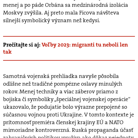
menej a po páde Orbána sa medzinárodná izolácia
Moskvy zvýšila. Aj preto mala Ficova návšteva
silnejší symbolický význam než kedysi.
Prečítajte si aj:
Voľby 2023: migranti tu neboli len
tak
Samotná vojenská prehliadka navyše pôsobila
odlišne než tradičné pompézne oslavy minulých
rokov. Menej techniky a viac záberov priamo z
bojiska či symboliky „špeciálnej vojenskej operácie“
ukazovalo, že podujatie bolo výrazne prepojené so
súčasnou vojnou proti Ukrajine. V tomto kontexte je
prítomnosť premiéra členskej krajiny EÚ a NATO
mimoriadne kontroverzná. Ruská propaganda účasť
zahraničných politikov využíva ako dôkaz nejednoty