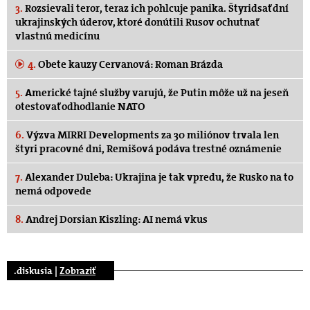
3.
Rozsievali teror, teraz ich pohlcuje panika. Štyridsať dní
ukrajinských úderov, ktoré donútili Rusov ochutnať
vlastnú medicínu
4.
Obete kauzy Cervanová: Roman Brázda
5.
Americké tajné služby varujú, že Putin môže už na jeseň
otestovať odhodlanie NATO
6.
Výzva MIRRI Developments za 30 miliónov trvala len
štyri pracovné dni, Remišová podáva trestné oznámenie
7.
Alexander Duleba: Ukrajina je tak vpredu, že Rusko na to
nemá odpovede
8.
Andrej Dorsian Kiszling: AI nemá vkus
.diskusia |
Zobraziť