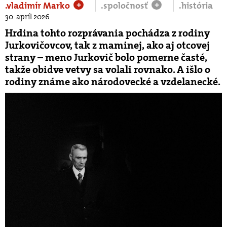
.vladimír Marko
.spoločnosť
.história
+
+
30. apríl 2026
Hrdina tohto rozprávania pochádza z rodiny
Jurkovičovcov, tak z maminej, ako aj otcovej
strany – meno Jurkovič bolo pomerne časté,
takže obidve vetvy sa volali rovnako. A išlo o
rodiny známe ako národovecké a vzdelanecké.