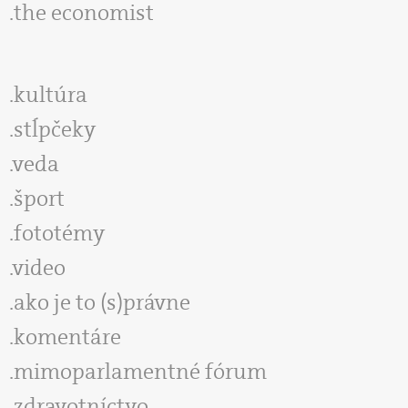
the economist
kultúra
stĺpčeky
veda
šport
fototémy
video
ako je to (s)právne
komentáre
mimoparlamentné fórum
zdravotníctvo