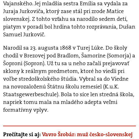
Vajanského. Jej mladšia sestra Emília sa vydala za
Juraja Jurkoviča, ktorý zase stál pri zrode Matice
slovenskej. Z tohto vzťahu sa narodilo sedem detí,
piatym v poradí bol hrdina tohto rozprávania, Dušan
Samuel Jurkovič.
Narodil sa 23. augusta 1868 v Turej Lúke. Do školy
chodil v Brezovej pod Bradlom, Šamoríne (Somorja) a
Šoproni (Sopron). Už tu sa u neho začali prejavovať
sklony k reálnym predmetom, ktoré ho viedli pri
voľbe stredoškolského štúdia. Vybral sa do Viedne
na novozaloženú Štátnu školu remesiel (K.u.K.
Staatsgewerbeschule). Bola to síce len stredná škola,
napriek tomu mala na mladého adepta veľmi
formatívny vplyv.
Prečítajte si aj:
Vavro Šrobár: muž česko-slovenskej