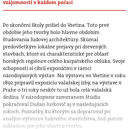
vzájomnosti v každom počasí
Po skončení školy prišiel do Vsetína. Toto prvé
obdobie jeho tvorby bolo hlavne obdobím
študovania ľudovej architektúry. Skúmal
predovšetkým lokálne prejavy pri drevených
stavbách, ktoré sú charakteristické pre oblasť
horských regiónov celého karpatského oblúka. Svoje
schopnosti si cibril exponátmi v rámci
národopisných výstav. Na výstavu vo Vsetíne v roku
1892 pripravil expozíciu valašskej izby, na výstave v
Prahe o tri roky neskôr to už bola celá valašská
dedina. V národopisne zameranom štúdiu
pokračoval Dušan Jurkovič aj v nasledujúcich
rokoch. Poznatky, ku ktorým sa dopracoval pri
analýze výtvorov ľudového staviteľstva, boli potom
základom pre jeho vlastnú tvorbu.