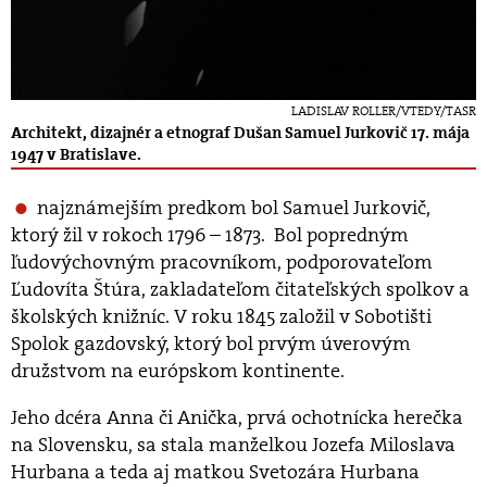
LADISLAV ROLLER/VTEDY/TASR
Architekt, dizajnér a etnograf Dušan Samuel Jurkovič 17. mája
1947 v Bratislave.
najznámejším predkom bol Samuel Jurkovič,
ktorý žil v rokoch 1796 – 1873. Bol popredným
ľudovýchovným pracovníkom, podporovateľom
Ľudovíta Štúra, zakladateľom čitateľských spolkov a
školských knižníc. V roku 1845 založil v Sobotišti
Spolok gazdovský, ktorý bol prvým úverovým
družstvom na európskom kontinente.
Jeho dcéra Anna či Anička, prvá ochotnícka herečka
na Slovensku, sa stala manželkou Jozefa Miloslava
Hurbana a teda aj matkou Svetozára Hurbana