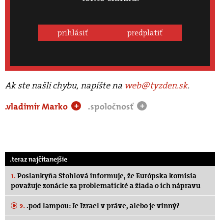
prihlásiť
predplatiť
Ak ste našli chybu, napíšte na
web@tyzden.sk
.
.vladimír Marko
.spoločnosť
+
+
.teraz najčítanejšie
1.
Poslankyňa Stohlová informuje, že Európska komisia
považuje zonácie za problematické a žiada o ich nápravu
2.
.pod lampou: Je Izrael v práve, alebo je vinný?