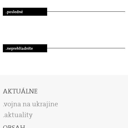
.posledné
.neprehliadnite
AKTUÁLNE
vojna na ukrajine
aktuality
OBSAH