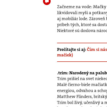
Začneme na vode: Mačky v
likvidovali myši a potkan
aj mobiliár lode. Zároveň
príbeh tých, ktoré sa dost
Niektoré sú doslova náro
Prečítajte si aj:
Čím si ná
mačiek)
trim: Narodený na palub
Trim prišiel na svet niek
Malé čierno-biele mačiatk
energiou, odvahou a schop
Matthew Flinders, britský
Trim bol živý, učenlivý a m