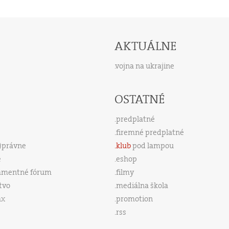
AKTUÁLNE
vojna na ukrajine
OSTATNÉ
predplatné
firemné predplatné
s)právne
klub
pod lampou
e
eshop
amentné fórum
filmy
tvo
mediálna škola
ax
promotion
rss