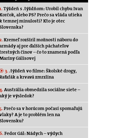
1.
Týždeň s .týždňom: Urobil chybu Ivan
Korčok, alebo PS? Prečo sa vláda utieka
k temnej minulosti? Kto je otec
Slovenska?
2.
Kremeľ rozšíril možnosti náboru do
armády aj pre ďalších páchateľov
trestných činov – čo to znamená podľa
Maríny Gálisovej
3.
.týždeň vo filme: Školské drogy,
Raťafák a krvavá zmrzlina
4.
Austrália obmedzila sociálne siete –
aký je výsledok?
5.
Prečo sa v horúcom počasí spomaľujú
vlaky? A je to problém len na
Slovensku?
6.
Fedor Gál: Nádych – výdych