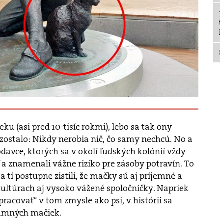
eku (asi pred 10-tisíc rokmi), lebo sa tak ony
 zostalo: Nikdy nerobia nič, čo samy nechcú. No a
odavce, ktorých sa v okolí ľudských kolónií vždy
 a znamenali vážne riziko pre zásoby potravín. To
 tí postupne zistili, že mačky sú aj príjemné a
ultúrach aj vysoko vážené spoločníčky. Napriek
racovať“ v tom zmysle ako psi, v histórii sa
namných mačiek.