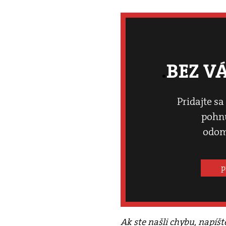
BEZ V
Pridajte sa
pohnú
odom
p
Ak ste našli chybu, napíš