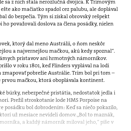
íle sa z nich stala nerozlučná dvojica. K Trimovým
ešte ako mačiatko spadol cez palubu, ale doplával
abal do bezpečia. Tým si získal obrovský rešpekt
i ho považovali doslova za člena posádky, nielen
vek, ktorý dal meno Austrálii, o ňom neskôr
nejšou a najvernejšou mačkou, akú kedy spoznal“.
námych prístavov ani hrmotných námorníkov.
išlo v roku 1801, keď Flinders vyplával na lodi
 zmapovať pobrežie Austrálie. Trim bol pri tom –
te prvou mačkou, ktorá oboplávala kontinent.
ké búrky, nebezpečné pristátia, nedostatok jedla i
mori. Prežil stroskotanie lode HMS Porpoise na
re posádku bol dobrodením: Keď sa niečo pokazilo,
 ktorí už mesiace nevideli domov. „Bol to maznák,
morníka, a každý námorník miloval jeho,“ píše v