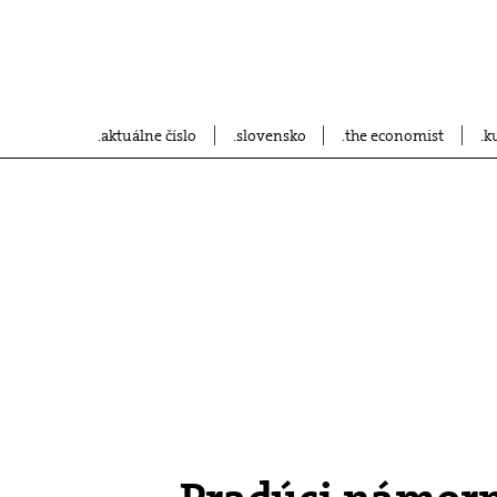
aktuálne číslo
slovensko
the economist
k