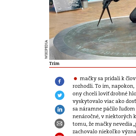
WIKIPEDIA
Trim
mačky sa pridali k člov
rozhodli. To im, napokon,
ony chceli loviť drobné hl
vyskytovalo viac ako dosť
sa náramne páčilo ľuďom a
nenáročné, v niektorých k
tomu, že mačky nevedia „p
zachovalo niekoľko výz