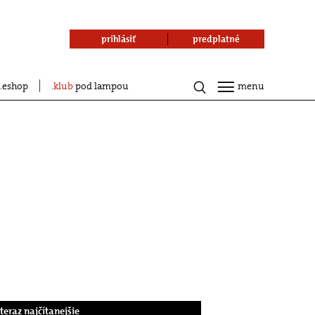
prihlásiť
predplatné
eshop
klub
pod lampou
menu
.teraz najčítanejšie