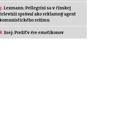
7.
Lexmann: Pellegrini sa v čínskej
televízii správal ako reklamný agent
komunistického režimu
8.
Esej: Prežiť v ére emotikonov