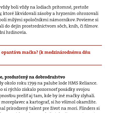
ždy boli vždy na lodiach prítomné, pretože
y, ktoré likvidovali zásoby a hryzením ohrozovali
 boli milými spoločníkmi námorníkov. Povieme si
ali do dejín prostredníctvom sôch, kníh, či filmov.
dní hrdinovia.
s opantáva mačka? (k medzinárodnému dňu
e, predurčený na dobrodružstvo
edy okolo roku 1799 na palube lode HMS Reliance.
o si rýchlo získalo pozornosť posádky svojou
nosťou prežiť aj tam, kde by iné mačky zlyhali.
 moreplavec a kartograf, si ho všimol okamžite.
al prirodzený talent pre život na mori. Flinders si