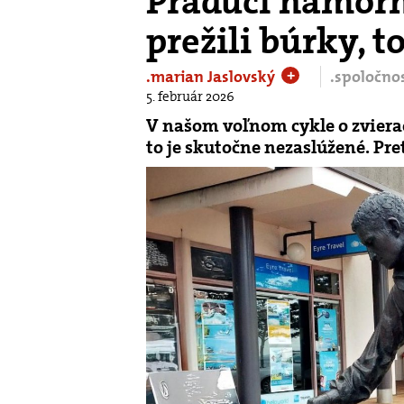
Pradúci námorn
prežili búrky, t
.marian Jaslovský
.spoločno
+
5. február 2026
V našom voľnom cykle o zviera
to je skutočne nezaslúžené. Pre