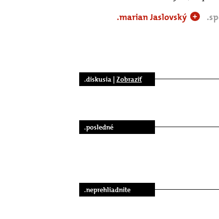
.marian Jaslovský
.s
+
.diskusia |
Zobraziť
.posledné
.neprehliadnite