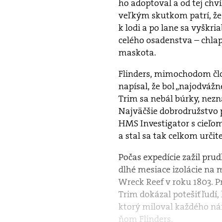
ho adoptoval a od tej chv
veľkým skutkom patrí, že 
k lodi a po lane sa vyškri
celého osadenstva – chlap
maskota.
Flinders, mimochodom člo
napísal, že bol „najodváž
Trim sa nebál búrky, nez
Najväčšie dobrodružstvo pr
HMS Investigator s cieľom
a stal sa tak celkom urči
Počas expedície zažil prud
dlhé mesiace izolácie na 
Wreck Reef v roku 1803. P
Trim dokázal potešiť ľudí,
ktorý miloval každého ná
ňom Flinders.