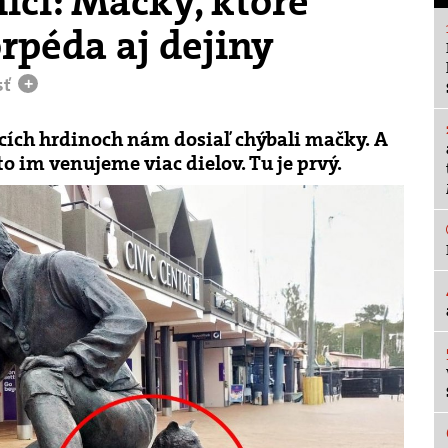
íci: Mačky, ktoré
orpéda aj dejiny
sť
+
cích hrdinoch nám dosiaľ chýbali mačky. A
to im venujeme viac dielov. Tu je prvý.