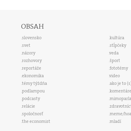
OBSAH
slovensko
kultúra
svet
stĺpčeky
názory
veda
rozhovory
šport
reportáže
fototémy
ekonomika
video
témy týždňa
ako je to (
podlampou
komentár
podcasty
mimoparl
relácie
zdravotníc
spoločnosť
meme/ho
the economist
mladí