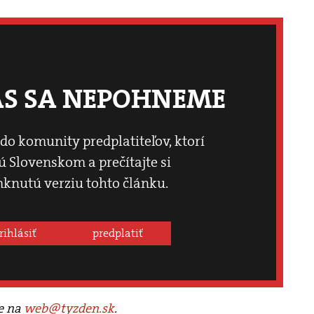
ÁS SA NEPOHNEME
 do komunity predplatiteľov, ktorí
 Slovenskom a prečítajte si
knutú verziu tohto článku.
rihlásiť
predplatiť
te na
web@tyzden.sk
.