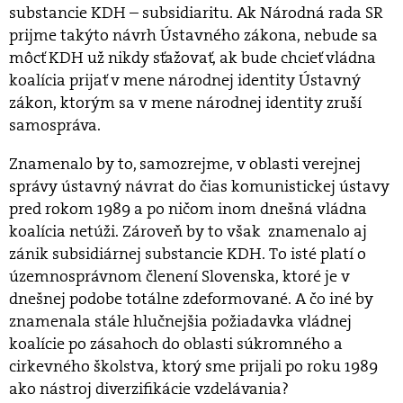
substancie KDH – subsidiaritu. Ak Národná rada SR
prijme takýto návrh Ústavného zákona, nebude sa
môcť KDH už nikdy sťažovať, ak bude chcieť vládna
koalícia prijať v mene národnej identity Ústavný
zákon, ktorým sa v mene národnej identity zruší
samospráva.
Znamenalo by to, samozrejme, v oblasti verejnej
správy ústavný návrat do čias komunistickej ústavy
pred rokom 1989 a po ničom inom dnešná vládna
koalícia netúži. Zároveň by to však znamenalo aj
zánik subsidiárnej substancie KDH. To isté platí o
územnosprávnom členení Slovenska, ktoré je v
dnešnej podobe totálne zdeformované. A čo iné by
znamenala stále hlučnejšia požiadavka vládnej
koalície po zásahoch do oblasti súkromného a
cirkevného školstva, ktorý sme prijali po roku 1989
ako nástroj diverzifikácie vzdelávania?