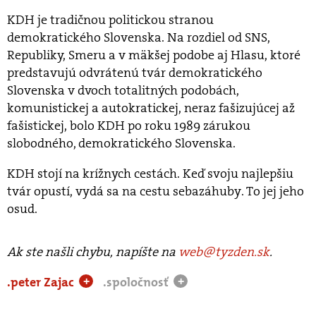
KDH je tradičnou politickou stranou
demokratického Slovenska. Na rozdiel od SNS,
Republiky, Smeru a v mäkšej podobe aj Hlasu, ktoré
predstavujú odvrátenú tvár demokratického
Slovenska v dvoch totalitných podobách,
komunistickej a autokratickej, neraz fašizujúcej až
fašistickej, bolo KDH po roku 1989 zárukou
slobodného, demokratického Slovenska.
KDH stojí na krížnych cestách. Keď svoju najlepšiu
tvár opustí, vydá sa na cestu sebazáhuby. To jej jeho
osud.
Ak ste našli chybu, napíšte na
web@tyzden.sk
.
.peter Zajac
.spoločnosť
+
+