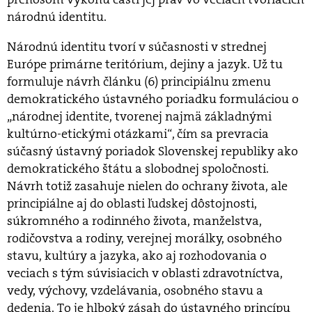
národnú identitu.
Národnú identitu tvorí v súčasnosti v strednej
Európe primárne teritórium, dejiny a jazyk. Už tu
formuluje návrh článku (6) principiálnu zmenu
demokratického ústavného poriadku formuláciou o
„národnej identite, tvorenej najmä základnými
kultúrno-etickými otázkami“, čím sa prevracia
súčasný ústavný poriadok Slovenskej republiky ako
demokratického štátu a slobodnej spoločnosti.
Návrh totiž zasahuje nielen do ochrany života, ale
principiálne aj do oblasti ľudskej dôstojnosti,
súkromného a rodinného života, manželstva,
rodičovstva a rodiny, verejnej morálky, osobného
stavu, kultúry a jazyka, ako aj rozhodovania o
veciach s tým súvisiacich v oblasti zdravotníctva,
vedy, výchovy, vzdelávania, osobného stavu a
dedenia. To je hlboký zásah do ústavného princípu