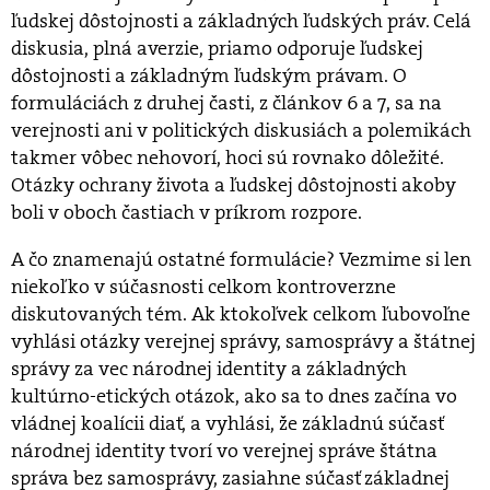
ľudskej dôstojnosti a základných ľudských práv. Celá
diskusia, plná averzie, priamo odporuje ľudskej
dôstojnosti a základným ľudským právam. O
formuláciách z druhej časti, z článkov 6 a 7, sa na
verejnosti ani v politických diskusiách a polemikách
takmer vôbec nehovorí, hoci sú rovnako dôležité.
Otázky ochrany života a ľudskej dôstojnosti akoby
boli v oboch častiach v príkrom rozpore.
A čo znamenajú ostatné formulácie? Vezmime si len
niekoľko v súčasnosti celkom kontroverzne
diskutovaných tém. Ak ktokoľvek celkom ľubovoľne
vyhlási otázky verejnej správy, samosprávy a štátnej
správy za vec národnej identity a základných
kultúrno-etických otázok, ako sa to dnes začína vo
vládnej koalícii diať, a vyhlási, že základnú súčasť
národnej identity tvorí vo verejnej správe štátna
správa bez samosprávy, zasiahne súčasť základnej