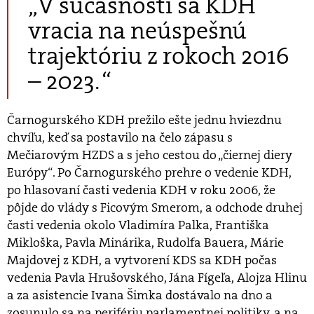
„V súčasnosti sa KDH
vracia na neúspešnú
trajektóriu z rokoch 2016
– 2023. “
Čarnogurského KDH prežilo ešte jednu hviezdnu
chvíľu, keď sa postavilo na čelo zápasu s
Mečiarovým HZDS a s jeho cestou do „čiernej diery
Európy“. Po Čarnogurského prehre o vedenie KDH,
po hlasovaní časti vedenia KDH v roku 2006, že
pôjde do vlády s Ficovým Smerom, a odchode druhej
časti vedenia okolo Vladimíra Palka, Františka
Mikloška, Pavla Minárika, Rudolfa Bauera, Márie
Majdovej z KDH, a vytvorení KDS sa KDH počas
vedenia Pavla Hrušovského, Jána Fígeľa, Alojza Hlinu
a za asistencie Ivana Šimka dostávalo na dno a
zosunulo sa na perifériu parlamentnej politiky, a na