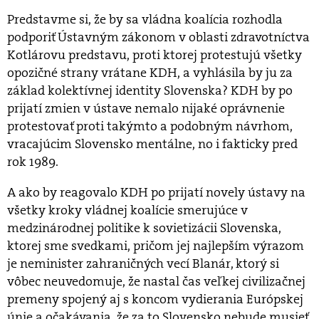
Predstavme si, že by sa vládna koalícia rozhodla
podporiť Ústavným zákonom v oblasti zdravotníctva
Kotlárovu predstavu, proti ktorej protestujú všetky
opozičné strany vrátane KDH, a vyhlásila by ju za
základ kolektívnej identity Slovenska? KDH by po
prijatí zmien v ústave nemalo nijaké oprávnenie
protestovať proti takýmto a podobným návrhom,
vracajúcim Slovensko mentálne, no i fakticky pred
rok 1989.
A ako by reagovalo KDH po prijatí novely ústavy na
všetky kroky vládnej koalície smerujúce v
medzinárodnej politike k sovietizácii Slovenska,
ktorej sme svedkami, pričom jej najlepším výrazom
je neminister zahraničných vecí Blanár, ktorý si
vôbec neuvedomuje, že nastal čas veľkej civilizačnej
premeny spojený aj s koncom vydierania Európskej
únie a očakávania, že za to Slovensko nebude musieť