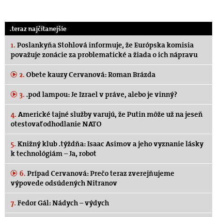
.teraz najčítanejšie
1.
Poslankyňa Stohlová informuje, že Európska komisia
považuje zonácie za problematické a žiada o ich nápravu
2.
Obete kauzy Cervanová: Roman Brázda
3.
.pod lampou: Je Izrael v práve, alebo je vinný?
4.
Americké tajné služby varujú, že Putin môže už na jeseň
otestovať odhodlanie NATO
5.
Knižný klub .týždňa: Isaac Asimov a jeho vyznanie lásky
k technológiám – Ja, robot
6.
Prípad Cervanová: Prečo teraz zverejňujeme
výpovede odsúdených Nitranov
7.
Fedor Gál: Nádych – výdych