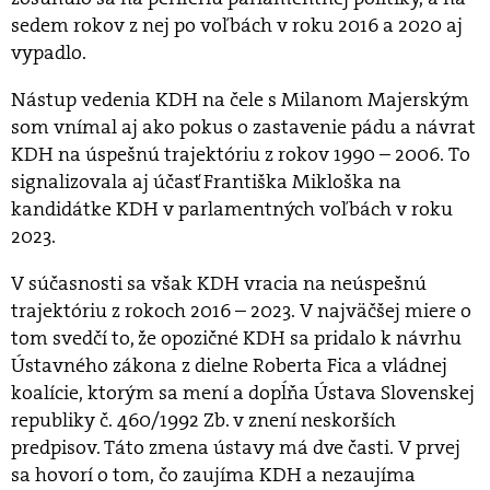
sedem rokov z nej po voľbách v roku 2016 a 2020 aj
vypadlo.
Nástup vedenia KDH na čele s Milanom Majerským
som vnímal aj ako pokus o zastavenie pádu a návrat
KDH na úspešnú trajektóriu z rokov 1990 – 2006. To
signalizovala aj účasť Františka Mikloška na
kandidátke KDH v parlamentných voľbách v roku
2023.
V súčasnosti sa však KDH vracia na neúspešnú
trajektóriu z rokoch 2016 – 2023. V najväčšej miere o
tom svedčí to, že opozičné KDH sa pridalo k návrhu
Ústavného zákona z dielne Roberta Fica a vládnej
koalície, ktorým sa mení a dopĺňa Ústava Slovenskej
republiky č. 460/1992 Zb. v znení neskorších
predpisov. Táto zmena ústavy má dve časti. V prvej
sa hovorí o tom, čo zaujíma KDH a nezaujíma