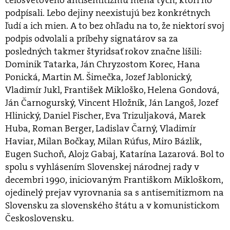
celosvetového antisemitizmu mená tých, ktorí ho
podpísali. Lebo dejiny neexistujú bez konkrétnych
ľudí a ich mien. A to bez ohľadu na to, že niektorí svoj
podpis odvolali a príbehy signatárov sa za
posledných takmer štyridsať rokov značne líšili:
Dominik Tatarka, Ján Chryzostom Korec, Hana
Ponická, Martin M. Šimečka, Jozef Jablonický,
Vladimír Jukl, František Mikloško, Helena Gondová,
Ján Čarnogurský, Vincent Hložník, Ján Langoš, Jozef
Hlinický, Daniel Fischer, Eva Trizuljaková, Marek
Huba, Roman Berger, Ladislav Čarný, Vladimír
Haviar, Milan Bočkay, Milan Rúfus, Miro Bázlik,
Eugen Suchoň, Alojz Gabaj, Katarína Lazarová. Bol to
spolu s vyhlásením Slovenskej národnej rady v
decembri 1990, iniciovaným Františkom Mikloškom,
ojedinelý prejav vyrovnania sa s antisemitizmom na
Slovensku za slovenského štátu a v komunistickom
Československu.