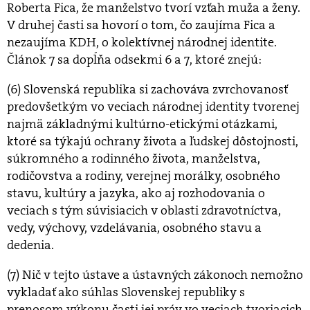
Roberta Fica, že manželstvo tvorí vzťah muža a ženy.
V druhej časti sa hovorí o tom, čo zaujíma Fica a
nezaujíma KDH, o kolektívnej národnej identite.
Článok 7 sa dopĺňa odsekmi 6 a 7, ktoré znejú:
(6) Slovenská republika si zachováva zvrchovanosť
predovšetkým vo veciach národnej identity tvorenej
najmä základnými kultúrno-etickými otázkami,
ktoré sa týkajú ochrany života a ľudskej dôstojnosti,
súkromného a rodinného života, manželstva,
rodičovstva a rodiny, verejnej morálky, osobného
stavu, kultúry a jazyka, ako aj rozhodovania o
veciach s tým súvisiacich v oblasti zdravotníctva,
vedy, výchovy, vzdelávania, osobného stavu a
dedenia.
(7) Nič v tejto ústave a ústavných zákonoch nemožno
vykladať ako súhlas Slovenskej republiky s
prenosom výkonu časti jej práv vo veciach tvoriacich