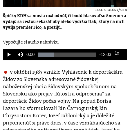
JAKUB JULÉNY/SITA
Špičky KDH sa musia rozhodnúť, či budú hlasovať so Smerom a
vydajú sa cestou sebazáhuby alebo vydržia tlak, ktorý na nich
vyvíja premiér Fico, a prežijú.
Vypočujte si audio nahrávku
1x
Current
0:00
Remaining
-
12:03
Loaded
:
Play
Mute
Playback
28.44%
Rate
Time
Time
v októbri 1987 vzniklo Vyhlásenie k deportáciám
Židov zo Slovenska adresované židovskej
náboženskej obci a židovským spoluobčanom na
Slovensku ako prejav „ľútosti a odprosenia“ za
deportácie Židov počas vojny. Na popud Borisa
Lazara ho sformulovali Ján Čarnogurský, Ján
Chryzostom Korec, Jozef Jablonický a je dôležité
pripomenúť si práve dnes, v čase vzmáhajúceho sa