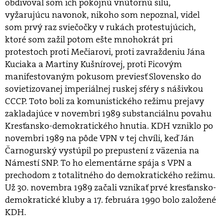
obdivoval som ich pokojnú vnútornú silu,
vyžarujúcu navonok, nikoho som nepoznal, videl
som prvý raz sviečočky v rukách protestujúcich,
ktoré som zažil potom ešte mnohokrát pri
protestoch proti Mečiarovi, proti zavraždeniu Jána
Kuciaka a Martiny Kušnírovej, proti Ficovým
manifestovaným pokusom previesť Slovensko do
sovietizovanej imperiálnej ruskej sféry s nášivkou
CCCP. Toto boli za komunistického režimu prejavy
zakladajúce v novembri 1989 substanciálnu povahu
Kresťansko-demokratického hnutia. KDH vzniklo po
novembri 1989 na pôde VPN v tej chvíli, keď Ján
Čarnogurský vystúpil po prepustení z väzenia na
Námestí SNP. To ho elementárne spája s VPN a
prechodom z totalitného do demokratického režimu.
Už 30. novembra 1989 začali vznikať prvé kresťansko-
demokratické kluby a 17. februára 1990 bolo založené
KDH.