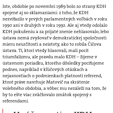
Iste, obdobie po novembri 1989 bolo zo strany KDH
spojené aj so sklamaniami: z toho, že KDH
nezvíťazilo v prvých parlamentných voľbách v roku
1990 ani v druhých v roku 1992. Ale aj vtedy odolalo
KDH pokušeniu a za prijaté znenie nehlasovalo, lebo
ústava nemá zvyšovať v demokratickej spoločnosti
mieru neurčitosti a neistoty, ako to robila Čičova
ústava. Tí, ktorí vtedy hlasovali, mali pocit
triumfalizmu, ale pravdu malo KDH – žijeme v
ústavnom poriadku, ktorého dôsledky pociťujeme
podnes, napríklad v kľúčových otázkach a
nejasnostiach o podmienkach platnosti referend,
ktoré práve navrhuje Matovič na skrátenie
volebného obdobia, a vôbec mu nezáleží na tom, že
by to ešte viac zväčšovalo zmätok spojený s
referendami.