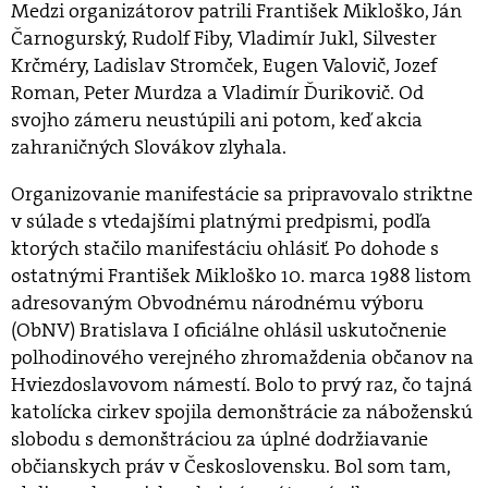
Medzi organizátorov patrili František Mikloško, Ján
Čarnogurský, Rudolf Fiby, Vladimír Jukl, Silvester
Krčméry, Ladislav Stromček, Eugen Valovič, Jozef
Roman, Peter Murdza a Vladimír Ďurikovič. Od
svojho zámeru neustúpili ani potom, keď akcia
zahraničných Slovákov zlyhala.
Organizovanie manifestácie sa pripravovalo striktne
v súlade s vtedajšími platnými predpismi, podľa
ktorých stačilo manifestáciu ohlásiť. Po dohode s
ostatnými František Mikloško 10. marca 1988 listom
adresovaným Obvodnému národnému výboru
(ObNV) Bratislava I oficiálne ohlásil uskutočnenie
polhodinového verejného zhromaždenia občanov na
Hviezdoslavovom námestí. Bolo to prvý raz, čo tajná
katolícka cirkev spojila demonštrácie za náboženskú
slobodu s demonštráciou za úplné dodržiavanie
občianskych práv v Československu. Bol som tam,