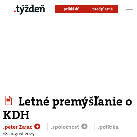
prihlásiť
predplatné
Letné premýšľanie o
KDH
.peter Zajac
.spoločnosť
.politika
+
+
28. august 2025