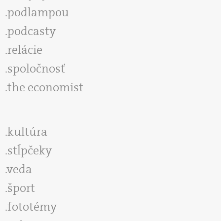
podlampou
podcasty
relácie
spoločnosť
the economist
kultúra
stĺpčeky
veda
šport
fototémy