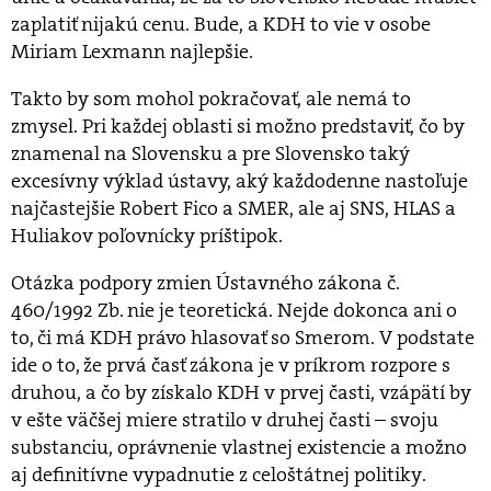
zaplatiť nijakú cenu. Bude, a KDH to vie v osobe
Miriam Lexmann najlepšie.
Takto by som mohol pokračovať, ale nemá to
zmysel. Pri každej oblasti si možno predstaviť, čo by
znamenal na Slovensku a pre Slovensko taký
excesívny výklad ústavy, aký každodenne nastoľuje
najčastejšie Robert Fico a SMER, ale aj SNS, HLAS a
Huliakov poľovnícky príštipok.
Otázka podpory zmien Ústavného zákona č.
460/1992 Zb. nie je teoretická. Nejde dokonca ani o
to, či má KDH právo hlasovať so Smerom. V podstate
ide o to, že prvá časť zákona je v príkrom rozpore s
druhou, a čo by získalo KDH v prvej časti, vzápätí by
v ešte väčšej miere stratilo v druhej časti – svoju
substanciu, oprávnenie vlastnej existencie a možno
aj definitívne vypadnutie z celoštátnej politiky.