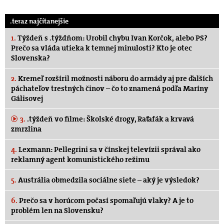
.teraz najčítanejšie
1.
Týždeň s .týždňom: Urobil chybu Ivan Korčok, alebo PS?
Prečo sa vláda utieka k temnej minulosti? Kto je otec
Slovenska?
2.
Kremeľ rozšíril možnosti náboru do armády aj pre ďalších
páchateľov trestných činov – čo to znamená podľa Maríny
Gálisovej
3.
.týždeň vo filme: Školské drogy, Raťafák a krvavá
zmrzlina
4.
Lexmann: Pellegrini sa v čínskej televízii správal ako
reklamný agent komunistického režimu
5.
Austrália obmedzila sociálne siete – aký je výsledok?
6.
Prečo sa v horúcom počasí spomaľujú vlaky? A je to
problém len na Slovensku?