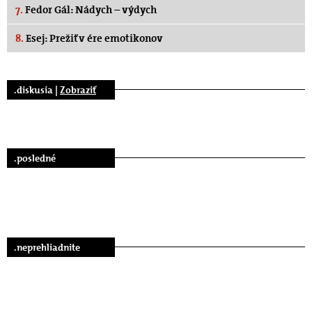
7.
Fedor Gál: Nádych – výdych
8.
Esej: Prežiť v ére emotikonov
.diskusia |
Zobraziť
.posledné
.neprehliadnite