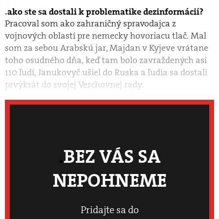
ako ste sa dostali k problematike dezinformácií?
Pracoval som ako zahraničný spravodajca z
vojnových oblastí pre nemecky hovoriacu tlač. Mal
som za sebou Arabskú jar, Majdan v Kyjeve vrátane
toho osudného dňa, keď tam bolo zavraždených asi
110 ľudí, Janukovyč ušiel do Ruska a ľudia sa dostali
prvýkrát do svojej Verchovnej rady.
BEZ VÁS SA
NEPOHNEME
Pridajte sa do