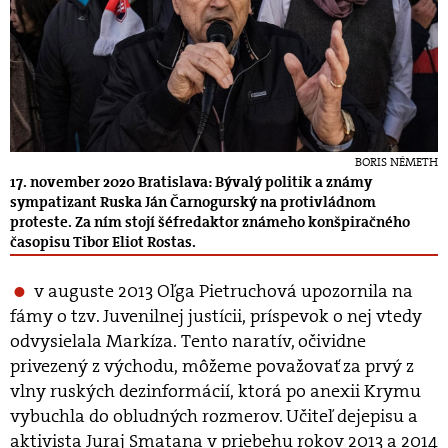
BORIS NÉMETH
17. november 2020 Bratislava: Bývalý politik a známy
sympatizant Ruska Ján Čarnogurský na protivládnom
proteste. Za ním stojí šéfredaktor známeho konšpiračného
časopisu Tibor Eliot Rostas.
v auguste 2013 Oľga Pietruchová upozornila na
fámy o tzv. Juvenilnej justícii, príspevok o nej vtedy
odvysielala Markíza. Tento naratív, očividne
privezený z východu, môžeme považovať za prvý z
vlny ruských dezinformácií, ktorá po anexii Krymu
vybuchla do obludných rozmerov. Učiteľ dejepisu a
aktivista Juraj Smatana v priebehu rokov 2013 a 2014