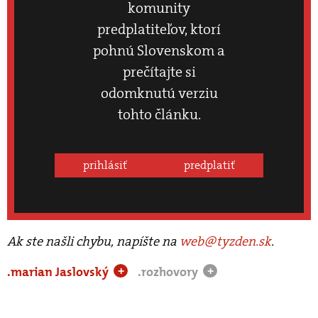
komunity
predplatiteľov, ktorí
pohnú Slovenskom a
prečítajte si
odomknutú verziu
tohto článku.
prihlásiť
predplatiť
Ak ste našli chybu, napíšte na
web@tyzden.sk
.
.marian Jaslovský
.rozhovory
+
+