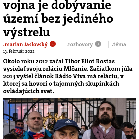
vojna je dobývanie
území bez jediného
výstrelu
.marian Jaslovský
.rozhovory
.téma
+
+
13. február 2022
Okolo roku 2012 začal Tibor Eliot Rostas
vysielať svoju reláciu Mlčanie. Začiatkom júla
2013 vyšiel článok Rádio Viva má reláciu, v
ktorej sa hovorí o tajomných skupinkách
ovládajúcich svet.