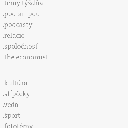
témy týždňa
podlampou
podcasty
relácie
spoločnosť
the economist
kultúra
stĺpčeky
veda
šport
fototémy