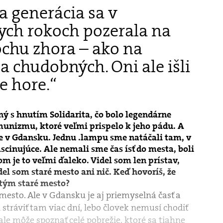
 generácia sa v
ych rokoch pozerala na
ochu zhora – ako na
a chudobných. Oni ale išli
e hore.“
ý s hnutím Solidarita, čo bolo legendárne
unizmu, ktoré veľmi prispelo k jeho pádu. A
je v Gdansku. Jednu .lampu sme natáčali tam, v
ascinujúce. Ale nemali sme čas ísť do mesta, boli
 je to veľmi ďaleko. Videl som len prístav,
el som staré mesto ani nič. Keď hovoríš, že
 tým staré mesto?
esto. Ale v Gdansku je aj priemyselná časť a
n stráviť tam viac dní, lebo človek nemusí chodiť
le môže spoznať celé pobrežie, ktoré sa tiahne