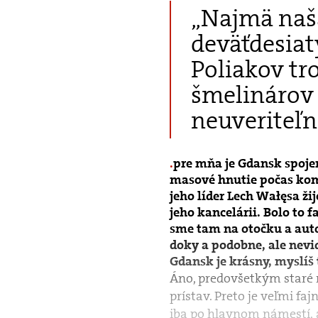
„Najmä naša
deväťdesiat
Poliakov tr
šmelinárov 
neuveriteľn
pre mňa je Gdansk spojen
masové hnutie počas kom
jeho líder Lech Wałęsa ži
jeho kancelárii. Bolo to f
sme tam na otočku a autom
doky a podobne, ale nevid
Gdansk je krásny, myslíš
Áno, predovšetkým staré m
prístav. Preto je veľmi faj
iba po hlavnom námestí, a