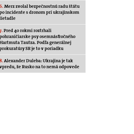
6.
Merz zvolal bezpečnostnú radu štátu
po incidente s dronom pri ukrajinskom
lietadle
7.
Pred 40 rokmi roztrhali
pohraničiarske psy osemnásťročného
Hartmuta Tautza. Podľa generálnej
prokuratúry SR je to v poriadku
8.
Alexander Duleba: Ukrajina je tak
vpredu, že Rusko na to nemá odpovede