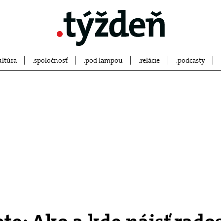
ultúra
spoločnosť
pod lampou
relácie
podcasty