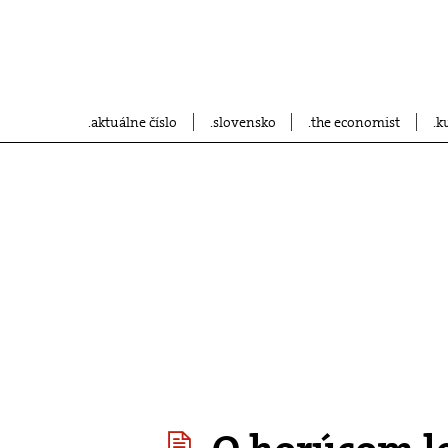
aktuálne číslo
slovensko
the economist
k