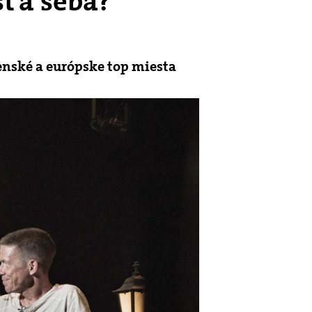
ť a seba?
venské a európske top miesta