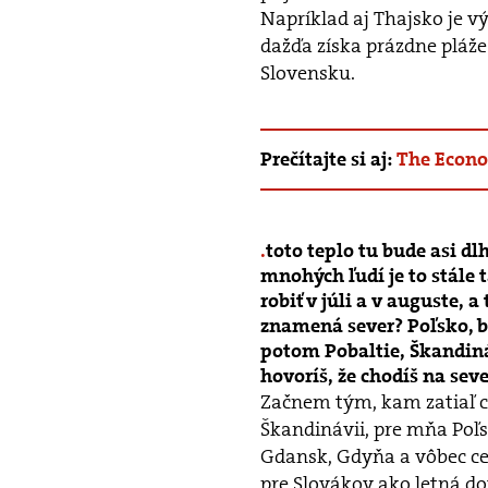
Napríklad aj Thajsko je vý
dažďa získa prázdne pláže
Slovensku.
Prečítajte si aj:
The Econom
toto teplo tu bude asi dl
mnohých ľudí je to stále
robiť v júli a v auguste, a 
znamená sever? Poľsko, 
potom Pobaltie, Škandináv
hovoríš, že chodíš na seve
Začnem tým, kam zatiaľ c
Škandinávii, pre mňa Poľsk
Gdansk, Gdyňa a vôbec cel
pre Slovákov ako letná d