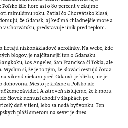
 Poľsko išlo hore asi o 80 percent v záujme
oti minulému roku. Zatiaľ čo Chorvátsko klesá,
vedomujú, že Gdansk, aj keď má chladnejšie more a
o v Chorvátsku, predstavuje únik pred teplom.
am lietajú nízkonákladové aerolinky. Na webe, kde
ých blogov, je najčítanejší ten o Gdansku.
angkoku, Los Angeles, San Francisca či Tokia, ale
. Myslím si, že je to tým, že Slováci cestujú čoraz
ť na víkend niekam preč. Gdansk je blízko, nie je
o dohovoria. Mesto je krásne a Poľsko ide
môžeme závidieť. A zároveň zisťujeme, že k moru
, kde človek nemusí chodiť v šľapkách po
 celý deň v tieni, lebo sa nedá byť vonku. Ten
pskych pláží smerom na sever je dnes