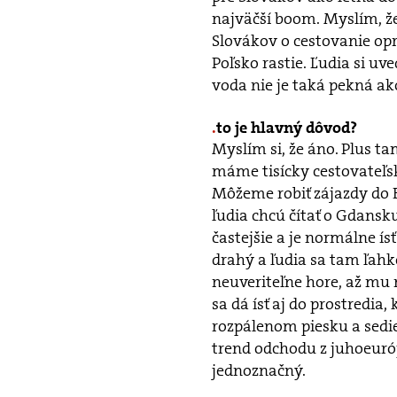
najväčší boom. Myslím, že
Slovákov o cestovanie opr
Poľsko rastie. Ľudia si u
voda nie je taká pekná ak
to je hlavný dôvod?
Myslím si, že áno. Plus t
máme tisícky cestovateľsk
Môžeme robiť zájazdy do B
ľudia chcú čítať o Gdansku
častejšie a je normálne ís
drahý a ľudia sa tam ľahk
neuveriteľne hore, až mu 
sa dá ísť aj do prostredia
rozpálenom piesku a sedieť
trend odchodu z juhoeuró
jednoznačný.