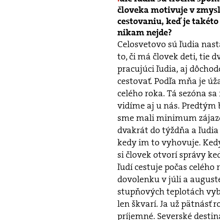
človeka motivuje v zmysl
cestovaniu, keď je takéto
nikam nejde?
Celosvetovo sú ľudia nast
to, či má človek deti, tie
pracujúci ľudia, aj dôchod
cestovať. Podľa mňa je úž
celého roka. Tá sezóna sa 
vidíme aj u nás. Predtým
sme mali minimum zájazdo
dvakrát do týždňa a ľudia
kedy im to vyhovuje. Ked
si človek otvorí správy ke
ľudí cestuje počas celého 
dovolenku v júli a auguste
stupňových teplotách vybe
len škvarí. Ja už pätnásť 
príjemné. Severské destiná