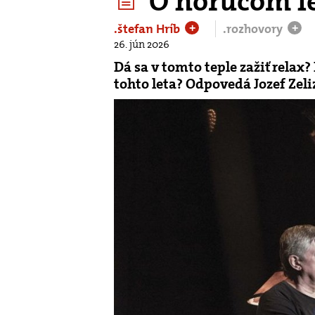
O horúcom let
.štefan Hríb
.rozhovory
+
+
26. jún 2026
Dá sa v tomto teple zažiť relax
tohto leta? Odpovedá Jozef Zel