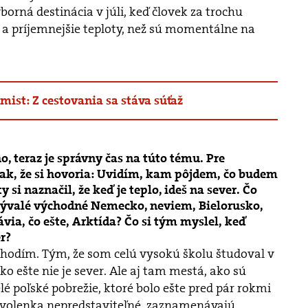
borná destinácia v júli, keď človek za trochu
 a príjemnejšie teploty, než sú momentálne na
ist: Z cestovania sa stáva súťaž
ho, teraz je správny čas na túto tému. Pre
 tak, že si hovoria: Uvidím, kam pôjdem, čo budem
ty si naznačil, že keď je teplo, ideš na sever. Čo
bývalé východné Nemecko, neviem, Bielorusko,
ia, čo ešte, Arktída? Čo si tým myslel, keď
r?
hodím. Tým, že som celú vysokú školu študoval v
o ešte nie je sever. Ale aj tam mestá, ako sú
é poľské pobrežie, ktoré bolo ešte pred pár rokmi
ovolenka nepredstaviteľné, zaznamenávajú