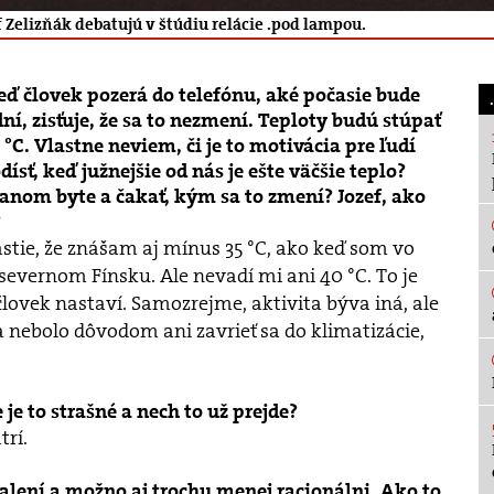
ef Zelizňák debatujú v štúdiu relácie .pod lampou.
keď človek pozerá do telefónu, aké počasie bude
 dní, zisťuje, že sa to nezmení. Teploty budú stúpať
 °C. Vlastne neviem, či je to motivácia pre ľudí
sť, keď južnejšie od nás je ešte väčšie teplo?
vanom byte a čakať, kým sa to zmení? Jozef, ako
?
astie, že znášam aj mínus 35 °C, ako keď som vo
 severnom Fínsku. Ale nevadí mi ani 40 °C. To je
lovek nastaví. Samozrejme, aktivita býva iná, ale
nebolo dôvodom ani zavrieť sa do klimatizácie,
 je to strašné a nech to už prejde?
trí.
alení a možno aj trochu menej racionálni. Ako to