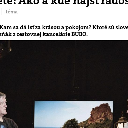
e: Ako a kde nájsť rados
.téma
? Kam sa dá ísť za krásou a pokojom? Ktoré sú slo
izňák z cestovnej kancelárie BUBO.