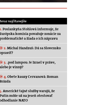
.teraz najčítanejšie
1.
Poslankyňa Stohlová informuje, že
Európska komisia považuje zonácie za
problematické a žiada o ich nápravu
2.
Michal Handzuš: Dá sa Slovensko
opraviť?
3.
.pod lampou: Je Izrael v práve,
alebo je vinný?
4.
Obete kauzy Cervanová: Roman
Brázda
5.
Americké tajné služby varujú, že
Putin môže už na jeseň otestovať
odhodlanie NATO