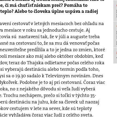
e, či má chuť ísť niekam preč? Pomáha to
 teplo? Alebo to človeka úplne uspáva a radšej
avení cestovať v letných mesiacoch bez ohľadu na
 dva mesiace v roku sa jednoducho cestuje. Aj
covia sú nastavení tak, že v júli a auguste treba
asné na cestovaní to, že sa mu dá venovať počas
neuveriteľne predĺžila a to je jedna zo zmien, ktoré
 boli mesiace ako máj alebo október obdobím, keď
v, teraz do Thajska odlietame počas celého roka
 si vyberajú destináciu alebo termín podľa toho,
ysi sa o 19.30 sadalo k Televíznym novinám. Dnes
dykoľvek. Podobne je to aj pri cestovaní. Čoraz viac
roka, no z nejakého dôvodu si veľa ľudí vyberá
. Trochu nechápem, prečo si toľkí v týchto 35-
rú destináciu na juhu, kde sa človek už naozaj
rokov cestujem v lete na sever, kde sú teploty
cie vyhľadáva čoraz viac ľudí z celého sveta.