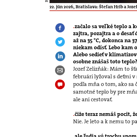
22. jún 2026, Bratislava: Štefan Hríb a Joz
začalo sa veľké teplo a 
zajtra, pozajtra a o desať
až na 35 °C, dokonca na 37
niekam odísť. Lebo kam odí
Alebo sedieť v klimatizo
osobne znášaš toto teplo
Jozef Zelizňák: Mám to šť
februári lyžoval s deťmi v
podľa mňa o tom, ako sa č
samotné teplo by pre mňa 
ale ani cestovať.
čiže teraz nemáš pocit, že
Nie. Je leto a k nemu to pa
ale ľudia sú trochu spom