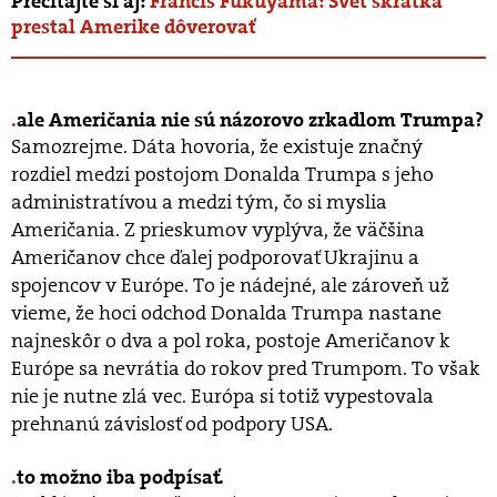
Prečítajte si aj:
Francis Fukuyama: Svet skrátka
prestal Amerike dôverovať
ale Američania nie sú názorovo zrkadlom Trumpa?
Samozrejme. Dáta hovoria, že existuje značný
rozdiel medzi postojom Donalda Trumpa s jeho
administratívou a medzi tým, čo si myslia
Američania. Z prieskumov vyplýva, že väčšina
Američanov chce ďalej podporovať Ukrajinu a
spojencov v Európe. To je nádejné, ale zároveň už
vieme, že hoci odchod Donalda Trumpa nastane
najneskôr o dva a pol roka, postoje Američanov k
Európe sa nevrátia do rokov pred Trumpom. To však
nie je nutne zlá vec. Európa si totiž vypestovala
prehnanú závislosť od podpory USA.
to možno iba podpísať.