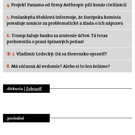
4.
Projekt Panama od firmy Anthropic píli konár civilizácii
5.
Poslankyňa Stohlová informuje, že Európska komisia
považuje zonácie za problematické a žiada o ich nápravu
6.
Trump žaluje banku za zrušenie účtov. Tá teraz
prehovorila o praní špinavých peňazí
7.
Vladimír Ledecký: Dá sa Slovensko opraviť?
8.
Má súčasná AI vedomie? Alebo si to len želáme?
.diskusia |
Zobraziť
.posledné