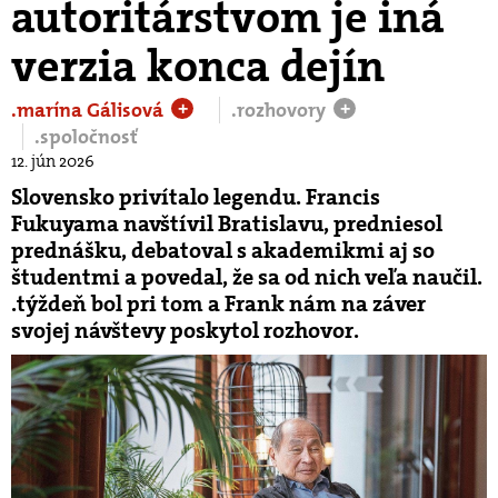
autoritárstvom je iná
verzia konca dejín
.marína Gálisová
.rozhovory
+
+
.spoločnosť
12. jún 2026
Slovensko privítalo legendu. Francis
Fukuyama navštívil Bratislavu, predniesol
prednášku, debatoval s akademikmi aj so
študentmi a povedal, že sa od nich veľa naučil.
.týždeň bol pri tom a Frank nám na záver
svojej návštevy poskytol rozhovor.