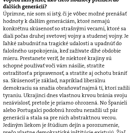
ďalších generácií?
Úprimne, nie som si istý, či je vôbec možné prenášať
hodnoty k ďalším generáciám, ktoré nemajú
konkrétnu skúsenosť so strašnými vecami, ktoré sa
diali počas druhej svetovej vojny a studenej vojny. Je
ľahké zabudnúť na tragické udalosti a upadnúť do
falošného uspokojenia, keď zažívate dlhé obdobie
mieru. Prestanete veriť, že niektoré krajiny sú
schopné používať voči vám násilie, stratíte
ostražitosť a pripravenosť, a stratíte aj ochotu brániť
sa. Skúsenosť je základ, napríklad liberálnu
demokraciu sa snažia obraňovať najmä tí, ktorí zažili
tyraniu. Ukrajinci dnes vlastnou krvou bránia svoju
nezávislosť, pretože je priamo ohrozená. No Španieli
alebo Portugalci podobnú hrozbu nezažili už pár
generácií a stala sa pre nich abstraktnou vecou.
Jediným liekom je štúdium dejín a porozumenie,
prečo vlastne demokratické inštitúcie existujú. Žiaľ,