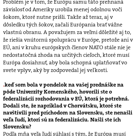
Problém je v tom, že Európu samu táto prehnaná
závislosť od Ameriky urobila menej odolnou voči
šokom, ktoré nutne prišli. Takže až teraz, aj v
dôsledku tých šokov, začali Európania brať vážne
vlastnú obranu. A považujem za veľmi dôležité aj to,
že riešia vnútornú spoluprácu v Európe, pretože ani v
EÚ, ani v kruhu európskych členov NATO stále nie je
nedostatočná zhoda na určitých cieľoch, ktoré musí
Európa dosiahnuť, aby bola schopná uplatňovať vo
svete vplyv, aký by zodpovedal jej veľkosti.
keď som bola v pondelok na vašej prednáške na
pôde Univerzity Komenského, hovorili ste o
federalizácii rozhodovania v EÚ, ktorá je potrebná.
Dodali ste, že napríklad v Chorvátsku, ktoré ste
navštívili pred príchodom na Slovensku, ste nenašli
veľa ľudí, ktorí sú za federalizáciu. Našli ste ich
Slovensku?
Podľa mňa veľa ľudí súhlasí s tým, že Európa musí