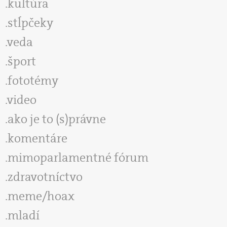
kultúra
stĺpčeky
veda
šport
fototémy
video
ako je to (s)právne
komentáre
mimoparlamentné fórum
zdravotníctvo
meme/hoax
mladí