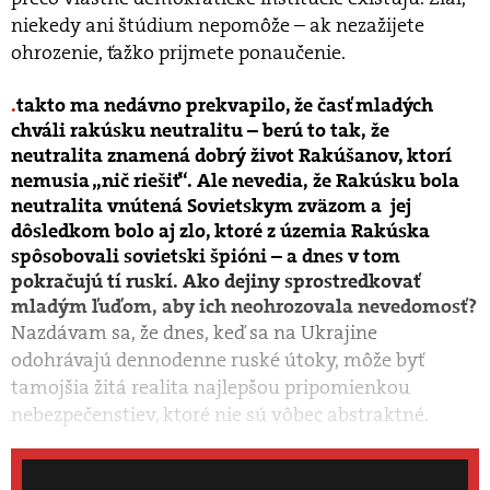
niekedy ani štúdium nepomôže – ak nezažijete
ohrozenie, ťažko prijmete ponaučenie.
takto ma nedávno prekvapilo, že časť mladých
chváli rakúsku neutralitu – berú to tak, že
neutralita znamená dobrý život Rakúšanov, ktorí
nemusia „nič riešiť“. Ale nevedia, že Rakúsku bola
neutralita vnútená Sovietskym zväzom a jej
dôsledkom bolo aj zlo, ktoré z územia Rakúska
spôsobovali sovietski špióni – a dnes v tom
pokračujú tí ruskí. Ako dejiny sprostredkovať
mladým ľuďom, aby ich neohrozovala nevedomosť?
Nazdávam sa, že dnes, keď sa na Ukrajine
odohrávajú dennodenne ruské útoky, môže byť
tamojšia žitá realita najlepšou pripomienkou
nebezpečenstiev, ktoré nie sú vôbec abstraktné.