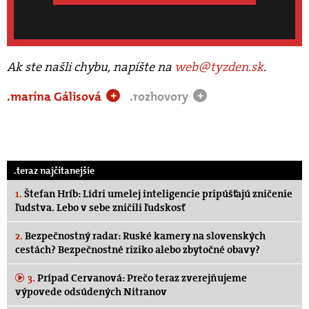
Ak ste našli chybu, napíšte na
web@tyzden.sk
.
.marína Gálisová
.rozhovory
+
+
.teraz najčítanejšie
1.
Štefan Hríb: Lídri umelej inteligencie pripúšťajú zničenie
ľudstva. Lebo v sebe zničili ľudskosť
2.
Bezpečnostný radar: Ruské kamery na slovenských
cestách? Bezpečnostné riziko alebo zbytočné obavy?
3.
Prípad Cervanová: Prečo teraz zverejňujeme
výpovede odsúdených Nitranov