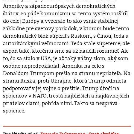
Ameriky a západoeurópskych demokratických
štátov. Po páde komunizmu sa tento systém rozšíril
do celej Európy a vyzeralo to ako vznik stabilnej
základne pre svetový poriadok, v ktorom bude tento
demokratický blok súperiť s Ruskom, s Čínou, teda s
autoritárskymi veľmocami. Teda stále súperenie, ale
aspoň také, ktorému sme sa už naučili rozumieť. Ale
to, čo sa stalo v USA, je až taký vážny zlom, aký som
osobne nepredpokladal: Amerika na čele s
Donaldom Trumpom prešla na stranu nepriateľa. Na
stranu Ruska, proti Ukrajine, ktorú Trump odmieta
podporovať v jej vojne o prežitie. Trump útočí na
spojencov v NATO, trestá najbližších a najdávnejších
priateľov clami, pohŕda nimi. Takto sa nespráva
spojenec.