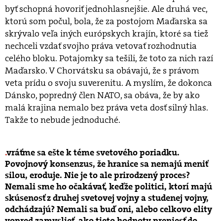
byť schopná hovoriť jednohlasnejšie. Ale druhá vec,
ktorú som počul, bola, že za postojom Maďarska sa
skrývalo veľa iných európskych krajín, ktoré sa tiež
nechceli vzdať svojho práva vetovať rozhodnutia
celého bloku. Potajomky sa tešili, že toto za nich razí
Maďarsko. V Chorvátsku sa obávajú, že s právom
veta prídu o svoju suverenitu. A myslím, že dokonca
Dánsko, popredný člen NATO, sa obáva, že by ako
malá krajina nemalo bez práva veta dosť silný hlas.
Takže to nebude jednoduché.
vráťme sa ešte k téme svetového poriadku.
Povojnový konsenzus, že hranice sa nemajú meniť
silou, eroduje. Nie je to ale prirodzený proces?
Nemali sme ho očakávať, keďže politici, ktorí majú
skúsenosť z druhej svetovej vojny a studenej vojny,
odchádzajú? Nemali sa buď oni, alebo celkovo elity
vopred zamyslieť, ako tieto hodnoty preniesť do