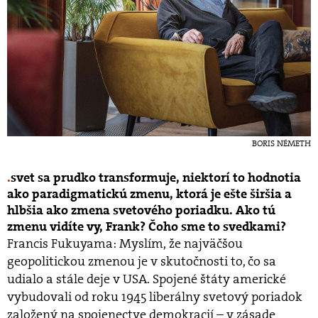
BORIS NÉMETH
svet sa prudko transformuje, niektorí to hodnotia
ako paradigmatickú zmenu, ktorá je ešte širšia a
hlbšia ako zmena svetového poriadku. Ako tú
zmenu vidíte vy, Frank? Čoho sme to svedkami?
Francis Fukuyama: Myslím, že najväčšou
geopolitickou zmenou je v skutočnosti to, čo sa
udialo a stále deje v USA. Spojené štáty americké
vybudovali od roku 1945 liberálny svetový poriadok
založený na spojenectve demokracií – v zásade