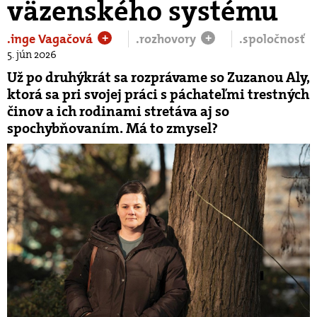
väzenského systému
.inge Vagačová
.rozhovory
.spoločnosť
+
+
5. jún 2026
Už po druhýkrát sa rozprávame so Zuzanou Aly,
ktorá sa pri svojej práci s páchateľmi trestných
činov a ich rodinami stretáva aj so
spochybňovaním. Má to zmysel?