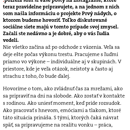
pozrela som si vaše posty na Instagrame, ktoré
teraz pravidelne pripravujete, a na jednom z nich
som našla informáciu o projekte Prvý nádych, o
ktorom budeme hovoriť. Toľko diskutované
sociálne siete majú v tomto prípade svoj zmysel.
Začali ste nedávno a je dobré, aby o vás ľudia
vedeli.
Nie všetko začína až po odchode z väzenia. Veľa sa
deje ešte počas výkonu trestu. Pracujeme s ľuďmi
priamo vo výkone – individuálne aj v skupinách. V
priestore, kde je veľa otázok, neistoty a často aj
strachu z toho, čo bude ďalej.
Hovoríme o tom, ako zvládnuť čas za mrežami, ako
sa pripraviť na dni na slobode. Ako zostať v kontakte
s rodinou. Ako uniesť moment, keď príde rozsudok.
Ako pracovať s hnevom, emóciami a tlakom, ktoré
táto situácia prináša. S tými, ktorých čaká návrat
späť, sa pripravujeme na realitu vonku – práca,