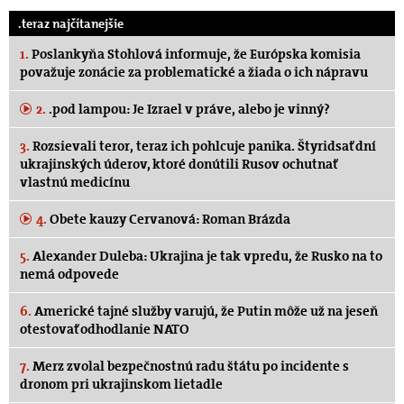
.teraz najčítanejšie
1.
Poslankyňa Stohlová informuje, že Európska komisia
považuje zonácie za problematické a žiada o ich nápravu
2.
.pod lampou: Je Izrael v práve, alebo je vinný?
3.
Rozsievali teror, teraz ich pohlcuje panika. Štyridsať dní
ukrajinských úderov, ktoré donútili Rusov ochutnať
vlastnú medicínu
4.
Obete kauzy Cervanová: Roman Brázda
5.
Alexander Duleba: Ukrajina je tak vpredu, že Rusko na to
nemá odpovede
6.
Americké tajné služby varujú, že Putin môže už na jeseň
otestovať odhodlanie NATO
7.
Merz zvolal bezpečnostnú radu štátu po incidente s
dronom pri ukrajinskom lietadle