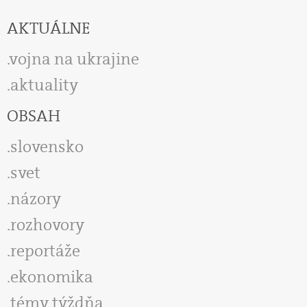
AKTUÁLNE
vojna na ukrajine
aktuality
OBSAH
slovensko
svet
názory
rozhovory
reportáže
ekonomika
témy týždňa