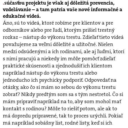
súčasťou projektu je však aj dôležitá prevencia,
vzdelávanie – a tam patria vaše nové informačné a
edukačné videá.
Áno, sú to videá, ktoré robíme pre klientov a pre
odborníkov alebo pre ľudí, ktorým prišiel trestný
rozkaz – nástup do výkonu trestu. Zdieľať tieto videá
považujeme za veľmi dôležité a užitočné. Nielen
medzi odsúdenými a ich rodinami, ale aj ľuďmi, ktorí
s nimi pracujú a niekedy im môže pomôcť zdieľať
praktické skúsenosti a zjednodušiť ich klientom
napríklad nástup do výkonu trestu alebo
jednoducho ich psychicky podporiť. Odpovedať na
otázky, ako čo si mám so sebou do výkonu trestu
zobrať? Nikdy predtým som sa s tým nestretol. Čo si
mám pripraviť napríklad na to, aby som mohol mať
kontakt s rodinou? Môže to riešiť potom, ale ak to
má dopredu pripravené, tak to proces urýchli. Pokiaľ
má napríklad sobášny list, rodné listy, keď si ich