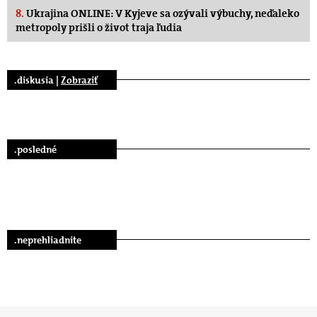
8.
Ukrajina ONLINE: V Kyjeve sa ozývali výbuchy, neďaleko
metropoly prišli o život traja ľudia
.diskusia |
Zobraziť
.posledné
.neprehliadnite