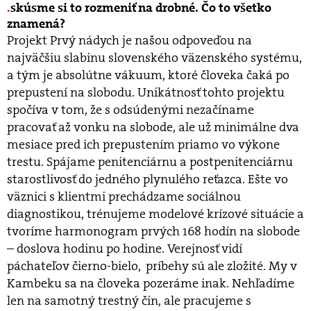
skúsme si to rozmeniť na drobné. Čo to všetko
znamená?
Projekt Prvý nádych je našou odpoveďou na
najväčšiu slabinu slovenského väzenského systému,
a tým je absolútne vákuum, ktoré človeka čaká po
prepustení na slobodu. Unikátnosť tohto projektu
spočíva v tom, že s odsúdenými nezačíname
pracovať až vonku na slobode, ale už minimálne dva
mesiace pred ich prepustením priamo vo výkone
trestu. Spájame penitenciárnu a postpenitenciárnu
starostlivosť do jedného plynulého reťazca. Ešte vo
väznici s klientmi prechádzame sociálnou
diagnostikou, trénujeme modelové krízové situácie a
tvoríme harmonogram prvých 168 hodín na slobode
– doslova hodinu po hodine. Verejnosť vidí
páchateľov čierno-bielo, príbehy sú ale zložité. My v
Kambeku sa na človeka pozeráme inak. Nehľadíme
len na samotný trestný čin, ale pracujeme s