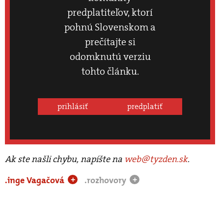
predplatiteľov, ktorí
pohnú Slovenskom a
prečítajte si
odomknutú verziu
tohto článku.
prihlásiť
predplatiť
Ak ste našli chybu, napíšte na
web@tyzden.sk
.
.inge Vagačová
.rozhovory
+
+