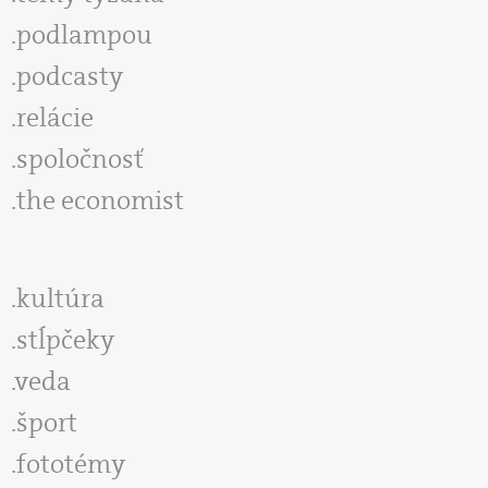
podlampou
podcasty
relácie
spoločnosť
the economist
kultúra
stĺpčeky
veda
šport
fototémy