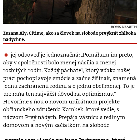
BORIS NÉMETH
Zuzana Aly: Cítime, ako sa človek na slobode prvýkrát zhlboka
nadýchne.
jej odpoveď je jednoznačná: „Pomáham im preto,
aby v spoločnosti bolo menej násilia a menej
rozbitých rodín. Každý páchateľ, ktorý vďaka našej
práci pochopí svoje emócie a začne žiť inak, znamená
jednu zachránenú rodinu a o jednu obeť menej. To je
pre mňa ten najväčší dôvod na optimizmus.“
Hovoríme s ňou o novom unikátnom projekte
občianskeho združenia Kambek, ktoré vedie, s
názvom Prvý nádych. Prepája väznicu s reálnym
domovom a novým začiatkom na slobode.