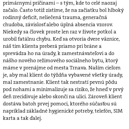
primárnymi príčinami – s tým, kde to celé naozaj
začalo. Často totiž zistíme, že na začiatku bol hlboký
rodinný deficit, neliečená trauma, generačná
chudoba, závislosť alebo úplná absencia vzorov.
Niekedy sa človek proste len raz v živote potkol a
urobil fatálnu chybu. Keď sa otvoria dvere väznice,
náš tím klienta preberá priamo pri bráne a
sprevádza ho na úrady, k zamestnávateľovi a do
nášho nového režimového sociálneho bytu, ktorý
máme v prenájme od mesta Trnava. Naším cieľom
je, aby mal klient do týždňa vybavené všetky úrady,
mal zamestnanie. Klient tak nestratí pevnú pôdu
pod nohami a minimalizuje sa riziko, že hneď v prvý
deň zrecidivuje alebo skončí na ulici. Zároveň klient
dostáva batoh prvej pomoci, ktorého súčasťou sú
napríklad základné hygienické potreby, telefón, SIM
karta a tak ďalej.