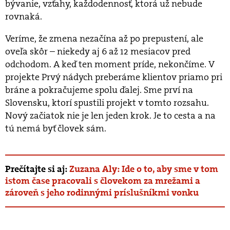
bývanie, vzťahy, každodennosť, ktorá už nebude
rovnaká.
Veríme, že zmena nezačína až po prepustení, ale
oveľa skôr – niekedy aj 6 až 12 mesiacov pred
odchodom. A keď ten moment príde, nekončíme. V
projekte Prvý nádych preberáme klientov priamo pri
bráne a pokračujeme spolu ďalej. Sme prví na
Slovensku, ktorí spustili projekt v tomto rozsahu.
Nový začiatok nie je len jeden krok. Je to cesta a na
tú nemá byť človek sám.
Prečítajte si aj:
Zuzana Aly: Ide o to, aby sme v tom
istom čase pracovali s človekom za mrežami a
zároveň s jeho rodinnými príslušníkmi vonku