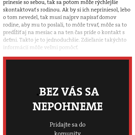
prinesie so sebou, tak sa potom môže rýchlejšie
skontaktovať s rodinou. Ak by si ich nepriniesol, lebo
o tom nevedel, tak musí najprv napísať domov
rodine, aby mu to poslali, to môže trvať, môže sa to
predĺžiť aj na mesiac a na ten čas príde o kontakt s
deťmi. Takto je to jednoduchšie. Zdieľanie takýchto
informácií môže veľmi pomôcť.
BEZ VÁS SA
NEPOHNEME
Pridajte sa do
komunity