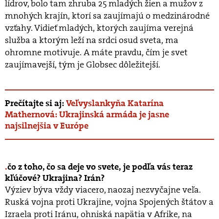
lídrov, bolo tam zhruba 25 mladých žien a mužov z
mnohých krajín, ktorí sa zaujímajú o medzinárodné
vzťahy. Vidieť mladých, ktorých zaujíma verejná
služba a ktorým leží na srdci osud sveta, ma
ohromne motivuje. A máte pravdu, čím je svet
zaujímavejší, tým je Globsec dôležitejší.
Prečítajte si aj:
Veľvyslankyňa Katarína
Mathernová: Ukrajinská armáda je jasne
najsilnejšia v Európe
čo z toho, čo sa deje vo svete, je podľa vás teraz
kľúčové? Ukrajina? Irán?
Výziev býva vždy viacero, naozaj nezvyčajne veľa.
Ruská vojna proti Ukrajine, vojna Spojených štátov a
Izraela proti Iránu, ohniská napätia v Afrike, na