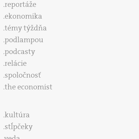
reportáže
ekonomika
témy týždňa
podlampou
podcasty
relácie
spoločnosť
the economist
kultúra
stĺpčeky
veda