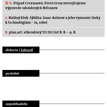
6.
Prípad Cervanová: Prečo teraz zverejňujeme
výpovede odsúdených Nitranov
7.
Knižný klub .týždňa: Isaac Asimov a jeho vyznanie lásky
k technológiám – Ja, robot
8.
plan.art: víkendový TO DO list 8. 8. – 9. 8.
.diskusia |
Zobraziť
.posledné
.neprehliadnite