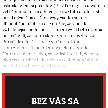
oslabila. Viem si predstaviť, že v Pekingu sa dívajú na
veľkú mapu Ruska a hovoria si, že táto a táto časť
bola kedysi čínska. Čína vždy všetko berie z
dlhodobého hľadiska a je možné, že v nejakej
vzdialenejšej budúcnosti si mieni vziať tieto územia
naspäť. Vidí, že Rusko slabne, a to ju povzbudzuje.
Pokiaľ ide o to, čo sa deje v Iráne, tak Čína,
samozrejme, cíti nepríjemný efekt uzavretia
Hormuzského prielivu, čo vyrieši buď tak, že ropu a
plyn získa niekde inde, alebo sa dohodne s Iránom
na výnimkách pre svoje tankery.
BEZ VÁS SA