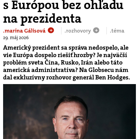
s Európou bez ohľadu
na prezidenta
.marína Gálisová
.rozhovory
.téma
+
+
29. máj 2026
Americký prezident sa správa nedospelo, ale
vie Európa dospelo riešiť hrozby? Je najväčší
problém sveta Čína, Rusko, Irán alebo táto
americká administratíva? Na Globsecu nám
dal exkluzívny rozhovor generál Ben Hodges.