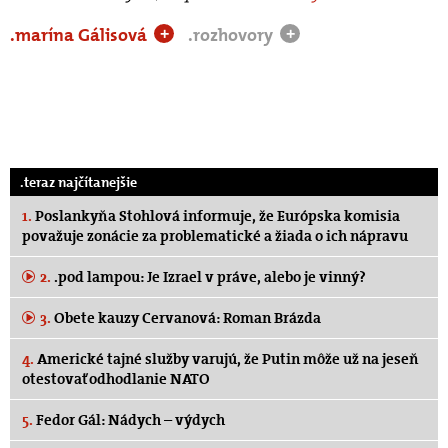
.marína Gálisová
.rozhovory
+
+
.teraz najčítanejšie
1.
Poslankyňa Stohlová informuje, že Európska komisia
považuje zonácie za problematické a žiada o ich nápravu
2.
.pod lampou: Je Izrael v práve, alebo je vinný?
3.
Obete kauzy Cervanová: Roman Brázda
4.
Americké tajné služby varujú, že Putin môže už na jeseň
otestovať odhodlanie NATO
5.
Fedor Gál: Nádych – výdych