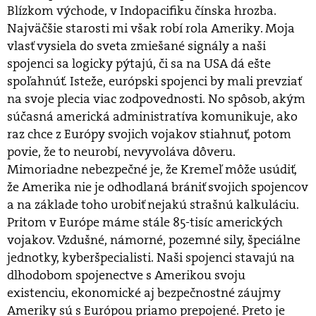
Blízkom východe, v Indopacifiku čínska hrozba.
Najväčšie starosti mi však robí rola Ameriky. Moja
vlasť vysiela do sveta zmiešané signály a naši
spojenci sa logicky pýtajú, či sa na USA dá ešte
spoľahnúť. Isteže, európski spojenci by mali prevziať
na svoje plecia viac zodpovednosti. No spôsob, akým
súčasná americká administratíva komunikuje, ako
raz chce z Európy svojich vojakov stiahnuť, potom
povie, že to neurobí, nevyvoláva dôveru.
Mimoriadne nebezpečné je, že Kremeľ môže usúdiť,
že Amerika nie je odhodlaná brániť svojich spojencov
a na základe toho urobiť nejakú strašnú kalkuláciu.
Pritom v Európe máme stále 85-tisíc amerických
vojakov. Vzdušné, námorné, pozemné sily, špeciálne
jednotky, kyberšpecialisti. Naši spojenci stavajú na
dlhodobom spojenectve s Amerikou svoju
existenciu, ekonomické aj bezpečnostné záujmy
Ameriky sú s Európou priamo prepojené. Preto je