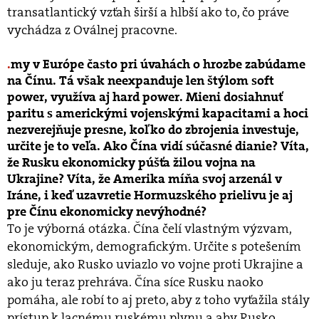
transatlantický vzťah širší a hlbší ako to, čo práve
vychádza z Oválnej pracovne.
my v Európe často pri úvahách o hrozbe zabúdame
na Čínu. Tá však neexpanduje len štýlom soft
power, využíva aj hard power. Mieni dosiahnuť
paritu s americkými vojenskými kapacitami a hoci
nezverejňuje presne, koľko do zbrojenia investuje,
určite je to veľa. Ako Čína vidí súčasné dianie? Víta,
že Rusku ekonomicky púšťa žilou vojna na
Ukrajine? Víta, že Amerika míňa svoj arzenál v
Iráne, i keď uzavretie Hormuzského prielivu je aj
pre Čínu ekonomicky nevýhodné?
To je výborná otázka. Čína čelí vlastným výzvam,
ekonomickým, demografickým. Určite s potešením
sleduje, ako Rusko uviazlo vo vojne proti Ukrajine a
ako ju teraz prehráva. Čína síce Rusku naoko
pomáha, ale robí to aj preto, aby z toho vyťažila stály
prístup k lacnému ruskému plynu a aby Rusko