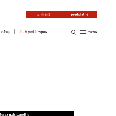
prihlásiť
predplatné
eshop
klub
pod lampou
menu
.teraz najčítanejšie