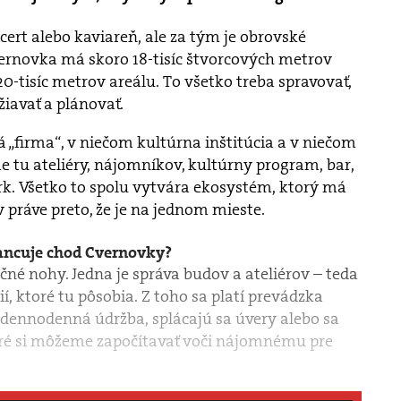
cert alebo kaviareň, ale za tým je obrovské
rnovka má skoro 18-tisíc štvorcových metrov
20-tisíc metrov areálu. To všetko treba spravovať,
žiavať a plánovať.
„firma“, v niečom kultúrna inštitúcia a v niečom
 tu ateliéry, nájomníkov, kultúrny program, bar,
ark. Všetko to spolu vytvára ekosystém, ktorý má
práve preto, že je na jednom mieste.
nancuje chod Cvernovky?
é nohy. Jedna je správa budov a ateliérov – teda
í, ktoré tu pôsobia. Z toho sa platí prevádzka
 dennodenná údržba, splácajú sa úvery alebo sa
toré si môžeme započítavať voči nájomnému pre