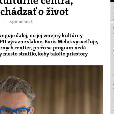
ultúrne centrá,
chádzať o život
.spoločnosť
guje ďalej, no jej verejný kultúrny
U výrazne slabne. Boris Meluš vysvetľuje,
rnych centier, prečo sa program nedá
y mesto stratilo, keby takéto priestory