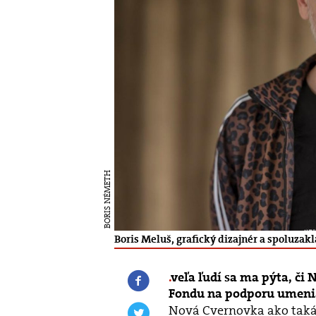
BORIS NÉMETH
Boris Meluš, grafický dizajnér a spoluza
veľa ľudí sa ma pýta, či
Fondu na podporu umenia.
Nová Cvernovka ako taká n