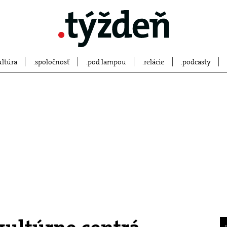
ultúra
spoločnosť
pod lampou
relácie
podcasty