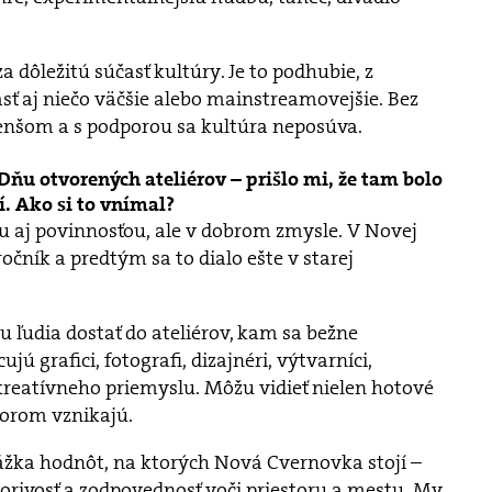
 dôležitú súčasť kultúry. Je to podhubie, z
ť aj niečo väčšie alebo mainstreamovejšie. Bez
enšom a s podporou sa kultúra neposúva.
 Dňu otvorených ateliérov – prišlo mi, že tam bolo
. Ako si to vnímal?
hu aj povinnosťou, ale v dobrom zmysle. V Novej
očník a predtým sa to dialo ešte v starej
 ľudia dostať do ateliérov, kam sa bežne
jú grafici, fotografi, dizajnéri, výtvarníci,
 kreatívneho priemyslu. Môžu vidieť nielen hotové
ktorom vznikajú.
ážka hodnôt, na ktorých Nová Cvernovka stojí –
vorivosť a zodpovednosť voči priestoru a mestu. My