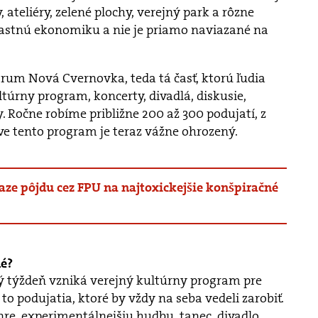
ateliéry, zelené plochy, verejný park a rôzne
vlastnú ekonomiku a nie je priamo naviazané na
rum Nová Cvernovka, teda tá časť, ktorú ľudia
ltúrny program, koncerty, divadlá, diskusie,
y. Ročne robíme približne 200 až 300 podujatí, z
áve tento program je teraz vážne ohrozený.
aze pôjdu cez FPU na najtoxickejšie konšpiračné
né?
dý týždeň vzniká verejný kultúrny program pre
 to podujatia, ktoré by vždy na seba vedeli zarobiť.
re, experimentálnejšiu hudbu, tanec, divadlo