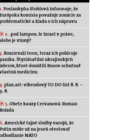
1.
Poslankyňa Stohlová informuje, že
Európska komisia považuje zonácie za
problematické a žiada o ich nápravu
2.
.pod lampou: Je Izrael v práve,
alebo je vinný?
3.
Rozsievali teror, teraz ich pohlcuje
panika. Štyridsať dní ukrajinských
úderov, ktoré donútili Rusov ochutnať
vlastnú medicínu
4.
plan.art: víkendový TO DO list 8. 8. –
9. 8.
5.
Obete kauzy Cervanová: Roman
Brázda
6.
Americké tajné služby varujú, že
Putin môže už na jeseň otestovať
odhodlanie NATO