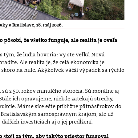
ky v Bratislave, 18. máj 2026.
 pôsobí, že všetko funguje, ale realita je oveľa
s tým, že ľudia hovoria: Vy ste veľká Nová
radíte. Ale realita je, že celá ekonomika je
 skoro na nule. Akýkoľvek väčší výpadok sa rýchlo
, sú z 50. rokov minulého storočia. Sú morálne aj
Stále ich opravujeme, niekde zatekajú strechy,
ukcie. Máme síce ešte približne pätnásť rokov do
 Bratislavským samosprávnym krajom, ale už
alších investíciách aj o jej predĺžení.
o stojí za tým, aby takýto priestor fungoval