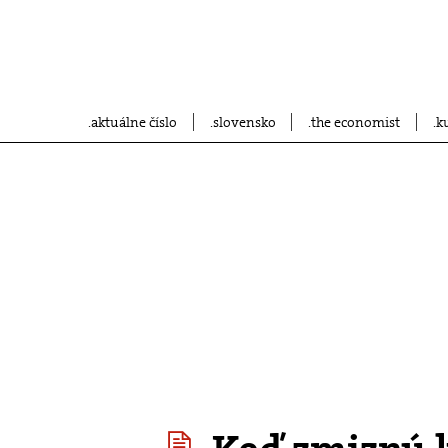
aktuálne číslo
slovensko
the economist
k