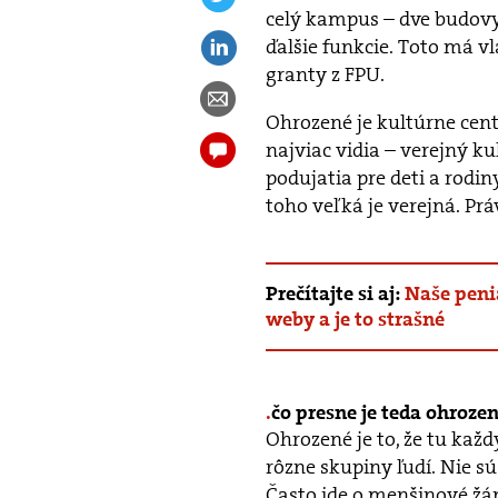
celý kampus – dve budovy, 
ďalšie funkcie. Toto má 
granty z FPU.
Ohrozené je kultúrne cent
najviac vidia – verejný ku
podujatia pre deti a rodin
toho veľká je verejná. Pr
Prečítajte si aj:
Naše peni
weby a je to strašné
čo presne je teda ohroze
Ohrozené je to, že tu kaž
rôzne skupiny ľudí. Nie sú
Často ide o menšinové žán