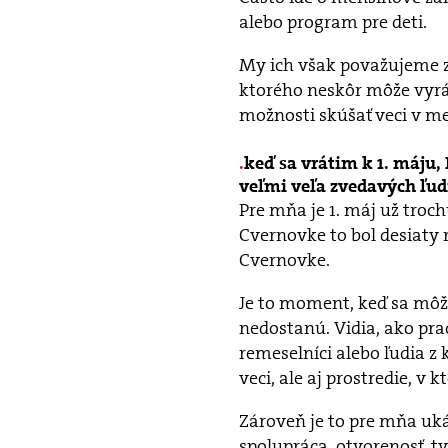
alebo program pre deti.
My ich však považujeme za
ktorého neskôr môže vyrás
možnosti skúšať veci v m
keď sa vrátim k 1. máju,
veľmi veľa zvedavých ľudí
Pre mňa je 1. máj už troc
Cvernovke to bol desiaty r
Cvernovke.
Je to moment, keď sa môžu
nedostanú. Vidia, ako pracu
remeselníci alebo ľudia z
veci, ale aj prostredie, v 
Zároveň je to pre mňa uk
spolupráca, otvorenosť, t