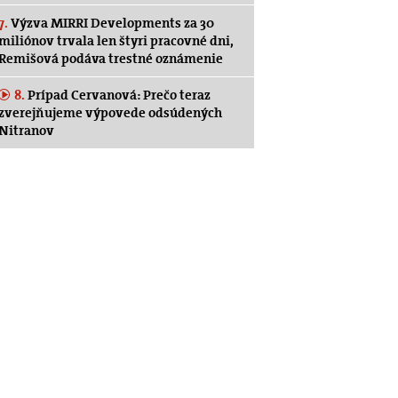
7.
Výzva MIRRI Developments za 30
miliónov trvala len štyri pracovné dni,
Remišová podáva trestné oznámenie
8.
Prípad Cervanová: Prečo teraz
zverejňujeme výpovede odsúdených
Nitranov