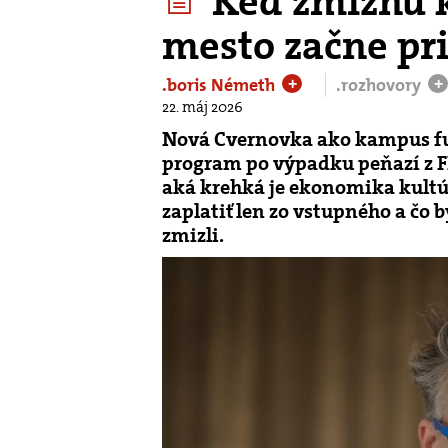
Keď zmiznú k
mesto začne pri
.boris Németh
.rozhovory
+
+
22. máj 2026
Nová Cvernovka ako kampus fun
program po výpadku peňazí z FP
aká krehká je ekonomika kultú
zaplatiť len zo vstupného a čo b
zmizli.