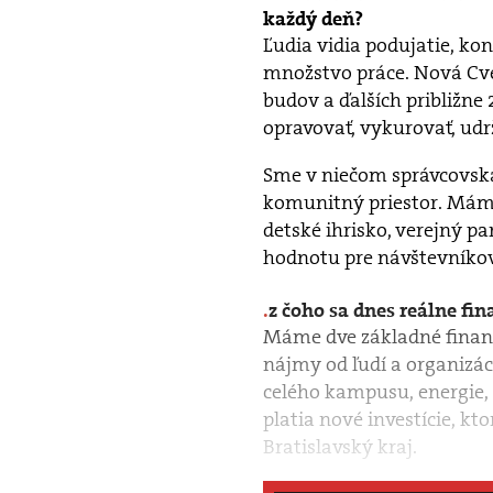
každý deň?
Ľudia vidia podujatie, kon
množstvo práce. Nová Cve
budov a ďalších približne 
opravovať, vykurovať, udr
Sme v niečom správcovská 
komunitný priestor. Máme
detské ihrisko, verejný p
hodnotu pre návštevníkov 
z čoho sa dnes reálne fi
Máme dve základné finančn
nájmy od ľudí a organizáci
celého kampusu, energie,
platia nové investície, k
Bratislavský kraj.