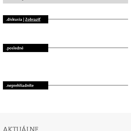
.diskusia |
Zobraziť
.posledné
.neprehliadnite
AKTUÁLNE