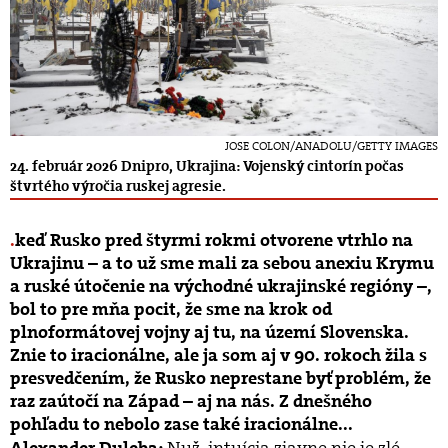
JOSE COLON/ANADOLU/GETTY IMAGES
24. február 2026 Dnipro, Ukrajina: Vojenský cintorín počas
štvrtého výročia ruskej agresie.
keď Rusko pred štyrmi rokmi otvorene vtrhlo na
Ukrajinu – a to už sme mali za sebou anexiu Krymu
a ruské útočenie na východné ukrajinské regióny –,
bol to pre mňa pocit, že sme na krok od
plnoformátovej vojny aj tu, na území Slovenska.
Znie to iracionálne, ale ja som aj v 90. rokoch žila s
presvedčením, že Rusko neprestane byť problém, že
raz zaútočí na Západ – aj na nás. Z dnešného
pohľadu to nebolo zase také iracionálne...