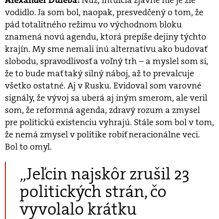
Nuž, intuícia zjavne nie je zlé
Alexander Duleba:
vodidlo. Ja som bol, naopak, presvedčený o tom, že
pád totalitného režimu vo východnom bloku
znamená novú agendu, ktorá prepíše dejiny týchto
krajín. My sme nemali inú alternatívu ako budovať
slobodu, spravodlivosť a voľný trh – a myslel som si,
že to bude mať taký silný náboj, až to prevalcuje
všetko ostatné. Aj v Rusku. Evidoval som varovné
signály, že vývoj sa uberá aj iným smerom, ale veril
som, že reformná agenda, zdravý rozum a zmysel
pre politickú existenciu vyhrajú. Stále som bol v tom,
že nemá zmysel v politike robiť neracionálne veci.
Bol to omyl.
„Jeľcin najskôr zrušil 23
politických strán, čo
vyvolalo krátku