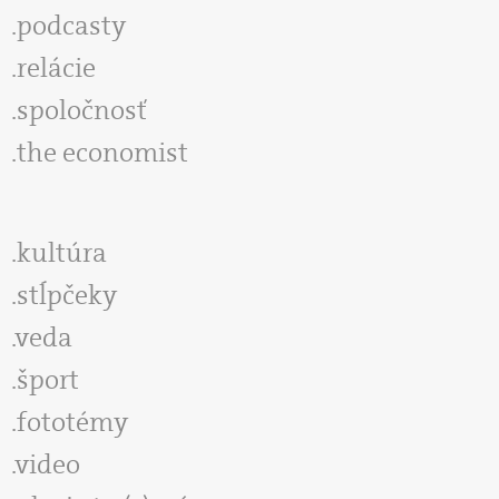
podcasty
relácie
spoločnosť
the economist
kultúra
stĺpčeky
veda
šport
fototémy
video