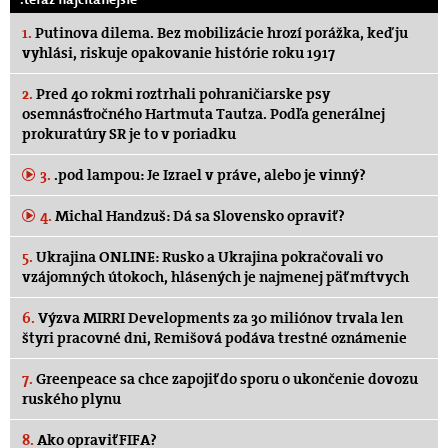
1.
Putinova dilema. Bez mobilizácie hrozí porážka, keď ju
vyhlási, riskuje opakovanie histórie roku 1917
2.
Pred 40 rokmi roztrhali pohraničiarske psy
osemnásťročného Hartmuta Tautza. Podľa generálnej
prokuratúry SR je to v poriadku
3.
.pod lampou: Je Izrael v práve, alebo je vinný?
4.
Michal Handzuš: Dá sa Slovensko opraviť?
5.
Ukrajina ONLINE: Rusko a Ukrajina pokračovali vo
vzájomných útokoch, hlásených je najmenej päť mŕtvych
6.
Výzva MIRRI Developments za 30 miliónov trvala len
štyri pracovné dni, Remišová podáva trestné oznámenie
7.
Greenpeace sa chce zapojiť do sporu o ukončenie dovozu
ruského plynu
8.
Ako opraviť FIFA?