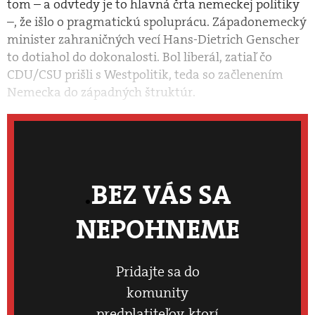
tom – a odvtedy je to hlavná črta nemeckej politiky
–, že išlo o pragmatickú spoluprácu. Západonemecký
minister zahraničných vecí Hans-Dietrich Genscher
to dotiahol do dokonalosti. Bol liberál, zatiaľ čo
CDU/CSU prišli s Westpolitik, teda so začlenením
Nemecka do západných štruktúr.
BEZ VÁS SA
NEPOHNEME
Pridajte sa do
komunity
predplatiteľov, ktorí