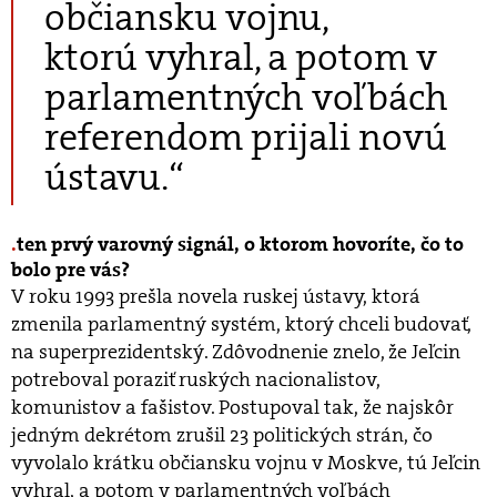
občiansku vojnu,
ktorú vyhral, a potom v
parlamentných voľbách
referendom prijali novú
ústavu.“
ten prvý varovný signál, o ktorom hovoríte, čo to
bolo pre vás?
V roku 1993 prešla novela ruskej ústavy, ktorá
zmenila parlamentný systém, ktorý chceli budovať,
na superprezidentský. Zdôvodnenie znelo, že Jeľcin
potreboval poraziť ruských nacionalistov,
komunistov a fašistov. Postupoval tak, že najskôr
jedným dekrétom zrušil 23 politických strán, čo
vyvolalo krátku občiansku vojnu v Moskve, tú Jeľcin
vyhral, a potom v parlamentných voľbách