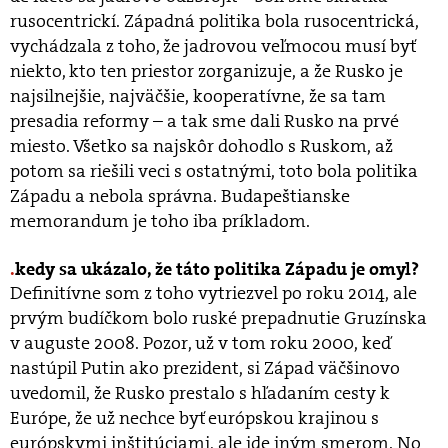
rusocentrickí. Západná politika bola rusocentrická,
vychádzala z toho, že jadrovou veľmocou musí byť
niekto, kto ten priestor zorganizuje, a že Rusko je
najsilnejšie, najväčšie, kooperatívne, že sa tam
presadia reformy – a tak sme dali Rusko na prvé
miesto. Všetko sa najskôr dohodlo s Ruskom, až
potom sa riešili veci s ostatnými, toto bola politika
Západu a nebola správna. Budapeštianske
memorandum je toho iba príkladom.
kedy sa ukázalo, že táto politika Západu je omyl?
Definitívne som z toho vytriezvel po roku 2014, ale
prvým budíčkom bolo ruské prepadnutie Gruzínska
v auguste 2008. Pozor, už v tom roku 2000, keď
nastúpil Putin ako prezident, si Západ väčšinovo
uvedomil, že Rusko prestalo s hľadaním cesty k
Európe, že už nechce byť európskou krajinou s
európskymi inštitúciami, ale ide iným smerom. No