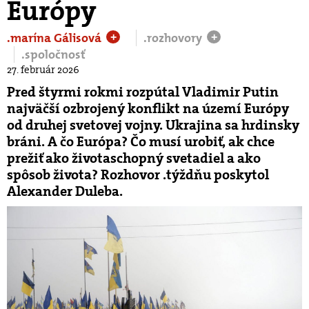
Európy
.marína Gálisová
.rozhovory
+
+
.spoločnosť
27. február 2026
Pred štyrmi rokmi rozpútal Vladimir Putin
najväčší ozbrojený konflikt na území Európy
od druhej svetovej vojny. Ukrajina sa hrdinsky
bráni. A čo Európa? Čo musí urobiť, ak chce
prežiť ako životaschopný svetadiel a ako
spôsob života? Rozhovor .týždňu poskytol
Alexander Duleba.