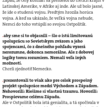
Západ, že celý konflikt sa preniesol do tretích krajín v
Latinskej Amerike, v Afrike aj inde. Ale už bolo jasné,
že ide o studenú vojnu. Predtým hrozila horúca
vojna. A keď sa ukázalo, že veľká vojna nebude,
Nemci do toho vstúpili so svojou Ostpolitik.
aby sme si to objasnili – šlo o istú limitovanú
spoluprácu so Sovietskym zväzom a jeho
spojencami, čo z dnešného pohľadu vyzerá
nerozumne, dokonca nemorálne. Ale z dobovej
logiky tomu rozumiem. Nemali veľa iných
možností.
Chceli zjednotiť Nemecko.
prezentovali to však ako pre celok prospešný
projekt spolupráce medzi Východom a Západom.
Nehovorili: Riešime si vlastnú traumu. Hovorili:
Prospievame celému Západu.
Ale v Ostpolitik bola istá genialita, a tá spočívala v