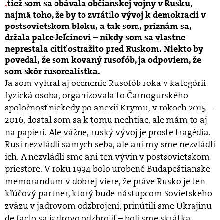
tiež som sa obávala občianskej vojny v Rusku,
najmä toho, že by to zvrátilo vývoj k demokracii v
postsovietskom bloku, a tak som, priznám sa,
držala palce Jeľcinovi – nikdy som sa vlastne
neprestala cítiť ostražito pred Ruskom. Niekto by
povedal, že som kovaný rusofób, ja odpoviem, že
som skôr rusorealistka.
Ja som vyhral aj ocenenie Rusofób roka v kategórii
fyzická osoba, organizovala to Čarnogurského
spoločnosť niekedy po anexii Krymu, v rokoch 2015 –
2016, dostal som sa k tomu nechtiac, ale mám to aj
na papieri. Ale vážne, ruský vývoj je proste tragédia.
Rusi nezvládli samých seba, ale ani my sme nezvládli
ich. A nezvládli sme ani ten vývin v postsovietskom
priestore. V roku 1994 bolo urobené Budapeštianske
memorandum v dobrej viere, že práve Rusko je ten
kľúčový partner, ktorý bude nástupcom Sovietskeho
zväzu v jadrovom odzbrojení, prinútili sme Ukrajinu
de facto sa jadrovo odzbrojiť – boli sme skrátka