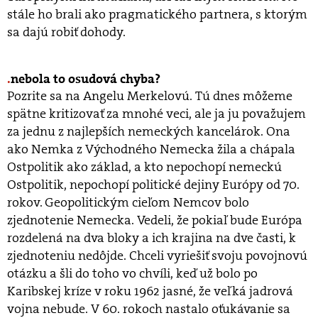
stále ho brali ako pragmatického partnera, s ktorým
sa dajú robiť dohody.
nebola to osudová chyba?
Pozrite sa na Angelu Merkelovú. Tú dnes môžeme
spätne kritizovať za mnohé veci, ale ja ju považujem
za jednu z najlepších nemeckých kancelárok. Ona
ako Nemka z Východného Nemecka žila a chápala
Ostpolitik ako základ, a kto nepochopí nemeckú
Ostpolitik, nepochopí politické dejiny Európy od 70.
rokov. Geopolitickým cieľom Nemcov bolo
zjednotenie Nemecka. Vedeli, že pokiaľ bude Európa
rozdelená na dva bloky a ich krajina na dve časti, k
zjednoteniu nedôjde. Chceli vyriešiť svoju povojnovú
otázku a šli do toho vo chvíli, keď už bolo po
Karibskej kríze v roku 1962 jasné, že veľká jadrová
vojna nebude. V 60. rokoch nastalo oťukávanie sa