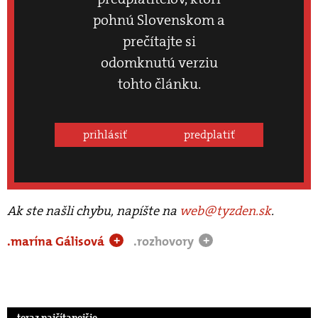
pohnú Slovenskom a
prečítajte si
odomknutú verziu
tohto článku.
prihlásiť
predplatiť
Ak ste našli chybu, napíšte na
web@tyzden.sk
.
.marína Gálisová
.rozhovory
+
+
.teraz najčítanejšie