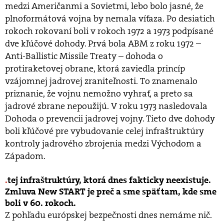
medzi Američanmi a Sovietmi, lebo bolo jasné, že
plnoformátová vojna by nemala víťaza. Po desiatich
rokoch rokovaní boli v rokoch 1972 a 1973 podpísané
dve kľúčové dohody. Prvá bola ABM z roku 1972 –
Anti-Ballistic Missile Treaty – dohoda o
protiraketovej obrane, ktorá zaviedla princíp
vzájomnej jadrovej zraniteľnosti. To znamenalo
priznanie, že vojnu nemožno vyhrať, a preto sa
jadrové zbrane nepoužijú. V roku 1973 nasledovala
Dohoda o prevencii jadrovej vojny. Tieto dve dohody
boli kľúčové pre vybudovanie celej infraštruktúry
kontroly jadrového zbrojenia medzi Východom a
Západom.
tej infraštruktúry, ktorá dnes fakticky neexistuje.
Zmluva New START je preč a sme späť tam, kde sme
boli v 60. rokoch.
Z pohľadu európskej bezpečnosti dnes nemáme nič.