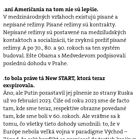
ani Američania na tom nie sú lepšie.
V medzinárodných vzťahoch existujú písané a
nepísané režimy. Písané režimy sú kontrakty.
Nepísané režimy sú postavené na medziľudských
kontaktoch a socializácii, tie zvyknú prežiť písané
režimy. A po 70., 80. a 90. rokoch sa ten systém
budoval. Ešte Obama s Medvedevom podpisovali
poslednú dohodu v Prahe.
to bola práve tá New START, ktorá teraz
exspirovala.
Áno, ale Putin pozastavil jej plnenie zo strany Ruska
už vo februári 2023. Čiže od roku 2023 sme de facto
tam, kde sme teraz, respektíve obrazne povedané
tam, kde sme boli v 60. rokoch. Ale vráťme sa k
tomu, čo všetky tieto dohody umožnili: to, že v
Európe nebola veľká vojna v paradigme Východ –