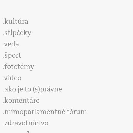
kultúra
stĺpčeky
veda
šport
fototémy
video
ako je to (s)právne
komentáre
mimoparlamentné fórum
zdravotníctvo