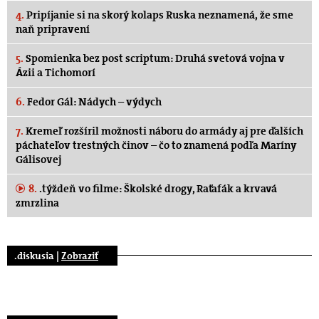
4.
Pripíjanie si na skorý kolaps Ruska neznamená, že sme
naň pripravení
5.
Spomienka bez post scriptum: Druhá svetová vojna v
Ázii a Tichomorí
6.
Fedor Gál: Nádych – výdych
7.
Kremeľ rozšíril možnosti náboru do armády aj pre ďalších
páchateľov trestných činov – čo to znamená podľa Maríny
Gálisovej
8.
.týždeň vo filme: Školské drogy, Raťafák a krvavá
zmrzlina
.diskusia |
Zobraziť