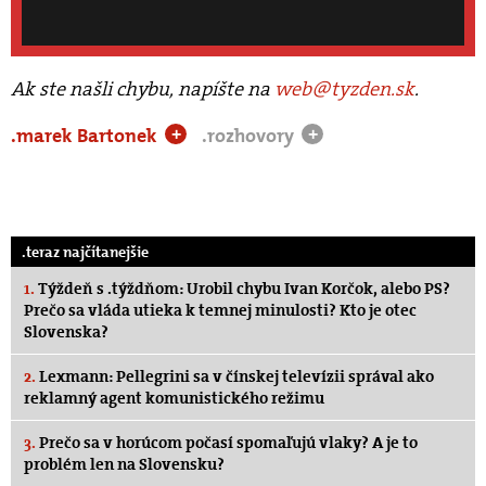
Ak ste našli chybu, napíšte na
web@tyzden.sk
.
.marek Bartonek
.rozhovory
+
+
.teraz najčítanejšie
1.
Týždeň s .týždňom: Urobil chybu Ivan Korčok, alebo PS?
Prečo sa vláda utieka k temnej minulosti? Kto je otec
Slovenska?
2.
Lexmann: Pellegrini sa v čínskej televízii správal ako
reklamný agent komunistického režimu
3.
Prečo sa v horúcom počasí spomaľujú vlaky? A je to
problém len na Slovensku?