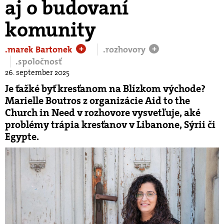
aj o budovaní
komunity
.marek Bartonek
.rozhovory
+
+
.spoločnosť
26. september 2025
Je ťažké byť kresťanom na Blízkom východe?
Marielle Boutros z organizácie Aid to the
Church in Need v rozhovore vysvetľuje, aké
problémy trápia kresťanov v Libanone, Sýrii či
Egypte.