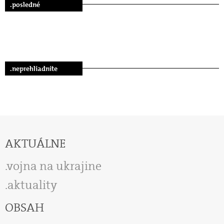
.posledné
.neprehliadnite
AKTUÁLNE
vojna na ukrajine
aktuality
OBSAH