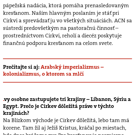
pápežská nadácia, ktorá pomáha prenasledovaným
kresťanom. Naším hlavným poslaním je stáť pri
Cirkvi a sprevádzať ju vo všetkých situáciách. ACN sa
sústredí predovšetkým na pastoračnú činnosť –
prostredníctvom Cirkvi, reholí a diecéz poskytuje
finančnú podporu kresťanom na celom svete.
Prečítajte si aj:
Arabský imperializmus –
kolonializmus, o ktorom sa mlčí
vy osobne zastupujete tri krajiny – Libanon, Sýriu a
Egypt. Prečo je Cirkev dôležitá práve v týchto
krajinách?
Na Blízkom východe je Cirkev dôležitá, lebo tam má
korene. Tam žil aj Ježiš Kristus, kráčal po miestach,