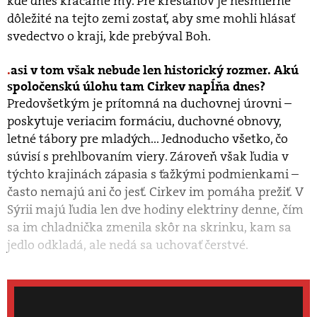
kde dnes kráčame my. Pre kresťanov je nesmierne
dôležité na tejto zemi zostať, aby sme mohli hlásať
svedectvo o kraji, kde prebýval Boh.
asi v tom však nebude len historický rozmer. Akú
spoločenskú úlohu tam Cirkev napĺňa dnes?
Predovšetkým je prítomná na duchovnej úrovni –
poskytuje veriacim formáciu, duchovné obnovy,
letné tábory pre mladých... Jednoducho všetko, čo
súvisí s prehlbovaním viery. Zároveň však ľudia v
týchto krajinách zápasia s ťažkými podmienkami –
často nemajú ani čo jesť. Cirkev im pomáha prežiť. V
Sýrii majú ľudia len dve hodiny elektriny denne, čím
sa im chladnička zmenila skôr na skrinku, kam sa
jedlo odkladá, ale nedá sa uchovať čerstvé.