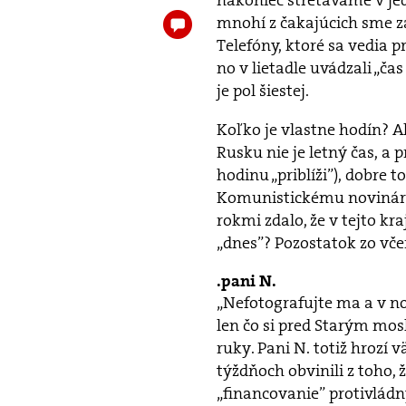
nakoniec stretávame v je
mnohí z čakajúcich sme z
Telefóny, ktoré sa vedia p
no v lietadle uvádzali „ča
je pol šiestej.
Koľko je vlastne hodín? A
Rusku nie je letný čas, a 
hodinu „priblíži”), dobre t
Komunistickému novinárovi
rokmi zdalo, že v tejto kr
„dnes”? Pozostatok zo vče
pani N.
„Nefotografujte ma a v n
len čo si pred Starým m
ruky. Pani N. totiž hrozí 
týždňoch obvinili z toho
„financovanie” protivládn