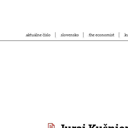
aktuálne číslo
slovensko
the economist
k