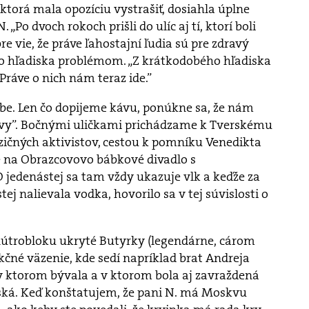
torá mala opozíciu vystrašiť, dosiahla úplne
 „Po dvoch rokoch prišli do ulíc aj tí, ktorí boli
re vie, že práve ľahostajní ľudia sú pre zdravý
ho hľadiska problémom. „Z krátkodobého hľadiska
Práve o nich nám teraz ide.”
ybe. Len čo dopijeme kávu, ponúkne sa, že nám
kvy”. Bočnými uličkami prichádzame k Tverskému
zičných aktivistov, cestou k pomníku Venedikta
e na Obrazcovovo bábkové divadlo s
jedenástej sa tam vždy ukazuje vlk a keďže za
j nalievala vodka, hovorilo sa v tej súvislosti o
trobloku ukryté Butyrky (legendárne, cárom
čné väzenie, kde sedí napríklad brat Andreja
v ktorom bývala a v ktorom bola aj zavraždená
ská. Keď konštatujem, že pani N. má Moskvu