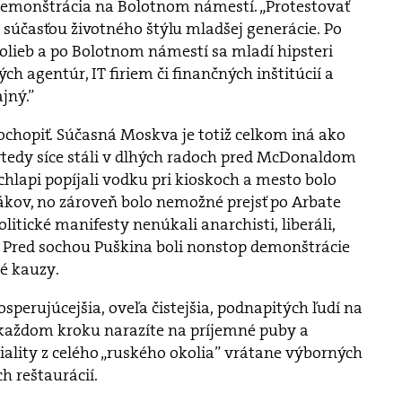
demonštrácia na Bolotnom námestí. „Protestovať
 súčasťou životného štýlu mladšej generácie. Po
lieb a po Bolotnom námestí sa mladí hipsteri
ch agentúr, IT firiem či finančných inštitúcií a
jný.”
ochopiť. Súčasná Moskva je totiž celkom iná ako
vtedy síce stáli v dlhých radoch pred McDonaldom
lapi popíjali vodku pri kioskoch a mesto bolo
kov, no zároveň bolo nemožné prejsť po Arbate
litické manifesty nenúkali anarchisti, liberáli,
. Pred sochou Puškina boli nonstop demonštrácie
é kauzy.
sperujúcejšia, oveľa čistejšia, podnapitých ľudí na
a každom kroku narazíte na príjemné puby a
ality z celého „ruského okolia” vrátane výborných
h reštaurácií.