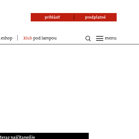
prihlásiť
predplatné
eshop
klub
pod lampou
menu
.teraz najčítanejšie