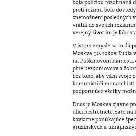
bola políciou rozohnaná 
proti režimu bolo dovtedy
znemožnení posledných vo
vrátili do svojich reklamný
verejný život im je ľahosta
V istom zmysle sa to dá p
Moskva 90. rokov. Ľudia 
na Puškinovom námestí, ch
plné bezdomovcov a žobrá
bez toho, aby vám svoje po
komunisti či monarchisti
podporujúce všetky možn
Dnes je Moskva zjavne pro
ulici nestretnete, zato n
kaviarne ponúkajúce špeci
gruzínskych a ukrajinskýc