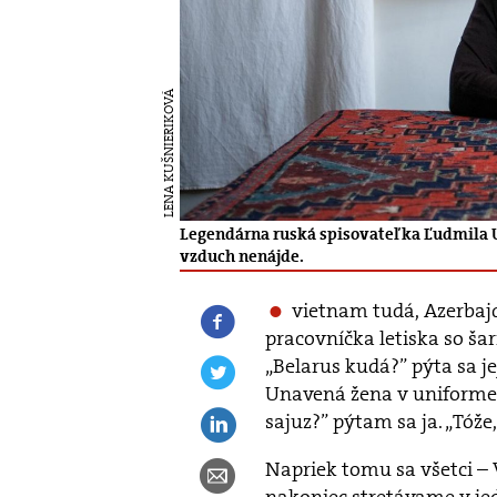
LENA KUŠNIERIKOVÁ
Legendárna ruská spisovateľka Ľudmila Ul
vzduch nenájde.
vietnam tudá, Azerbaj
pracovníčka letiska so ša
„Belarus kudá?” pýta sa je
Unavená žena v uniforme 
sajuz?” pýtam sa ja. „Tóže,
Napriek tomu sa všetci – V