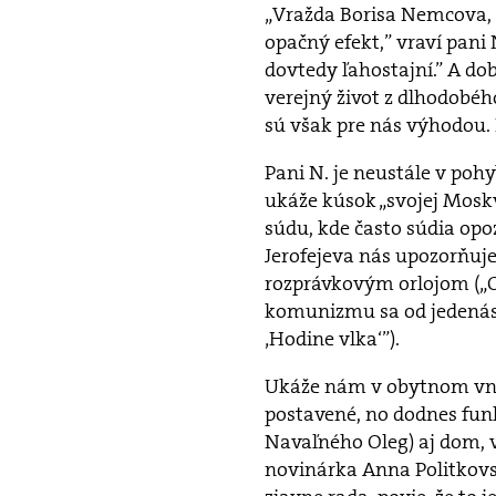
„Vražda Borisa Nemcova, k
opačný efekt,” vraví pani N.
dovtedy ľahostajní.” A dob
verejný život z dlhodobé
sú však pre nás výhodou. 
Pani N. je neustále v poh
ukáže kúsok „svojej Mos
súdu, kde často súdia opo
Jerofejeva nás upozorňuj
rozprávkovým orlojom („O 
komunizmu sa od jedenáste
‚Hodine vlka‘”).
Ukáže nám v obytnom vnú
postavené, no dodnes funk
Navaľného Oleg) aj dom, 
novinárka Anna Politkov