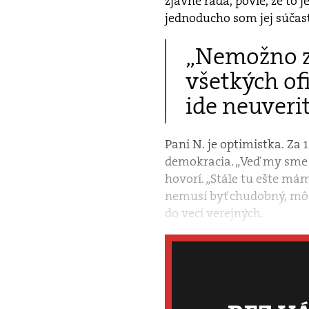
zjavne rada, povie, že to 
jednoducho som jej súčasť
„Nemožno za
všetkých of
ide neuveri
Pani N. je optimistka. Za
demokracia. „Veď my sme s
hovorí. „Stále tu ešte má
nemusí byť chudobný, môže
do vecí verejných.