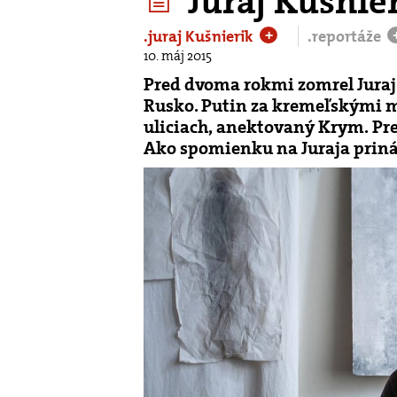
Juraj Kušnier
.juraj Kušnierik
.reportáže
+
10. máj 2015
Pred dvoma rokmi zomrel Juraj
Rusko. Putin za kremeľskými m
uliciach, anektovaný Krym. Pre
Ako spomienku na Juraja priná