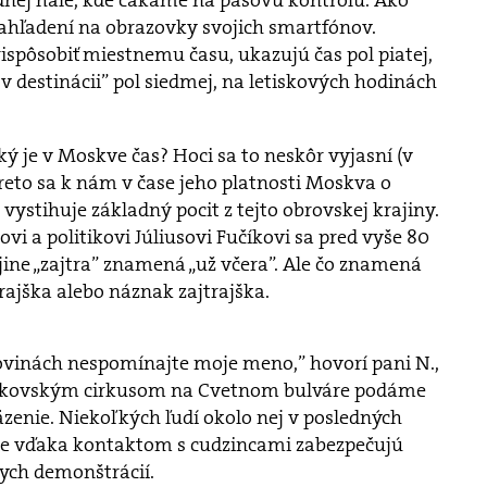
dnej hale, kde čakáme na pasovú kontrolu. Ako
ahľadení na obrazovky svojich smartfónov.
rispôsobiť miestnemu času, ukazujú čas pol piatej,
s v destinácii” pol siedmej, na letiskových hodinách
ký je v Moskve čas? Hoci sa to neskôr vyjasní (v
preto sa k nám v čase jeho platnosti Moskva o
o vystihuje základný pocit z tejto obrovskej krajiny.
 a politikovi Júliusovi Fučíkovi sa pred vyše 80
ajine „zajtra” znamená „už včera”. Ale čo znamená
rajška alebo náznak zajtrajška.
ovinách nespomínajte moje meno,” hovorí pani N.,
oskovským cirkusom na Cvetnom bulváre podáme
väzenie. Niekoľkých ľudí okolo nej v posledných
, že vďaka kontaktom s cudzincami zabezpečujú
ych demonštrácií.