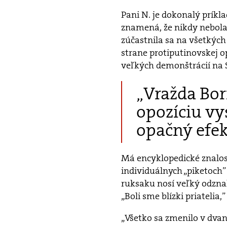
Pani N. je dokonalý príkla
znamená, že nikdy nebola 
zúčastnila sa na všetkých
strane protiputinovskej op
veľkých demonštrácií na
„Vražda Bor
opozíciu vys
opačný efek
Má encyklopedické znalost
individuálnych „piketoch”
ruksaku nosí veľký odznak
„Boli sme blízki priateli
„Všetko sa zmenilo v dvan