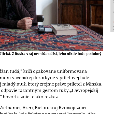
ická. Z Ruska vraj nemôže odísť, lebo nikde inde podobný
džan tudá,” kričí opakovane uniformovaná
rmom väzenskej dozorkyne v príletovej hale.
j mladý muž, ktorý zrejme práve priletel z Minska.
odpovie razantným gestom ruky. „I Jevropejskij
” hovorí a znie to ako rozkaz.
ietnamci, Azeri, Bielorusi aj Evrosojuznici –