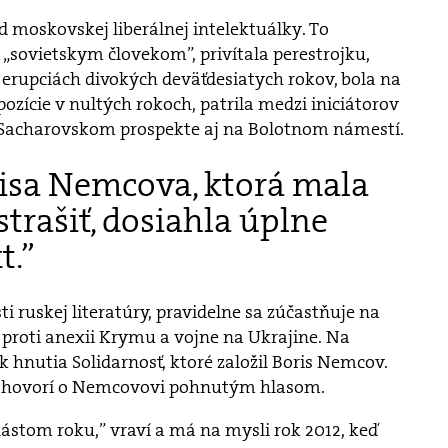
d moskovskej liberálnej intelektuálky. To
„sovietskym človekom”, privítala perestrojku,
 erupciách divokých deväťdesiatych rokov, bola na
ozície v nultých rokoch, patrila medzi iniciátorov
 Sacharovskom prospekte aj na Bolotnom námestí.
isa Nemcova, ktorá mala
trašiť, dosiahla úplne
t.”
i ruskej literatúry, pravidelne sa zúčastňuje na
 proti anexii Krymu a vojne na Ukrajine. Na
 hnutia Solidarnosť, ktoré založil Boris Nemcov.
a,” hovorí o Nemcovovi pohnutým hlasom.
ástom roku,” vraví a má na mysli rok 2012, keď