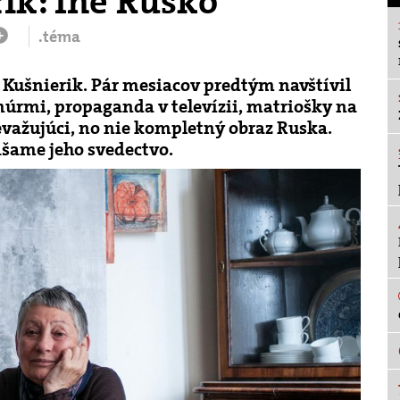
ik: Iné Rusko
.téma
+
 Kušnierik. Pár mesiacov predtým navštívil
úrmi, propaganda v televízii, matriošky na
važujúci, no nie kompletný obraz Ruska.​
šame jeho svedectvo.