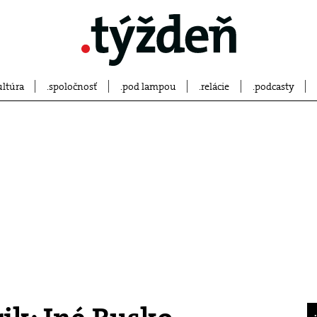
ultúra
spoločnosť
pod lampou
relácie
podcasty