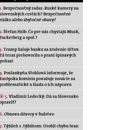
1.
Bezpečnostný radar: Ruské kamery na
slovenských cestách? Bezpečnostné
riziko alebo zbytočné obavy?
2.
Štefan Hríb: Čo pre nás chystajú Musk,
Zuckerberg a spol.?
3.
Trump žaluje banku za zrušenie účtov.
Tá teraz prehovorila o praní špinavých
peňazí
4.
Poslankyňa Stohlová informuje, že
Európska komisia považuje zonácie za
problematické a žiada o ich nápravu
5.
Vladimír Ledecký: Dá sa Slovensko
opraviť?
6.
Obnova dôvery v ľudstvo
7.
Týždeň s .týždňom: Urobil chybu Ivan