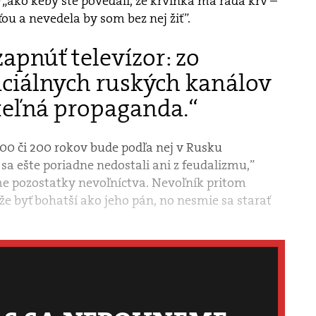
je „ako keby ste povedali, že krvinka má rada krv –
ou a nevedela by som bez nej žiť”.
pnúť televízor: zo
iciálnych ruských kanálov
teľná propaganda.“
 100 či 200 rokov bude podľa nej v Rusku
a ešte poriadne nedostali ani z feudalizmu,”
me pozostatky nevoľníctva. Nevoľník pritom
 byť bohatší ako jeho pán, no nesmie sa starať