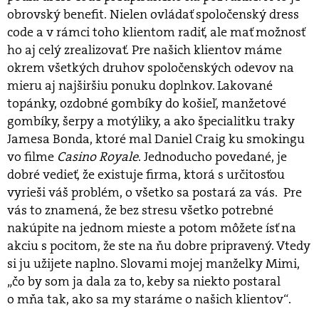
obrovský benefit. Nielen ovládať spoločenský dress
code a v rámci toho klientom radiť, ale mať možnosť
ho aj celý zrealizovať. Pre našich klientov máme
okrem všetkých druhov spoločenských odevov na
mieru aj najširšiu ponuku doplnkov. Lakované
topánky, ozdobné gombíky do košieľ, manžetové
gombíky, šerpy a motýliky, a ako špecialitku traky
Jamesa Bonda, ktoré mal Daniel Craig ku smokingu
vo filme
Casino Royale
. Jednoducho povedané, je
dobré vedieť, že existuje firma, ktorá s určitosťou
vyrieši váš problém, o všetko sa postará za vás. Pre
vás to znamená, že bez stresu všetko potrebné
nakúpite na jednom mieste a potom môžete ísť na
akciu s pocitom, že ste na ňu dobre pripravený. Vtedy
si ju užijete naplno. Slovami mojej manželky Mimi,
„čo by som ja dala za to, keby sa niekto postaral
o mňa tak, ako sa my staráme o našich klientov“.