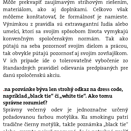
Môže prekvapiť zaujímavým strihovým riešením,
materiálom, ako aj doplnkami. Celkovo však
môžeme konštatovať, že formálnosť je namieste.
Výnimkou z pravidla sú extravagantní ľudia alebo
umelci, ktorí sa svojím spôsobom života vymykajú
konvenčným spoločenským normám. Tak ako
pútajú na seba pozornosť svojím dielom a prácou,
tak obvykle pútajú pozornosť aj svojím zovňajškom.
V ich prípade ide o tolerovateľné vybočenie zo
štandardných pravidiel odievania predpísaných pre
danú spoločenskú akciu.
na pozvánke býva len strohý odkaz na dress code,
napríklad „black tie“ či „white tie“. Ako tomu
správne rozumieť?
Správny večerný odev je jednoznačne určený
požadovanou farbou motýlika. Ku smokingu patrí
tradične čierny motýlik, takže poznámka „black tie“