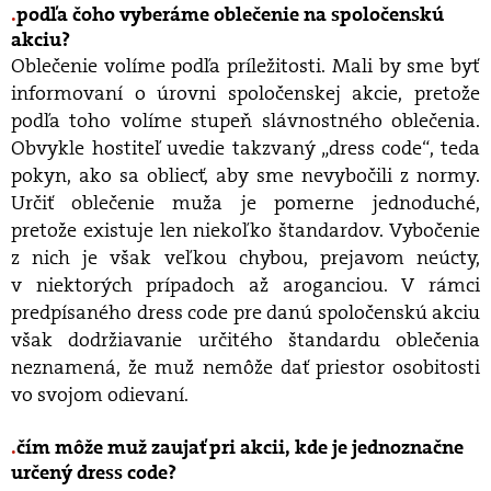
podľa čoho vyberáme oblečenie na spoločenskú
akciu?
Oblečenie volíme podľa príležitosti. Mali by sme byť
informovaní o úrovni spoločenskej akcie, pretože
podľa toho volíme stupeň slávnostného oblečenia.
Obvykle hostiteľ uvedie takzvaný „dress code“, teda
pokyn, ako sa obliecť, aby sme nevybočili z normy.
Určiť oblečenie muža je pomerne jednoduché,
pretože existuje len niekoľko štandardov. Vybočenie
z nich je však veľkou chybou, prejavom neúcty,
v niektorých prípadoch až aroganciou. V rámci
predpísaného dress code pre danú spoločenskú akciu
však dodržiavanie určitého štandardu oblečenia
neznamená, že muž nemôže dať priestor osobitosti
vo svojom odievaní.
čím môže muž zaujať pri akcii, kde je jednoznačne
určený dress code?