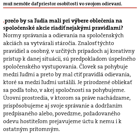
muž nemôže dať priestor osobitosti vo svojom odievaní.
prečo by sa ľudia mali pri výbere oblečenia na
spoločenské akcie riadiť nejakými pravidlami?
Normy správania a odievania na spoločenských
akciách sa vytvárali stáročia. Znalosť týchto
pravidiel a osobný, v určitých prípadoch aj kreatívny
prístup k danej situácii, sú predpokladom úspešného
spoločenského vystupovania. Človek sa pohybuje
medzi ľuďmi a preto by mal ctiť pravidlá odievania,
ktoré sa medzi ľuďmi ustálili. Je prirodzené obliekať
sa podľa toho, v akej spoločnosti sa pohybujeme.
Úrovni prostredia, v ktorom sa práve nachádzame,
prispôsobujeme aj svoje správanie a dodržaním
predpísaného alebo, povedzme, požadovaného
odevu hostiteľom prejavujeme úctu k nemu i k
ostatným prítomným.