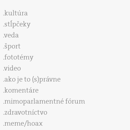
kultúra
stĺpčeky
veda
šport
fototémy
video
ako je to (s)právne
komentáre
mimoparlamentné fórum
zdravotníctvo
meme/hoax