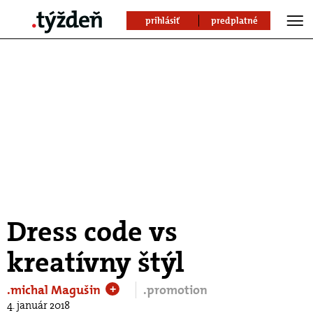
prihlásiť
predplatné
Dress code vs
kreatívny štýl
.michal Magušin
.promotion
+
4. január 2018