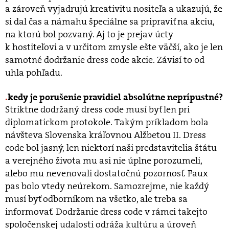
a zároveň vyjadrujú kreativitu nositeľa a ukazujú, že
si dal čas a námahu špeciálne sa pripraviť na akciu,
na ktorú bol pozvaný. Aj to je prejav úcty
k hostiteľovi a v určitom zmysle ešte väčší, ako je len
samotné dodržanie dress code akcie. Závisí to od
uhla pohľadu.
kedy je porušenie pravidiel absolútne neprípustné?
Striktne dodržaný dress code musí byť len pri
diplomatickom protokole. Takým príkladom bola
návšteva Slovenska kráľovnou Alžbetou II. Dress
code bol jasný, len niektorí naši predstavitelia štátu
a verejného života mu asi nie úplne porozumeli,
alebo mu nevenovali dostatočnú pozornosť. Faux
pas bolo vtedy neúrekom. Samozrejme, nie každý
musí byť odborníkom na všetko, ale treba sa
informovať. Dodržanie dress code v rámci takejto
spoločenskej udalosti odráža kultúru a úroveň