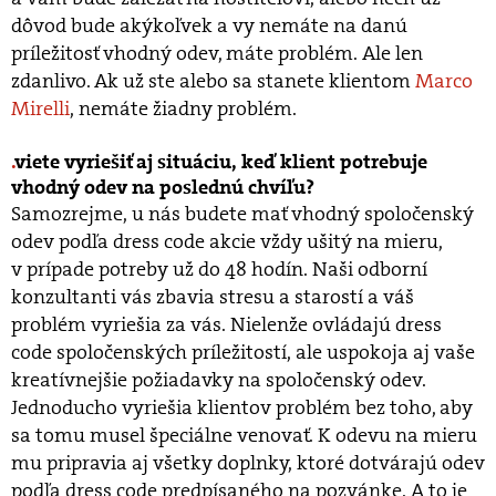
dôvod bude akýkoľvek a vy nemáte na danú
príležitosť vhodný odev, máte problém. Ale len
zdanlivo. Ak už ste alebo sa stanete klientom
Marco
Mirelli
, nemáte žiadny problém.
viete vyriešiť aj situáciu, keď klient potrebuje
vhodný odev na poslednú chvíľu?
Samozrejme, u nás budete mať vhodný spoločenský
odev podľa dress code akcie vždy ušitý na mieru,
v prípade potreby už do 48 hodín. Naši odborní
konzultanti vás zbavia stresu a starostí a váš
problém vyriešia za vás. Nielenže ovládajú dress
code spoločenských príležitostí, ale uspokoja aj vaše
kreatívnejšie požiadavky na spoločenský odev.
Jednoducho vyriešia klientov problém bez toho, aby
sa tomu musel špeciálne venovať. K odevu na mieru
mu pripravia aj všetky doplnky, ktoré dotvárajú odev
podľa dress code predpísaného na pozvánke. A to je