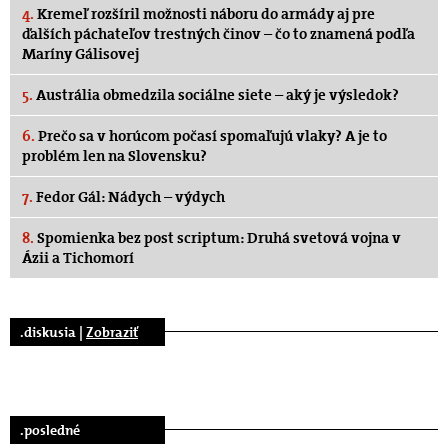
4.
Kremeľ rozšíril možnosti náboru do armády aj pre
ďalších páchateľov trestných činov – čo to znamená podľa
Maríny Gálisovej
5.
Austrália obmedzila sociálne siete – aký je výsledok?
6.
Prečo sa v horúcom počasí spomaľujú vlaky? A je to
problém len na Slovensku?
7.
Fedor Gál: Nádych – výdych
8.
Spomienka bez post scriptum: Druhá svetová vojna v
Ázii a Tichomorí
.diskusia |
Zobraziť
.posledné