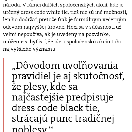
národa. V rámci ďalších spoločenských akcií, kde je
určený dress code white tie, tiež nie sú iné možnosti,
len ho dodržať, pretože frak je formálnym večerným
odevom najvyššej úrovne. Hoci sa v súčasnosti už
veľmi nepoužíva, ak je uvedený na pozvánke,
môžeme si byť istí, že ide o spoločenskú akciu toho
najvyššieho významu.
„Dôvodom uvoľňovania
pravidiel je aj skutočnosť,
že plesy, kde sa
najčastejšie predpisuje
dress code black tie,
strácajú punc tradičnej
“
noblesy.