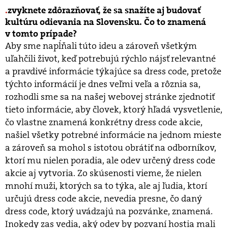
zvyknete zdôrazňovať, že sa snažíte aj budovať
kultúru odievania na Slovensku. Čo to znamená
v tomto prípade?
Aby sme napĺňali túto ideu a zároveň všetkým
uľahčili život, keď potrebujú rýchlo nájsť relevantné
a pravdivé informácie týkajúce sa dress code, pretože
týchto informácií je dnes veľmi veľa a rôznia sa,
rozhodli sme sa na našej webovej stránke zjednotiť
tieto informácie, aby človek, ktorý hľadá vysvetlenie,
čo vlastne znamená konkrétny dress code akcie,
našiel všetky potrebné informácie na jednom mieste
a zároveň sa mohol s istotou obrátiť na odborníkov,
ktorí mu nielen poradia, ale odev určený dress code
akcie aj vytvoria. Zo skúsenosti vieme, že nielen
mnohí muži, ktorých sa to týka, ale aj ľudia, ktorí
určujú dress code akcie, nevedia presne, čo daný
dress code, ktorý uvádzajú na pozvánke, znamená.
Inokedy zas vedia, aký odev by pozvaní hostia mali