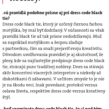
sú pravidlá podobne prísne aj pri dress code black
tie?
Dress code black tie, ktorý je určený čiernou farbou
motýlika, by mal byť dodržaný. V súčasnosti sa však
pravidlá black tie až tak prísne nedodržiavajú. Muž
sa napríklad motýlikom a šerpou zlaďuje
s partnerkou, čím sa snaží prejaviť svoju kreativitu.
Dôvodom uvoľňovania pravidiel je aj skutočnosť, že
plesy, kde sa najčastejšie predpisuje dress code black
tie, strácajú punc tradičnej noblesy. Dnes sa stávajú
skôr koncertmi viacerých interpretov a niekedy až
diskotékami či zábavami. V určitom zmysle to je nie
je na škodu veci. Inak povedané, protokol verzus
oslava života, respektíve dress code verzus kreatívny
štýl.
keď spomínate dress code black tie, čo si pod tým