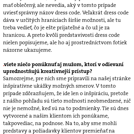
mať oblečený, ale nevedia, aký v tomto prípade
uviesť správny názov dress code. Veľakrát dress code
dáva v určitých hraniciach širšie možnosti, ale tu
treba vedieť, čo je ešte prijateľné a čo už je za
hranicou. A preto kvôli predstavivosti dress code
nielen popisujeme, ale ho aj prostredníctvom fotiek
názorne ukazujeme.
viete niečo ponúknuť aj mužom, ktorí v odievaní
uprednostňujú kreatívnejší prístup?
Samozrejme, pre nich sme pripravili na našej stránke
inšpiratívne ukážky možných smerov. V tomto
prípade zdôrazňujem, že ide len o inšpiráciu, pretože
z nášho pohľadu sú tieto možnosti neobmedzené, nič
nie je nemožné, keď sú na to podmienky. Tie sú dnes
vytvorené a našim klientom ich ponúkame,
takpovediac, na podnose. Na to, aby sme mohli
predstavy a požiadavky klientov premieňať na