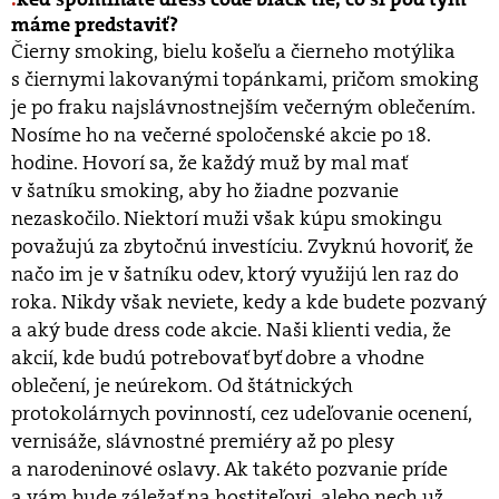
máme predstaviť?
Čierny smoking, bielu košeľu a čierneho motýlika
s čiernymi lakovanými topánkami, pričom smoking
je po fraku najslávnostnejším večerným oblečením.
Nosíme ho na večerné spoločenské akcie po 18.
hodine. Hovorí sa, že každý muž by mal mať
v šatníku smoking, aby ho žiadne pozvanie
nezaskočilo. Niektorí muži však kúpu smokingu
považujú za zbytočnú investíciu. Zvyknú hovoriť, že
načo im je v šatníku odev, ktorý využijú len raz do
roka. Nikdy však neviete, kedy a kde budete pozvaný
a aký bude dress code akcie. Naši klienti vedia, že
akcií, kde budú potrebovať byť dobre a vhodne
oblečení, je neúrekom. Od štátnických
protokolárnych povinností, cez udeľovanie ocenení,
vernisáže, slávnostné premiéry až po plesy
a narodeninové oslavy. Ak takéto pozvanie príde
a vám bude záležať na hostiteľovi, alebo nech už