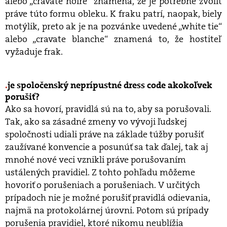
alebo „cravate noire“ znamená, že je potrebné zvoliť
práve túto formu obleku. K fraku patrí, naopak, biely
motýlik, preto ak je na pozvánke uvedené „white tie“
alebo „cravate blanche“ znamená to, že hostiteľ
vyžaduje frak.
je spoločenský neprípustné dress code akokoľvek
porušiť?
Ako sa hovorí, pravidlá sú na to, aby sa porušovali.
Tak, ako sa zásadné zmeny vo vývoji ľudskej
spoločnosti udiali práve na základe túžby porušiť
zaužívané konvencie a posunúť sa tak ďalej, tak aj
mnohé nové veci vznikli práve porušovaním
ustálených pravidiel. Z tohto pohľadu môžeme
hovoriť o porušeniach a porušeniach. V určitých
prípadoch nie je možné porušiť pravidlá odievania,
najmä na protokolárnej úrovni. Potom sú prípady
porušenia pravidiel, ktoré nikomu neublížia