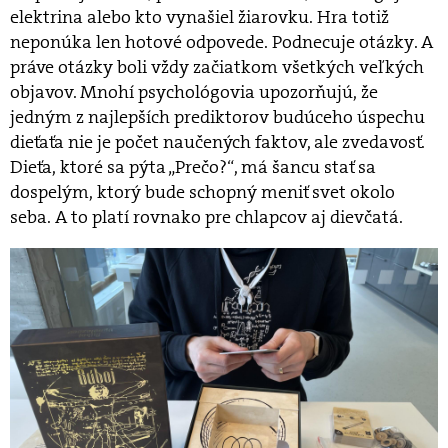
elektrina alebo kto vynašiel žiarovku. Hra totiž
neponúka len hotové odpovede. Podnecuje otázky. A
práve otázky boli vždy začiatkom všetkých veľkých
objavov. Mnohí psychológovia upozorňujú, že
jedným z najlepších prediktorov budúceho úspechu
dieťaťa nie je počet naučených faktov, ale zvedavosť.
Dieťa, ktoré sa pýta „Prečo?“, má šancu stať sa
dospelým, ktorý bude schopný meniť svet okolo
seba. A to platí rovnako pre chlapcov aj dievčatá.