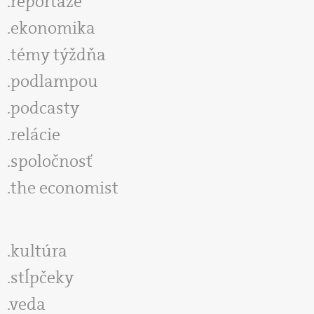
reportáže
ekonomika
témy týždňa
podlampou
podcasty
relácie
spoločnosť
the economist
kultúra
stĺpčeky
veda