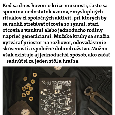
Keď sa dnes hovorí o kríze mužnosti, často sa
spomína nedostatok vzorov, zmysluplných
rituálov či spoločných aktivít, pri ktorých by
sa mohli stretávať otcovia so synmi, starí
otcovia s vnukmi alebo jednoducho rodiny
naprieč generáciami. Mužské kruhy sa snažia
vytvárať priestor na rozhovor, odovzdávanie
skúseností a spoločné dobrodružstvo. Možno
však existuje aj jednoduchší spôsob, ako začať
– sadnúť si za jeden stôl a hrať sa.