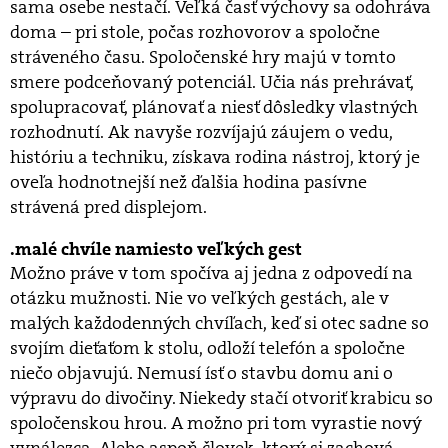
sama osebe nestačí. Veľká časť výchovy sa odohráva
doma – pri stole, počas rozhovorov a spoločne
stráveného času. Spoločenské hry majú v tomto
smere podceňovaný potenciál. Učia nás prehrávať,
spolupracovať, plánovať a niesť dôsledky vlastných
rozhodnutí. Ak navyše rozvíjajú záujem o vedu,
históriu a techniku, získava rodina nástroj, ktorý je
oveľa hodnotnejší než ďalšia hodina pasívne
strávená pred displejom.
malé chvíle namiesto veľkých gest
Možno práve v tom spočíva aj jedna z odpovedí na
otázku mužnosti. Nie vo veľkých gestách, ale v
malých každodenných chvíľach, keď si otec sadne so
svojím dieťaťom k stolu, odloží telefón a spoločne
niečo objavujú. Nemusí ísť o stavbu domu ani o
výpravu do divočiny. Niekedy stačí otvoriť krabicu so
spoločenskou hrou. A možno pri tom vyrastie nový
vynálezca. Alebo aspoň človek, ktorý si zachová