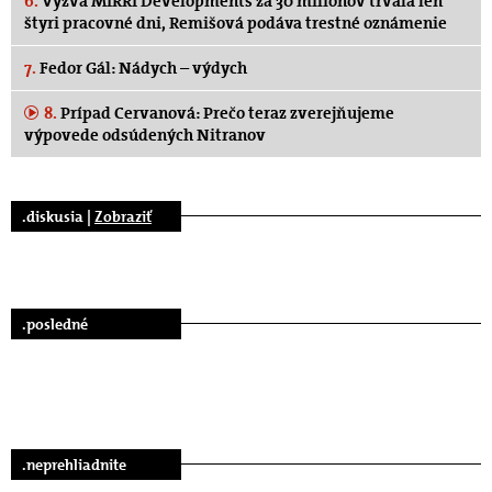
6.
Výzva MIRRI Developments za 30 miliónov trvala len
štyri pracovné dni, Remišová podáva trestné oznámenie
7.
Fedor Gál: Nádych – výdych
8.
Prípad Cervanová: Prečo teraz zverejňujeme
výpovede odsúdených Nitranov
.diskusia |
Zobraziť
.posledné
.neprehliadnite