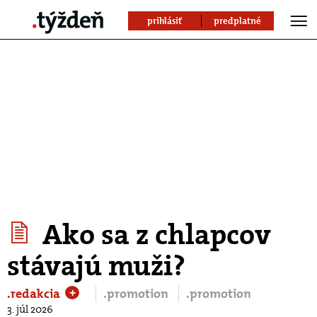
prihlásiť
predplatné
Ako sa z chlapcov
stávajú muži?
.redakcia
.promotion
.promotion
+
3. júl 2026