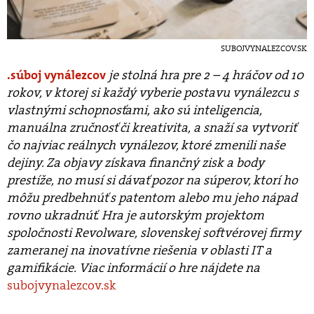
SUBOJVYNALEZCOV.SK
súboj vynálezcov
je stolná hra pre 2 – 4 hráčov od 10
rokov, v ktorej si každý vyberie postavu vynálezcu s
vlastnými schopnosťami, ako sú inteligencia,
manuálna zručnosť či kreativita, a snaží sa vytvoriť
čo najviac reálnych vynálezov, ktoré zmenili naše
dejiny. Za objavy získava finančný zisk a body
prestíže, no musí si dávať pozor na súperov, ktorí ho
môžu predbehnúť s patentom alebo mu jeho nápad
rovno ukradnúť. Hra je autorským projektom
spoločnosti Revolware, slovenskej softvérovej firmy
zameranej na inovatívne riešenia v oblasti IT a
gamifikácie. Viac informácií o hre nájdete na
subojvynalezcov.sk