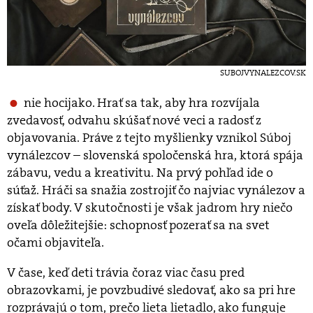
SUBOJVYNALEZCOV.SK
nie hocijako. Hrať sa tak, aby hra rozvíjala
zvedavosť, odvahu skúšať nové veci a radosť z
objavovania. Práve z tejto myšlienky vznikol Súboj
vynálezcov – slovenská spoločenská hra, ktorá spája
zábavu, vedu a kreativitu. Na prvý pohľad ide o
súťaž. Hráči sa snažia zostrojiť čo najviac vynálezov a
získať body. V skutočnosti je však jadrom hry niečo
oveľa dôležitejšie: schopnosť pozerať sa na svet
očami objaviteľa.
V čase, keď deti trávia čoraz viac času pred
obrazovkami, je povzbudivé sledovať, ako sa pri hre
rozprávajú o tom, prečo lieta lietadlo, ako funguje