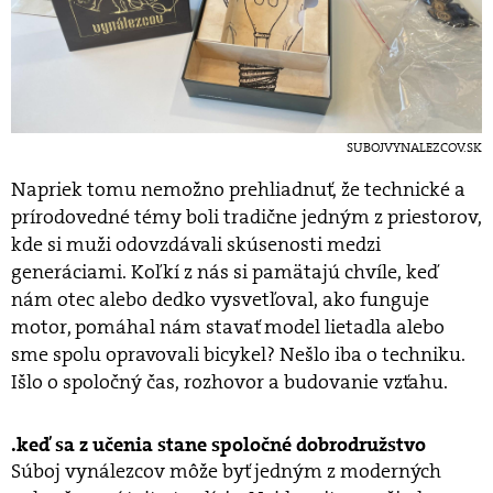
SUBOJVYNALEZCOV.SK
Napriek tomu nemožno prehliadnuť, že technické a
prírodovedné témy boli tradične jedným z priestorov,
kde si muži odovzdávali skúsenosti medzi
generáciami. Koľkí z nás si pamätajú chvíle, keď
nám otec alebo dedko vysvetľoval, ako funguje
motor, pomáhal nám stavať model lietadla alebo
sme spolu opravovali bicykel? Nešlo iba o techniku.
Išlo o spoločný čas, rozhovor a budovanie vzťahu.
keď sa z učenia stane spoločné dobrodružstvo
Súboj vynálezcov môže byť jedným z moderných