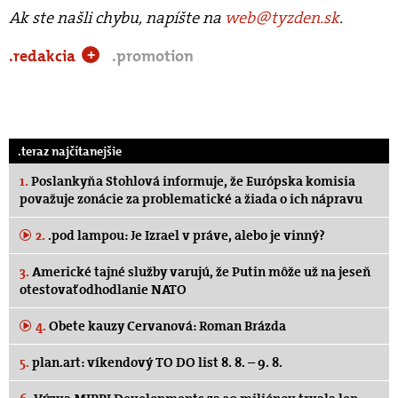
Ak ste našli chybu, napíšte na
web@tyzden.sk
.
.redakcia
.promotion
+
.teraz najčítanejšie
1.
Poslankyňa Stohlová informuje, že Európska komisia
považuje zonácie za problematické a žiada o ich nápravu
2.
.pod lampou: Je Izrael v práve, alebo je vinný?
3.
Americké tajné služby varujú, že Putin môže už na jeseň
otestovať odhodlanie NATO
4.
Obete kauzy Cervanová: Roman Brázda
5.
plan.art: víkendový TO DO list 8. 8. – 9. 8.