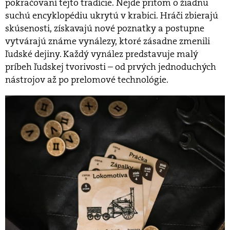
pokračovaní tejto tradície. Nejde pritom o žiadnu
suchú encyklopédiu ukrytú v krabici. Hráči zbierajú
skúsenosti, získavajú nové poznatky a postupne
vytvárajú známe vynálezy, ktoré zásadne zmenili
ľudské dejiny. Každý vynález predstavuje malý
príbeh ľudskej tvorivosti – od prvých jednoduchých
nástrojov až po prelomové technológie.