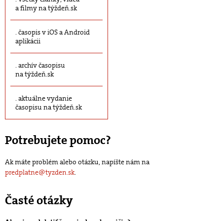
a filmy na týždeň.sk
časopis v iOS a Android
aplikácii
archív časopisu
na týždeň.sk
aktuálne vydanie
časopisu na týždeň.sk
Potrebujete pomoc?
Ak máte problém alebo otázku, napíšte nám na
predplatne@tyzden.sk
.
Časté otázky