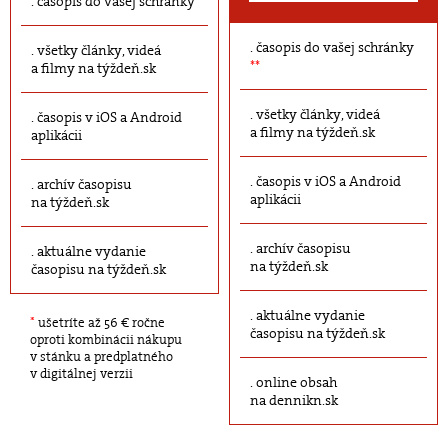
časopis do vašej schránky
časopis do vašej schránky
všetky články, videá
**
a filmy na týždeň.sk
všetky články, videá
časopis v iOS a Android
a filmy na týždeň.sk
aplikácii
časopis v iOS a Android
archív časopisu
aplikácii
na týždeň.sk
archív časopisu
aktuálne vydanie
na týždeň.sk
časopisu na týždeň.sk
aktuálne vydanie
*
ušetríte až 56 € ročne
časopisu na týždeň.sk
oproti kombinácii nákupu
v stánku a predplatného
v digitálnej verzii
online obsah
na dennikn.sk