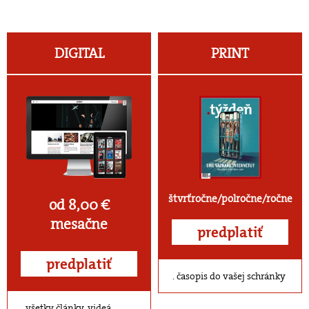
DIGITAL
PRINT
štvrťročne/polročne/ročne
od 8,00 €
mesačne
predplatiť
predplatiť
časopis do vašej schránky
všetky články, videá