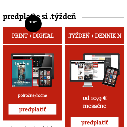
predplaťte si .týždeň
TOP*
PRINT + DIGITAL
.TÝŽDEŇ +
DENNÍK N
polročne/ročne
od 10,9 €
mesačne
predplatiť
predplatiť