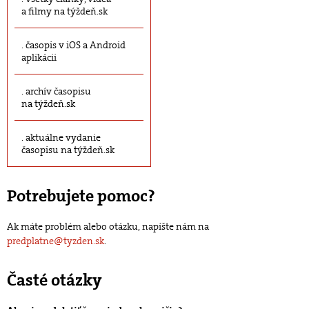
a filmy na týždeň.sk
časopis v iOS a Android
aplikácii
archív časopisu
na týždeň.sk
aktuálne vydanie
časopisu na týždeň.sk
Potrebujete pomoc?
Ak máte problém alebo otázku, napíšte nám na
predplatne@tyzden.sk
.
Časté otázky