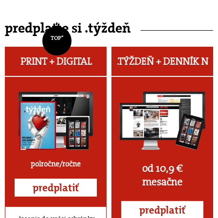
predplaťte si .týždeň
TOP*
PRINT + DIGITAL
.TÝŽDEŇ +
DENNÍK N
polročne/ročne
od 10,9 €
mesačne
predplatiť
predplatiť