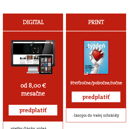
DIGITAL
PRINT
štvrťročne/polročne/ročne
od 8,00 €
mesačne
predplatiť
predplatiť
časopis do vašej schránky
všetky články, videá