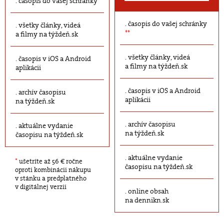
časopis do vašej schránky
časopis do vašej schránky
všetky články, videá
**
a filmy na týždeň.sk
všetky články, videá
časopis v iOS a Android
a filmy na týždeň.sk
aplikácii
časopis v iOS a Android
archív časopisu
aplikácii
na týždeň.sk
archív časopisu
aktuálne vydanie
na týždeň.sk
časopisu na týždeň.sk
aktuálne vydanie
*
ušetríte až 56 € ročne
časopisu na týždeň.sk
oproti kombinácii nákupu
v stánku a predplatného
v digitálnej verzii
online obsah
na dennikn.sk