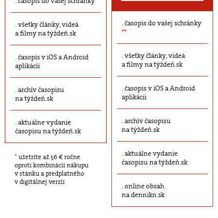
časopis do vašej schránky
časopis do vašej schránky
všetky články, videá
**
a filmy na týždeň.sk
všetky články, videá
časopis v iOS a Android
a filmy na týždeň.sk
aplikácii
časopis v iOS a Android
archív časopisu
aplikácii
na týždeň.sk
archív časopisu
aktuálne vydanie
na týždeň.sk
časopisu na týždeň.sk
aktuálne vydanie
*
ušetríte až 56 € ročne
časopisu na týždeň.sk
oproti kombinácii nákupu
v stánku a predplatného
v digitálnej verzii
online obsah
na dennikn.sk