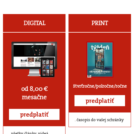
DIGITAL
PRINT
štvrťročne/polročne/ročne
od 8,00 €
mesačne
predplatiť
predplatiť
časopis do vašej schránky
všetky články, videá