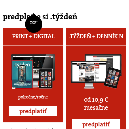
predplaťte si .týždeň
TOP*
PRINT + DIGITAL
.TÝŽDEŇ +
DENNÍK N
polročne/ročne
od 10,9 €
mesačne
predplatiť
predplatiť