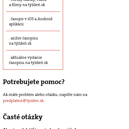
a filmy na týždeň.sk
časopis v iOS a Android
aplikácii
archív časopisu
na týždeň.sk
aktuálne vydanie
časopisu na týždeň.sk
Potrebujete pomoc?
Ak máte problém alebo otázku, napíšte nám na
predplatne@tyzden.sk
.
Časté otázky