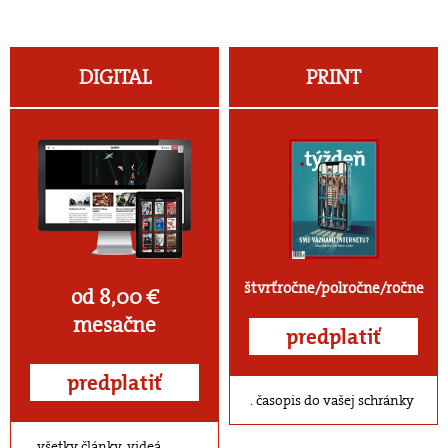
DIGITAL
PRINT
štvrťročne/polročne/ročne
od 8,00 €
mesačne
predplatiť
predplatiť
časopis do vašej schránky
všetky články, videá