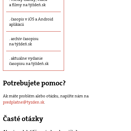
a filmy na týždeň.sk
časopis v iOS a Android
aplikácii
archív časopisu
na týždeň.sk
aktuálne vydanie
časopisu na týždeň.sk
Potrebujete pomoc?
Ak máte problém alebo otázku, napíšte nám na
predplatne@tyzden.sk
.
Časté otázky