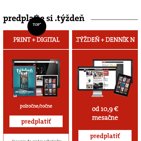
predplaťte si .týždeň
TOP*
PRINT + DIGITAL
.TÝŽDEŇ +
DENNÍK N
polročne/ročne
od 10,9 €
mesačne
predplatiť
predplatiť