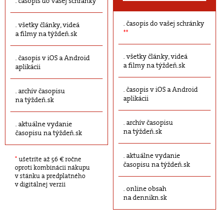
časopis do vašej schránky
časopis do vašej schránky
všetky články, videá
**
a filmy na týždeň.sk
všetky články, videá
časopis v iOS a Android
a filmy na týždeň.sk
aplikácii
časopis v iOS a Android
archív časopisu
aplikácii
na týždeň.sk
archív časopisu
aktuálne vydanie
na týždeň.sk
časopisu na týždeň.sk
aktuálne vydanie
*
ušetríte až 56 € ročne
časopisu na týždeň.sk
oproti kombinácii nákupu
v stánku a predplatného
v digitálnej verzii
online obsah
na dennikn.sk