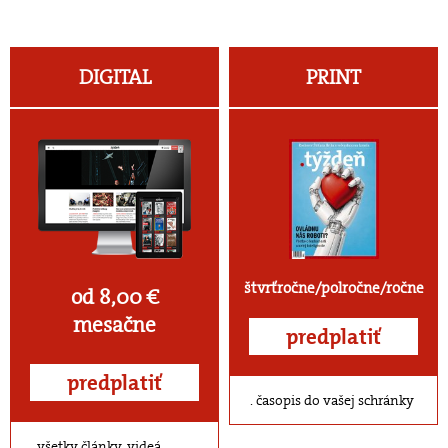
DIGITAL
PRINT
štvrťročne/polročne/ročne
od 8,00 €
mesačne
predplatiť
predplatiť
časopis do vašej schránky
všetky články, videá