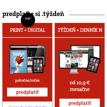
predplaťte si .týždeň
TOP*
PRINT + DIGITAL
.TÝŽDEŇ +
DENNÍK N
polročne/ročne
od 10,9 €
mesačne
predplatiť
predplatiť