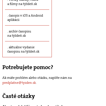
a filmy na týždeň.sk
časopis v iOS a Android
aplikácii
archív časopisu
na týždeň.sk
aktuálne vydanie
časopisu na týždeň.sk
Potrebujete pomoc?
Ak máte problém alebo otázku, napíšte nám na
predplatne@tyzden.sk
.
Časté otázky