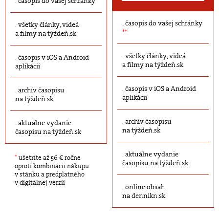
časopis do vašej schránky
časopis do vašej schránky
všetky články, videá
**
a filmy na týždeň.sk
všetky články, videá
časopis v iOS a Android
a filmy na týždeň.sk
aplikácii
časopis v iOS a Android
archív časopisu
aplikácii
na týždeň.sk
archív časopisu
aktuálne vydanie
na týždeň.sk
časopisu na týždeň.sk
aktuálne vydanie
*
ušetríte až 56 € ročne
časopisu na týždeň.sk
oproti kombinácii nákupu
v stánku a predplatného
v digitálnej verzii
online obsah
na dennikn.sk