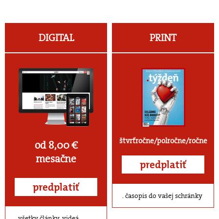
DIGITAL
PRINT
štvrťročne/polročne/ročne
od 8,00 €
mesačne
predplatiť
predplatiť
časopis do vašej schránky
všetky články, videá