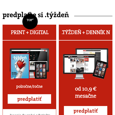
predplaťte si .týždeň
TOP*
PRINT + DIGITAL
.TÝŽDEŇ +
DENNÍK N
polročne/ročne
od 10,9 €
mesačne
predplatiť
predplatiť