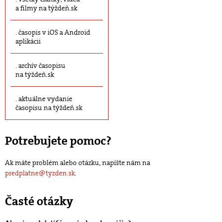
a filmy na týždeň.sk
časopis v iOS a Android
aplikácii
archív časopisu
na týždeň.sk
aktuálne vydanie
časopisu na týždeň.sk
Potrebujete pomoc?
Ak máte problém alebo otázku, napíšte nám na
predplatne@tyzden.sk
.
Časté otázky