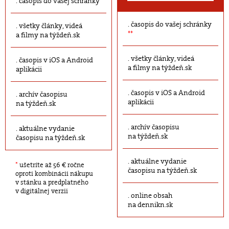
časopis do vašej schránky
časopis do vašej schránky
všetky články, videá
**
a filmy na týždeň.sk
všetky články, videá
časopis v iOS a Android
a filmy na týždeň.sk
aplikácii
časopis v iOS a Android
archív časopisu
aplikácii
na týždeň.sk
archív časopisu
aktuálne vydanie
na týždeň.sk
časopisu na týždeň.sk
aktuálne vydanie
*
ušetríte až 56 € ročne
časopisu na týždeň.sk
oproti kombinácii nákupu
v stánku a predplatného
v digitálnej verzii
online obsah
na dennikn.sk