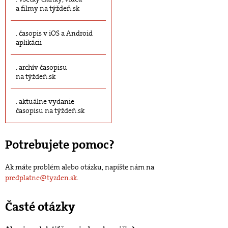
a filmy na týždeň.sk
časopis v iOS a Android
aplikácii
archív časopisu
na týždeň.sk
aktuálne vydanie
časopisu na týždeň.sk
Potrebujete pomoc?
Ak máte problém alebo otázku, napíšte nám na
predplatne@tyzden.sk
.
Časté otázky