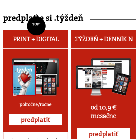
predplaťte si .týždeň
TOP*
PRINT + DIGITAL
.TÝŽDEŇ +
DENNÍK N
polročne/ročne
od 10,9 €
mesačne
predplatiť
predplatiť