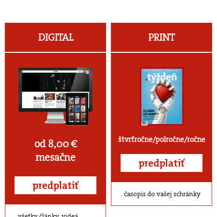
DIGITAL
PRINT
štvrťročne/polročne/ročne
od 8,00 €
mesačne
predplatiť
predplatiť
časopis do vašej schránky
všetky články, videá