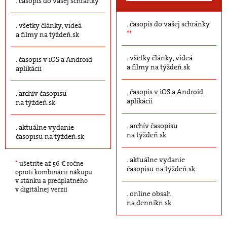
časopis do vašej schránky
časopis do vašej schránky
všetky články, videá
**
a filmy na týždeň.sk
všetky články, videá
časopis v iOS a Android
a filmy na týždeň.sk
aplikácii
časopis v iOS a Android
archív časopisu
aplikácii
na týždeň.sk
archív časopisu
aktuálne vydanie
na týždeň.sk
časopisu na týždeň.sk
aktuálne vydanie
*
ušetríte až 56 € ročne
časopisu na týždeň.sk
oproti kombinácii nákupu
v stánku a predplatného
v digitálnej verzii
online obsah
na dennikn.sk