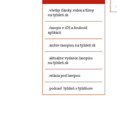
všetky články, videá a filmy
na týždeň.sk
časopis v iOS a Android
aplikácii
archív časopisu na týždeň.sk
aktuálne vydanie časopisu
na týždeň.sk
relácia pod lampou
podcast týždeň s týždňom