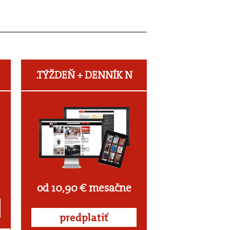
.TÝŽDEŇ +
DENNÍK N
od 10,90 € mesačne
predplatiť