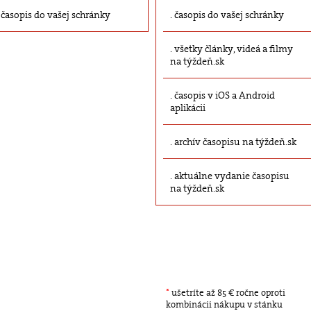
časopis do vašej schránky
časopis do vašej schránky
všetky články, videá a filmy
na týždeň.sk
časopis v iOS a Android
aplikácii
archív časopisu na týždeň.sk
aktuálne vydanie časopisu
na týždeň.sk
*
ušetríte až 85 € ročne oproti
kombinácii nákupu v stánku