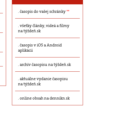
časopis do vašej schránky
**
všetky články, videá a filmy
na týždeň.sk
časopis v iOS a Android
aplikácii
archív časopisu na týždeň.sk
aktuálne vydanie časopisu
na týždeň.sk
online obsah na dennikn.sk