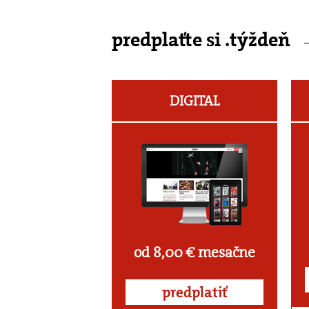
predplaťte si .týždeň
DIGITAL
od 8,00 € mesačne
predplatiť