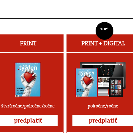
TOP*
PRINT
PRINT + DIGITAL
štvrťročne/polročne/ročne
polročne/ročne
predplatiť
predplatiť