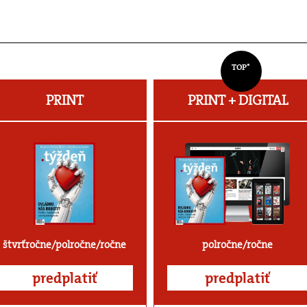
TOP*
PRINT
PRINT + DIGITAL
štvrťročne/polročne/ročne
polročne/ročne
predplatiť
predplatiť