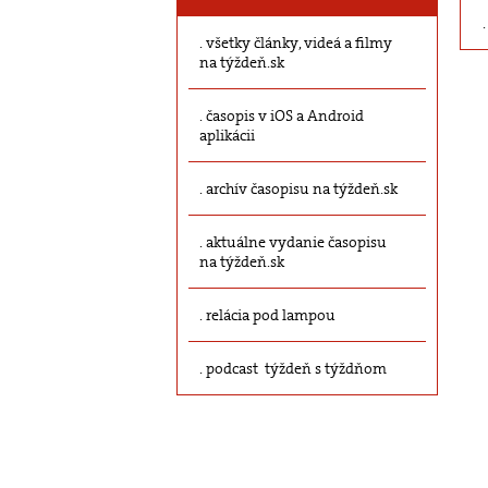
všetky články, videá a filmy
na týždeň.sk
časopis v iOS a Android
aplikácii
archív časopisu na týždeň.sk
aktuálne vydanie časopisu
na týždeň.sk
relácia pod lampou
podcast týždeň s týždňom