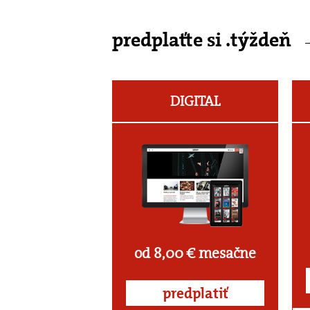
predplaťte si .týždeň
DIGITAL
od 8,00 € mesačne
predplatiť