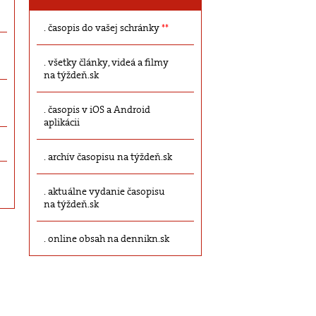
časopis do vašej schránky
**
všetky články, videá a filmy
na týždeň.sk
časopis v iOS a Android
aplikácii
archív časopisu na týždeň.sk
aktuálne vydanie časopisu
na týždeň.sk
online obsah na dennikn.sk