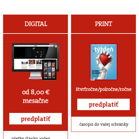
DIGITAL
PRINT
štvrťročne/polročne/ročne
od 8,00 €
mesačne
predplatiť
predplatiť
časopis do vašej schránky
všetky články, videá