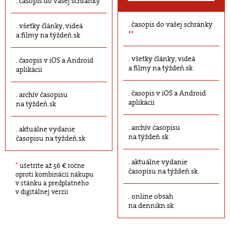
časopis do vašej schránky
časopis do vašej schránky
všetky články, videá
**
a filmy na týždeň.sk
všetky články, videá
časopis v iOS a Android
a filmy na týždeň.sk
aplikácii
časopis v iOS a Android
archív časopisu
aplikácii
na týždeň.sk
archív časopisu
aktuálne vydanie
na týždeň.sk
časopisu na týždeň.sk
aktuálne vydanie
*
ušetríte až 56 € ročne
časopisu na týždeň.sk
oproti kombinácii nákupu
v stánku a predplatného
v digitálnej verzii
online obsah
na dennikn.sk