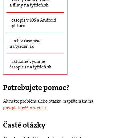
a filmy na týždeň.sk
časopis v iOS a Android
aplikácii
archív časopisu
na týždeň.sk
aktuálne vydanie
časopisu na týždeň.sk
Potrebujete pomoc?
Ak máte problém alebo otázku, napíšte nám na
predplatne@tyzden.sk
.
Časté otázky