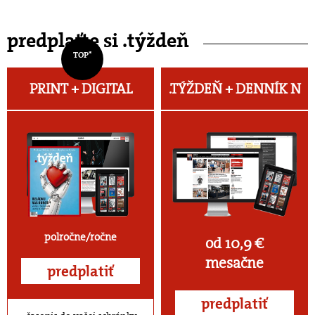
predplaťte si .týždeň
TOP*
PRINT + DIGITAL
.TÝŽDEŇ +
DENNÍK N
polročne/ročne
od 10,9 €
mesačne
predplatiť
predplatiť