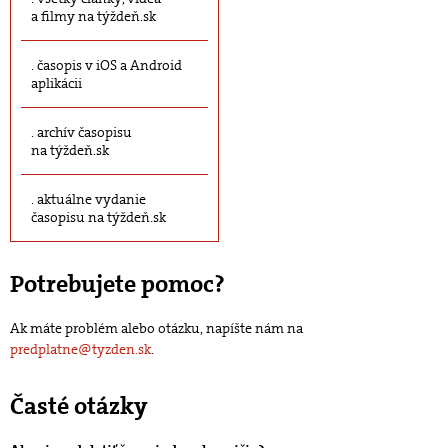
a filmy na týždeň.sk
časopis v iOS a Android
aplikácii
archív časopisu
na týždeň.sk
aktuálne vydanie
časopisu na týždeň.sk
Potrebujete pomoc?
Ak máte problém alebo otázku, napíšte nám na
predplatne@tyzden.sk
.
Časté otázky