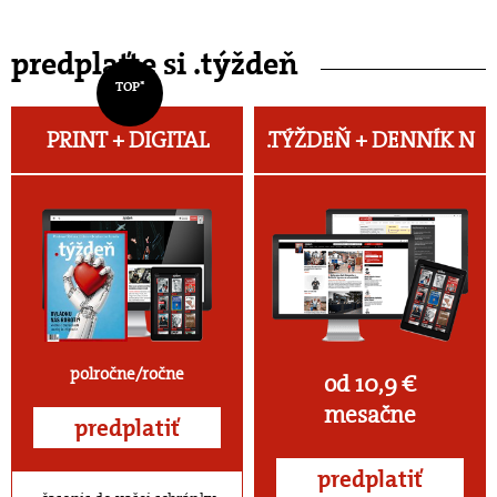
predplaťte si .týždeň
TOP*
PRINT + DIGITAL
.TÝŽDEŇ +
DENNÍK N
polročne/ročne
od 10,9 €
mesačne
predplatiť
predplatiť