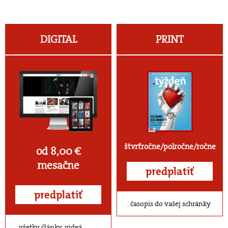
DIGITAL
PRINT
štvrťročne/polročne/ročne
od 8,00 €
mesačne
predplatiť
predplatiť
časopis do vašej schránky
všetky články, videá