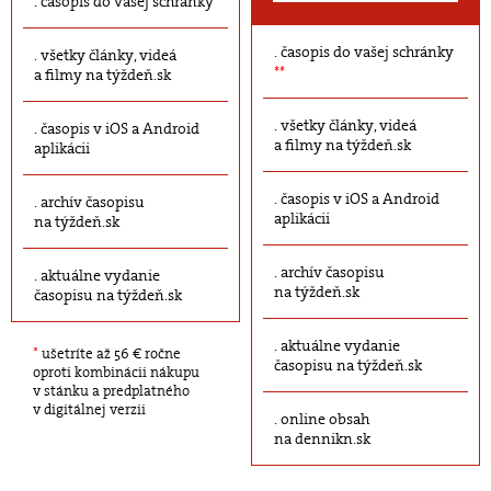
časopis do vašej schránky
časopis do vašej schránky
všetky články, videá
**
a filmy na týždeň.sk
všetky články, videá
časopis v iOS a Android
a filmy na týždeň.sk
aplikácii
časopis v iOS a Android
archív časopisu
aplikácii
na týždeň.sk
archív časopisu
aktuálne vydanie
na týždeň.sk
časopisu na týždeň.sk
aktuálne vydanie
*
ušetríte až 56 € ročne
časopisu na týždeň.sk
oproti kombinácii nákupu
v stánku a predplatného
v digitálnej verzii
online obsah
na dennikn.sk