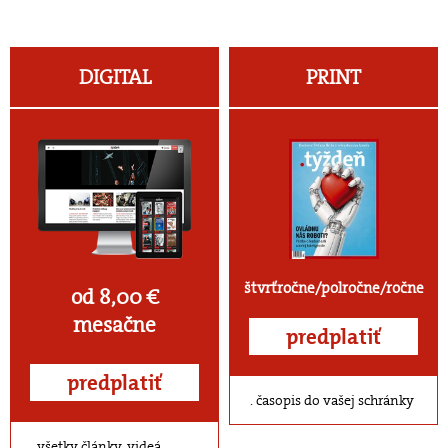
DIGITAL
PRINT
štvrťročne/polročne/ročne
od 8,00 €
mesačne
predplatiť
predplatiť
časopis do vašej schránky
všetky články, videá