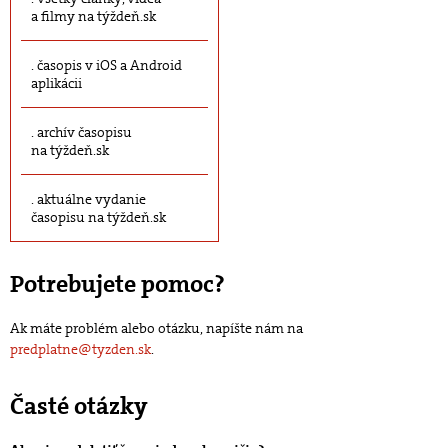
a filmy na týždeň.sk
časopis v iOS a Android
aplikácii
archív časopisu
na týždeň.sk
aktuálne vydanie
časopisu na týždeň.sk
Potrebujete pomoc?
Ak máte problém alebo otázku, napíšte nám na
predplatne@tyzden.sk
.
Časté otázky