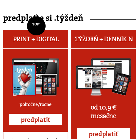
predplaťte si .týždeň
TOP*
PRINT + DIGITAL
.TÝŽDEŇ +
DENNÍK N
polročne/ročne
od 10,9 €
mesačne
predplatiť
predplatiť