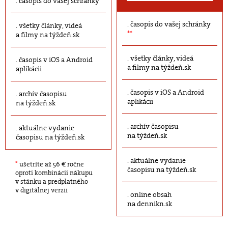
časopis do vašej schránky
časopis do vašej schránky
všetky články, videá
**
a filmy na týždeň.sk
všetky články, videá
časopis v iOS a Android
a filmy na týždeň.sk
aplikácii
časopis v iOS a Android
archív časopisu
aplikácii
na týždeň.sk
archív časopisu
aktuálne vydanie
na týždeň.sk
časopisu na týždeň.sk
aktuálne vydanie
*
ušetríte až 56 € ročne
časopisu na týždeň.sk
oproti kombinácii nákupu
v stánku a predplatného
v digitálnej verzii
online obsah
na dennikn.sk