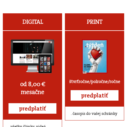
DIGITAL
PRINT
štvrťročne/polročne/ročne
od 8,00 €
mesačne
predplatiť
predplatiť
časopis do vašej schránky
všetky články, videá