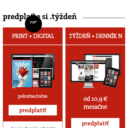
predplaťte si .týždeň
TOP*
PRINT + DIGITAL
.TÝŽDEŇ +
DENNÍK N
polročne/ročne
od 10,9 €
mesačne
predplatiť
predplatiť