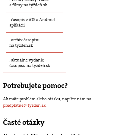
a filmy na týždeň.sk
časopis v iOS a Android
aplikácii
archív časopisu
na týždeň.sk
aktuálne vydanie
časopisu na týždeň.sk
Potrebujete pomoc?
Ak máte problém alebo otázku, napíšte nám na
predplatne@tyzden.sk
.
Časté otázky