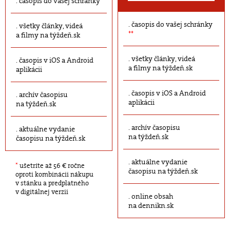
časopis do vašej schránky
časopis do vašej schránky
všetky články, videá
**
a filmy na týždeň.sk
všetky články, videá
časopis v iOS a Android
a filmy na týždeň.sk
aplikácii
časopis v iOS a Android
archív časopisu
aplikácii
na týždeň.sk
archív časopisu
aktuálne vydanie
na týždeň.sk
časopisu na týždeň.sk
aktuálne vydanie
*
ušetríte až 56 € ročne
časopisu na týždeň.sk
oproti kombinácii nákupu
v stánku a predplatného
v digitálnej verzii
online obsah
na dennikn.sk