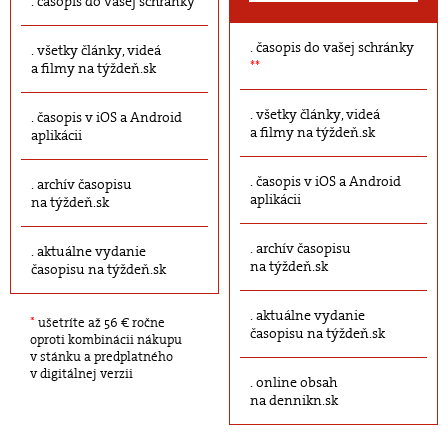
časopis do vašej schránky
časopis do vašej schránky
všetky články, videá
**
a filmy na týždeň.sk
všetky články, videá
časopis v iOS a Android
a filmy na týždeň.sk
aplikácii
časopis v iOS a Android
archív časopisu
aplikácii
na týždeň.sk
archív časopisu
aktuálne vydanie
na týždeň.sk
časopisu na týždeň.sk
aktuálne vydanie
*
ušetríte až 56 € ročne
časopisu na týždeň.sk
oproti kombinácii nákupu
v stánku a predplatného
v digitálnej verzii
online obsah
na dennikn.sk