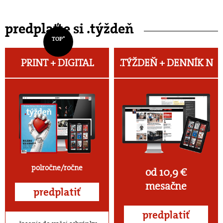
predplaťte si .týždeň
TOP*
PRINT + DIGITAL
.TÝŽDEŇ +
DENNÍK N
polročne/ročne
od 10,9 €
mesačne
predplatiť
predplatiť