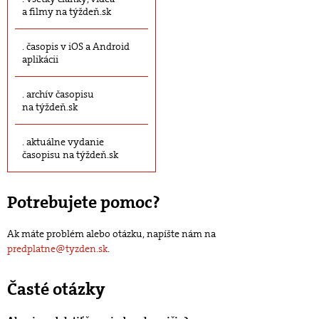
a filmy na týždeň.sk
časopis v iOS a Android
aplikácii
archív časopisu
na týždeň.sk
aktuálne vydanie
časopisu na týždeň.sk
Potrebujete pomoc?
Ak máte problém alebo otázku, napíšte nám na
predplatne@tyzden.sk
.
Časté otázky