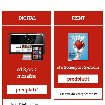
DIGITAL
PRINT
štvrťročne/polročne/ročne
od 8,00 €
mesačne
predplatiť
predplatiť
časopis do vašej schránky
všetky články, videá