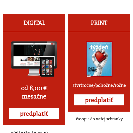
DIGITAL
PRINT
štvrťročne/polročne/ročne
od 8,00 €
mesačne
predplatiť
predplatiť
časopis do vašej schránky
všetky články, videá