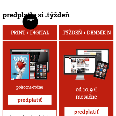
predplaťte si .týždeň
TOP*
PRINT + DIGITAL
.TÝŽDEŇ +
DENNÍK N
polročne/ročne
od 10,9 €
mesačne
predplatiť
predplatiť