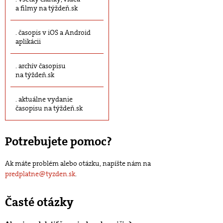
a filmy na týždeň.sk
časopis v iOS a Android
aplikácii
archív časopisu
na týždeň.sk
aktuálne vydanie
časopisu na týždeň.sk
Potrebujete pomoc?
Ak máte problém alebo otázku, napíšte nám na
predplatne@tyzden.sk
.
Časté otázky