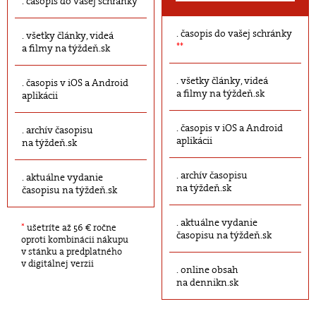
časopis do vašej schránky
časopis do vašej schránky
všetky články, videá
**
a filmy na týždeň.sk
všetky články, videá
časopis v iOS a Android
a filmy na týždeň.sk
aplikácii
časopis v iOS a Android
archív časopisu
aplikácii
na týždeň.sk
archív časopisu
aktuálne vydanie
na týždeň.sk
časopisu na týždeň.sk
aktuálne vydanie
*
ušetríte až 56 € ročne
časopisu na týždeň.sk
oproti kombinácii nákupu
v stánku a predplatného
v digitálnej verzii
online obsah
na dennikn.sk