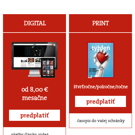
DIGITAL
PRINT
štvrťročne/polročne/ročne
od 8,00 €
mesačne
predplatiť
predplatiť
časopis do vašej schránky
všetky články, videá