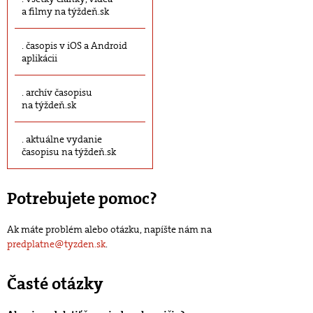
a filmy na týždeň.sk
časopis v iOS a Android
aplikácii
archív časopisu
na týždeň.sk
aktuálne vydanie
časopisu na týždeň.sk
Potrebujete pomoc?
Ak máte problém alebo otázku, napíšte nám na
predplatne@tyzden.sk
.
Časté otázky