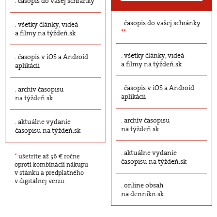
časopis do vašej schránky
časopis do vašej schránky
všetky články, videá
**
a filmy na týždeň.sk
všetky články, videá
časopis v iOS a Android
a filmy na týždeň.sk
aplikácii
časopis v iOS a Android
archív časopisu
aplikácii
na týždeň.sk
archív časopisu
aktuálne vydanie
na týždeň.sk
časopisu na týždeň.sk
aktuálne vydanie
*
ušetríte až 56 € ročne
časopisu na týždeň.sk
oproti kombinácii nákupu
v stánku a predplatného
v digitálnej verzii
online obsah
na dennikn.sk