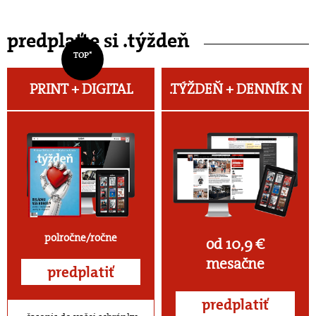
predplaťte si .týždeň
TOP*
PRINT + DIGITAL
.TÝŽDEŇ +
DENNÍK N
polročne/ročne
od 10,9 €
mesačne
predplatiť
predplatiť