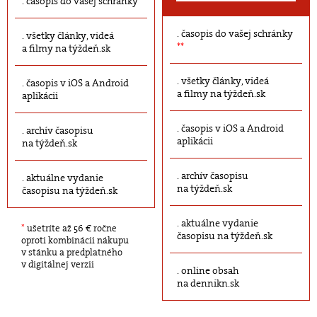
časopis do vašej schránky
časopis do vašej schránky
všetky články, videá
**
a filmy na týždeň.sk
všetky články, videá
časopis v iOS a Android
a filmy na týždeň.sk
aplikácii
časopis v iOS a Android
archív časopisu
aplikácii
na týždeň.sk
archív časopisu
aktuálne vydanie
na týždeň.sk
časopisu na týždeň.sk
aktuálne vydanie
*
ušetríte až 56 € ročne
časopisu na týždeň.sk
oproti kombinácii nákupu
v stánku a predplatného
v digitálnej verzii
online obsah
na dennikn.sk