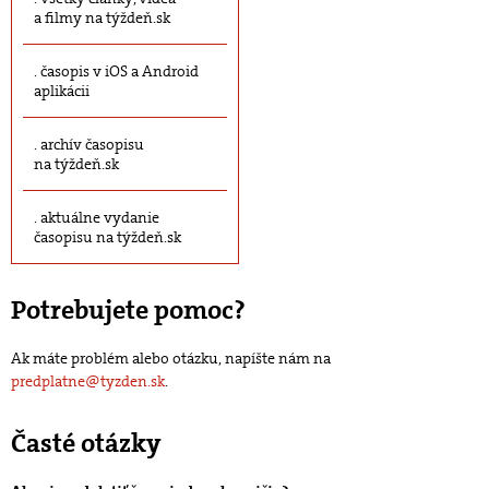
a filmy na týždeň.sk
časopis v iOS a Android
aplikácii
archív časopisu
na týždeň.sk
aktuálne vydanie
časopisu na týždeň.sk
Potrebujete pomoc?
Ak máte problém alebo otázku, napíšte nám na
predplatne@tyzden.sk
.
Časté otázky