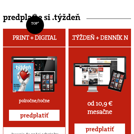
predplaťte si .týždeň
TOP*
PRINT + DIGITAL
.TÝŽDEŇ +
DENNÍK N
polročne/ročne
od 10,9 €
mesačne
predplatiť
predplatiť