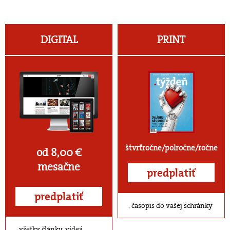
DIGITAL
PRINT
štvrťročne/polročne/ročne
od 8,00 €
mesačne
predplatiť
predplatiť
časopis do vašej schránky
všetky články, videá