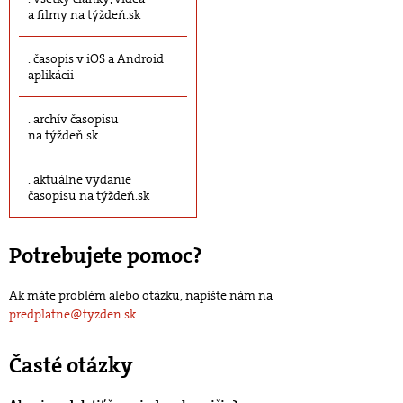
a filmy na týždeň.sk
časopis v iOS a Android
aplikácii
archív časopisu
na týždeň.sk
aktuálne vydanie
časopisu na týždeň.sk
Potrebujete pomoc?
Ak máte problém alebo otázku, napíšte nám na
predplatne@tyzden.sk
.
Časté otázky