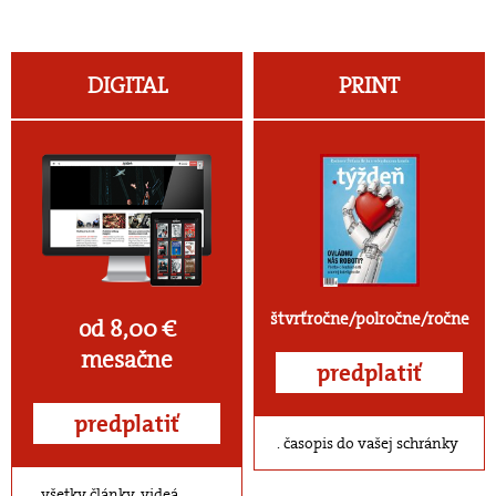
DIGITAL
PRINT
štvrťročne/polročne/ročne
od 8,00 €
mesačne
predplatiť
predplatiť
časopis do vašej schránky
všetky články, videá