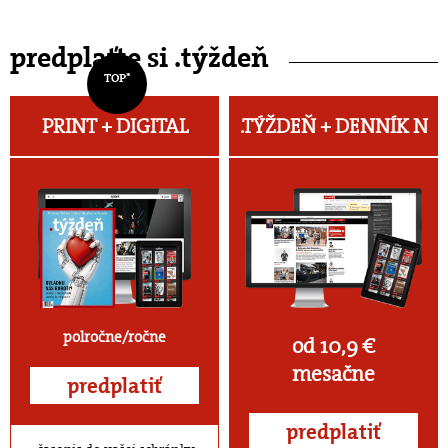
predplaťte si .týždeň
TOP*
PRINT + DIGITAL
.TÝŽDEŇ +
DENNÍK N
polročne/ročne
od 10,9 €
mesačne
predplatiť
predplatiť