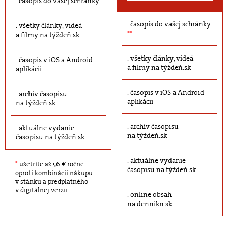
časopis do vašej schránky
časopis do vašej schránky
všetky články, videá
**
a filmy na týždeň.sk
všetky články, videá
časopis v iOS a Android
a filmy na týždeň.sk
aplikácii
časopis v iOS a Android
archív časopisu
aplikácii
na týždeň.sk
archív časopisu
aktuálne vydanie
na týždeň.sk
časopisu na týždeň.sk
aktuálne vydanie
*
ušetríte až 56 € ročne
časopisu na týždeň.sk
oproti kombinácii nákupu
v stánku a predplatného
v digitálnej verzii
online obsah
na dennikn.sk