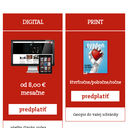
DIGITAL
PRINT
štvrťročne/polročne/ročne
od 8,00 €
mesačne
predplatiť
predplatiť
časopis do vašej schránky
všetky články, videá