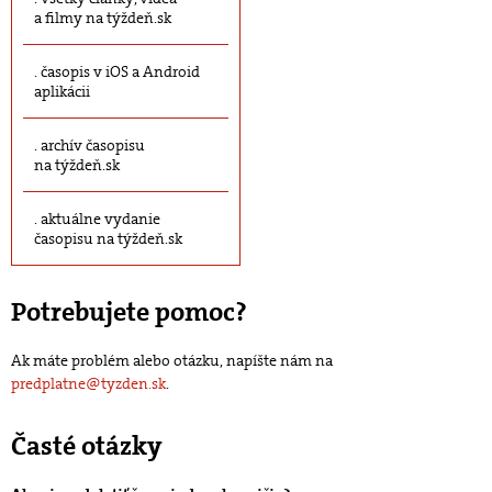
a filmy na týždeň.sk
časopis v iOS a Android
aplikácii
archív časopisu
na týždeň.sk
aktuálne vydanie
časopisu na týždeň.sk
Potrebujete pomoc?
Ak máte problém alebo otázku, napíšte nám na
predplatne@tyzden.sk
.
Časté otázky