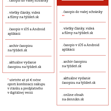
časopis do vašej schránky
časopis do vašej schránky
všetky články, videá
**
a filmy na týždeň.sk
všetky články, videá
časopis v iOS a Android
a filmy na týždeň.sk
aplikácii
časopis v iOS a Android
archív časopisu
aplikácii
na týždeň.sk
archív časopisu
aktuálne vydanie
na týždeň.sk
časopisu na týždeň.sk
aktuálne vydanie
*
ušetríte až 56 € ročne
časopisu na týždeň.sk
oproti kombinácii nákupu
v stánku a predplatného
v digitálnej verzii
online obsah
na dennikn.sk