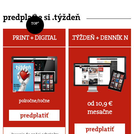
predplaťte si .týždeň
TOP*
PRINT + DIGITAL
.TÝŽDEŇ +
DENNÍK N
polročne/ročne
od 10,9 €
mesačne
predplatiť
predplatiť