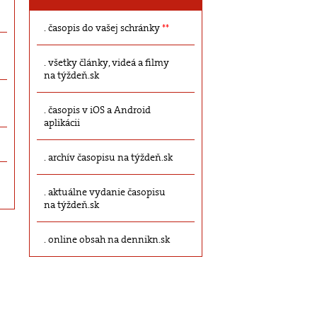
časopis do vašej schránky
**
všetky články, videá a filmy
na týždeň.sk
časopis v iOS a Android
aplikácii
archív časopisu na týždeň.sk
aktuálne vydanie časopisu
na týždeň.sk
online obsah na dennikn.sk