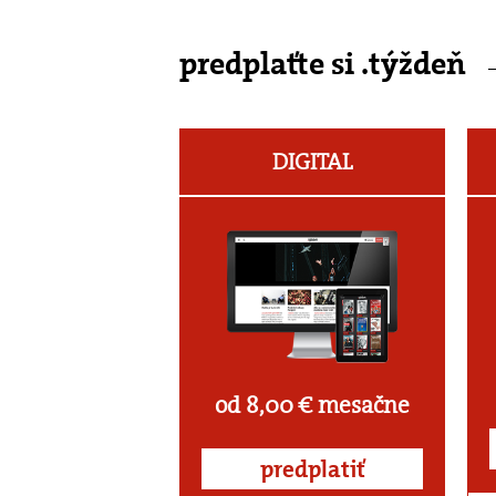
predplaťte si .týždeň
DIGITAL
od 8,00 € mesačne
predplatiť