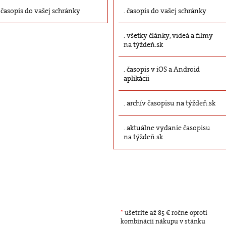
časopis do vašej schránky
časopis do vašej schránky
všetky články, videá a filmy
na týždeň.sk
časopis v iOS a Android
aplikácii
archív časopisu na týždeň.sk
aktuálne vydanie časopisu
na týždeň.sk
*
ušetríte až 85 € ročne oproti
kombinácii nákupu v stánku