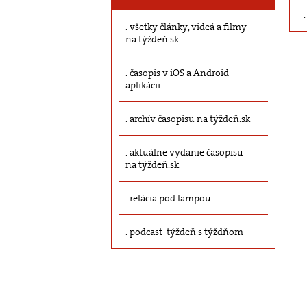
všetky články, videá a filmy
na týždeň.sk
časopis v iOS a Android
aplikácii
archív časopisu na týždeň.sk
aktuálne vydanie časopisu
na týždeň.sk
relácia pod lampou
podcast týždeň s týždňom