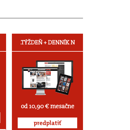
.TÝŽDEŇ +
DENNÍK N
od 10,90 € mesačne
predplatiť