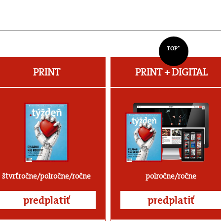
TOP*
PRINT
PRINT + DIGITAL
štvrťročne/polročne/ročne
polročne/ročne
predplatiť
predplatiť