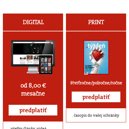
DIGITAL
PRINT
štvrťročne/polročne/ročne
od 8,00 €
mesačne
predplatiť
predplatiť
časopis do vašej schránky
všetky články, videá