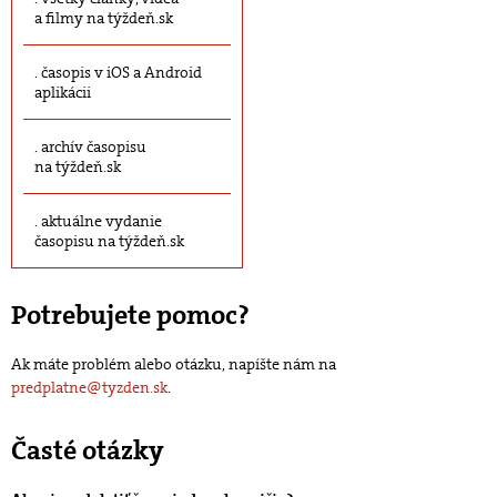
a filmy na týždeň.sk
časopis v iOS a Android
aplikácii
archív časopisu
na týždeň.sk
aktuálne vydanie
časopisu na týždeň.sk
Potrebujete pomoc?
Ak máte problém alebo otázku, napíšte nám na
predplatne@tyzden.sk
.
Časté otázky