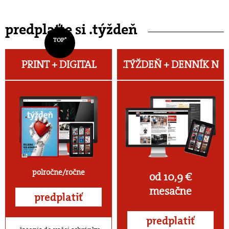
predplaťte si .týždeň
TOP*
PRINT + DIGITAL
.TÝŽDEŇ +
DENNÍK N
polročne/ročne
od 10,9 €
mesačne
predplatiť
predplatiť