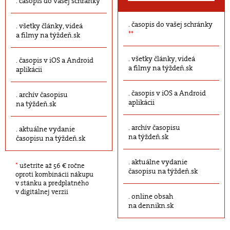
časopis do vašej schránky
časopis do vašej schránky
všetky články, videá
**
a filmy na týždeň.sk
všetky články, videá
časopis v iOS a Android
a filmy na týždeň.sk
aplikácii
časopis v iOS a Android
archív časopisu
aplikácii
na týždeň.sk
archív časopisu
aktuálne vydanie
na týždeň.sk
časopisu na týždeň.sk
aktuálne vydanie
*
ušetríte až 56 € ročne
časopisu na týždeň.sk
oproti kombinácii nákupu
v stánku a predplatného
v digitálnej verzii
online obsah
na dennikn.sk