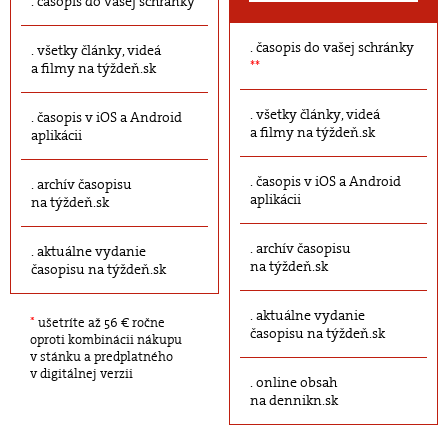
časopis do vašej schránky
časopis do vašej schránky
všetky články, videá
**
a filmy na týždeň.sk
všetky články, videá
časopis v iOS a Android
a filmy na týždeň.sk
aplikácii
časopis v iOS a Android
archív časopisu
aplikácii
na týždeň.sk
archív časopisu
aktuálne vydanie
na týždeň.sk
časopisu na týždeň.sk
aktuálne vydanie
*
ušetríte až 56 € ročne
časopisu na týždeň.sk
oproti kombinácii nákupu
v stánku a predplatného
v digitálnej verzii
online obsah
na dennikn.sk