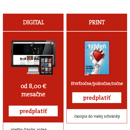
DIGITAL
PRINT
štvrťročne/polročne/ročne
od 8,00 €
mesačne
predplatiť
predplatiť
časopis do vašej schránky
všetky články, videá