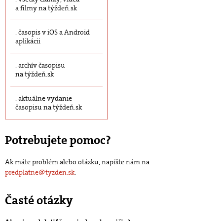
a filmy na týždeň.sk
časopis v iOS a Android
aplikácii
archív časopisu
na týždeň.sk
aktuálne vydanie
časopisu na týždeň.sk
Potrebujete pomoc?
Ak máte problém alebo otázku, napíšte nám na
predplatne@tyzden.sk
.
Časté otázky