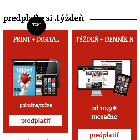
predplaťte si .týždeň
TOP*
PRINT + DIGITAL
.TÝŽDEŇ +
DENNÍK N
polročne/ročne
od 10,9 €
mesačne
predplatiť
predplatiť