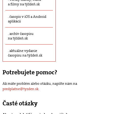
a filmy na týždeň.sk
časopis v iOS a Android
aplikácii
archív časopisu
na týždeň.sk
aktuálne vydanie
časopisu na týždeň.sk
Potrebujete pomoc?
Ak máte problém alebo otázku, napíšte nám na
predplatne@tyzden.sk
.
Časté otázky