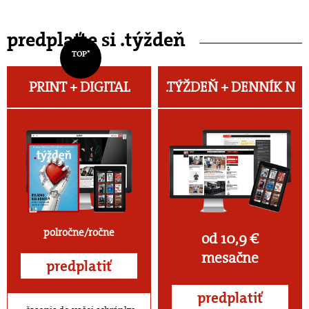
predplaťte si .týždeň
TOP*
PRINT + DIGITAL
.TÝŽDEŇ +
DENNÍK N
polročne/ročne
od 10,9 €
mesačne
predplatiť
predplatiť