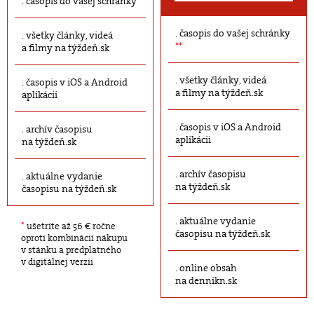
časopis do vašej schránky
časopis do vašej schránky
všetky články, videá
**
a filmy na týždeň.sk
všetky články, videá
časopis v iOS a Android
a filmy na týždeň.sk
aplikácii
časopis v iOS a Android
archív časopisu
aplikácii
na týždeň.sk
archív časopisu
aktuálne vydanie
na týždeň.sk
časopisu na týždeň.sk
aktuálne vydanie
*
ušetríte až 56 € ročne
časopisu na týždeň.sk
oproti kombinácii nákupu
v stánku a predplatného
v digitálnej verzii
online obsah
na dennikn.sk