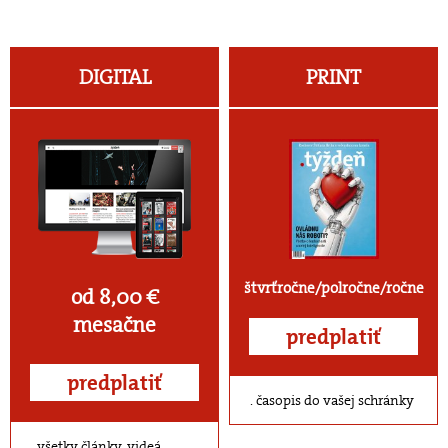
DIGITAL
PRINT
štvrťročne/polročne/ročne
od 8,00 €
mesačne
predplatiť
predplatiť
časopis do vašej schránky
všetky články, videá