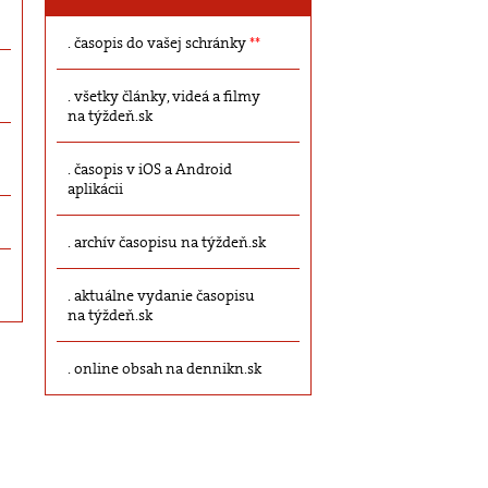
časopis do vašej schránky
**
všetky články, videá a filmy
na týždeň.sk
časopis v iOS a Android
aplikácii
archív časopisu na týždeň.sk
aktuálne vydanie časopisu
na týždeň.sk
online obsah na dennikn.sk