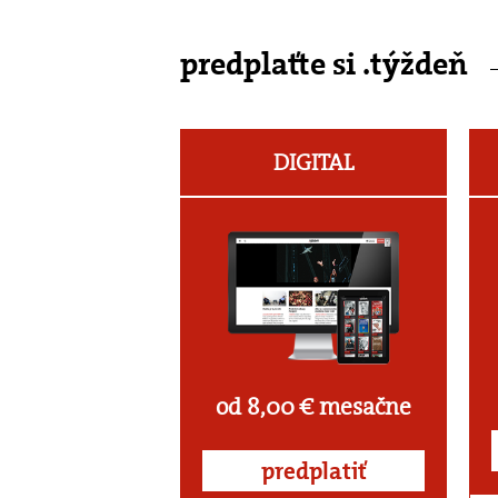
predplaťte si .týždeň
DIGITAL
od 8,00 € mesačne
predplatiť