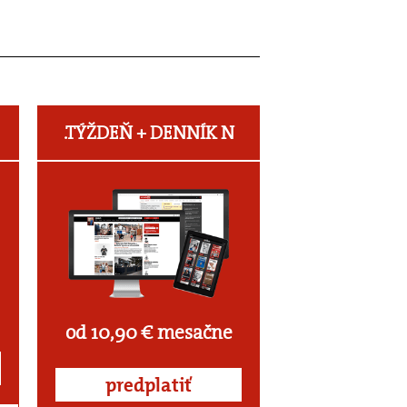
.TÝŽDEŇ +
DENNÍK N
od 10,90 € mesačne
predplatiť