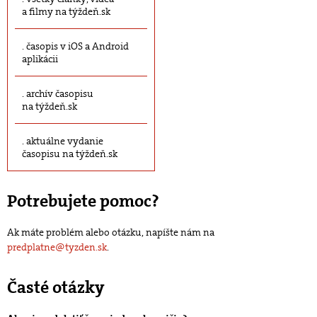
a filmy na týždeň.sk
časopis v iOS a Android
aplikácii
archív časopisu
na týždeň.sk
aktuálne vydanie
časopisu na týždeň.sk
Potrebujete pomoc?
Ak máte problém alebo otázku, napíšte nám na
predplatne@tyzden.sk
.
Časté otázky