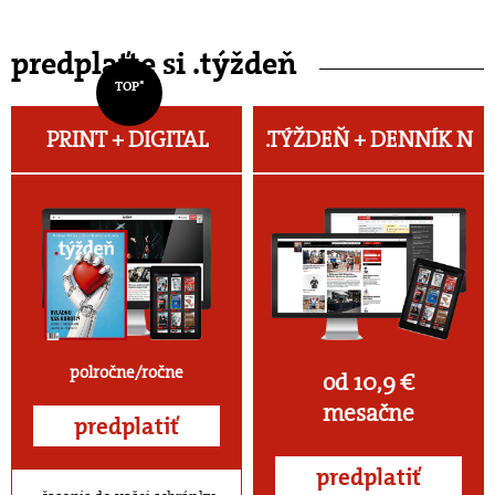
predplaťte si .týždeň
TOP*
PRINT + DIGITAL
.TÝŽDEŇ +
DENNÍK N
polročne/ročne
od 10,9 €
mesačne
predplatiť
predplatiť