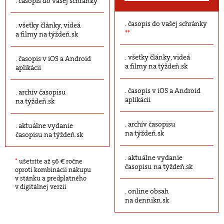
časopis do vašej schránky
časopis do vašej schránky
všetky články, videá
**
a filmy na týždeň.sk
všetky články, videá
časopis v iOS a Android
a filmy na týždeň.sk
aplikácii
časopis v iOS a Android
archív časopisu
aplikácii
na týždeň.sk
archív časopisu
aktuálne vydanie
na týždeň.sk
časopisu na týždeň.sk
aktuálne vydanie
*
ušetríte až 56 € ročne
časopisu na týždeň.sk
oproti kombinácii nákupu
v stánku a predplatného
v digitálnej verzii
online obsah
na dennikn.sk