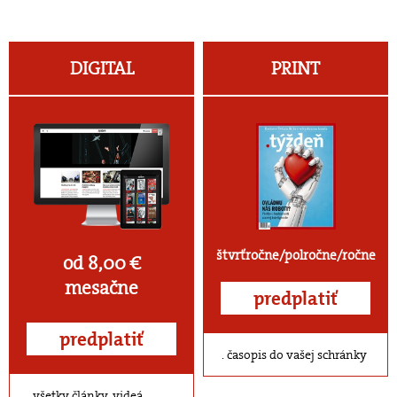
DIGITAL
PRINT
štvrťročne/polročne/ročne
od 8,00 €
mesačne
predplatiť
predplatiť
časopis do vašej schránky
všetky články, videá